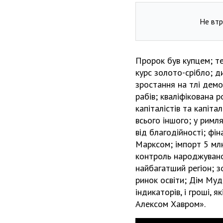
Не втр
Пророк був купцем; те
курс золото-срібло; ди
зростання на тлі демо
рабів; кваліфікована р
капіталістів та капітал
всього іншого; у римл
від благодійності; фін
Марксом; імпорт 5 млн.
контроль народжуванос
найбагатший регіон; з
ринок освіти; Дім Мудр
індикаторів, і гроші, 
Алексом Хавром».