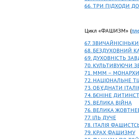
66. ТРИ ПІДХОДИ Д
Цикл «ФАШИЗМ» (
пл
67. ЗВИЧАЙНІСІНЬ
68. БЕЗДУХОВНИЙ К
69. ДУХОВНІСТЬ ЗАВ
70. КУЛЬТИВУЮЧИ З
71. МММ – МОНАРХИ
72. НАЦІОНАЛЬНЕ Т
73. ОБ'ЄДНАТИ ІТАЛІ
74. БЄНІНЕ ДИТИНС
75. ВЕЛИКА ВІЙНА
76. ВЕЛИКА ЖОВТН
77. ІЛЬ ДУЧЕ
78. ІТАЛІЯ ФАШИСТС
79. КРАХ ФАШИЗМУ