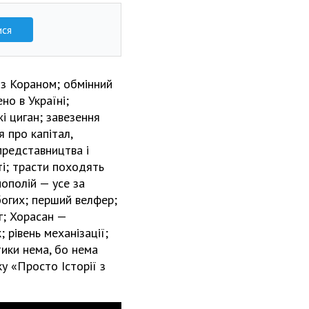
ися
и з Кораном; обмінний
но в Україні;
і циган; завезення
я про капітал,
, представництва і
ті; трасти походять
нополій — усе за
убогих; перший велфер;
г; Хорасан —
 рівень механізації;
тики нема, бо нема
ку «Просто Історії з