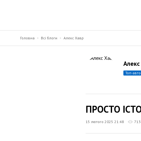
Головна
Всі блоги
Алекс Хавр
Алекс
топ-авт
ПРОСТО ІСТО
15 лютого 2025 21:48
713