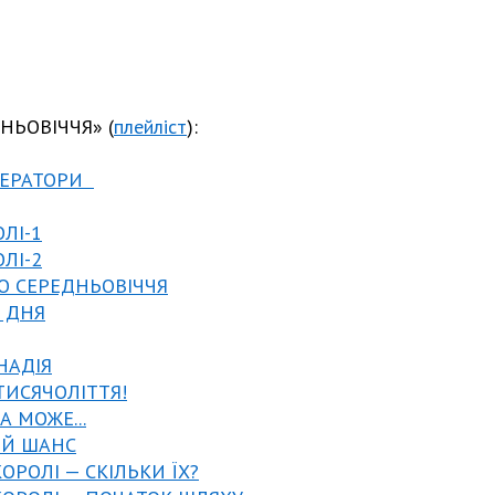
НЬОВІЧЧЯ» (
плейліст
):
МПЕРАТОРИ
ОЛІ-1
ОЛІ-2
ГО СЕРЕДНЬОВІЧЧЯ
О ДНЯ
 НАДІЯ
 ТИСЯЧОЛІТТЯ!
А МОЖЕ...
НІЙ ШАНС
КОРОЛІ — СКІЛЬКИ ЇХ?