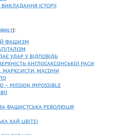
О ВИКЛАДАННЯ ІСТОРІЇ
ейліст
):
КИЙ ФАШИЗМ
АПІТАЛІЗМ
ДАЄ УДАР У ВІДПОВІДЬ
ВЕРХНІСТЬ АНГЛОСАКСОНСЬКОЇ РАСИ
, МАРКСИСТИ, МАСОНИ
ІЛО
Ю – MISSION IMPOSSIBLE
ТВО
ЕВА ФАШИСТСЬКА РЕВОЛЮЦІЯ
ЬКА ХАЙ ЦВІТЕ!