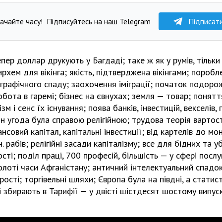
ачайте часу!
Підписуйтесь на наш Telegram
Підписат
пер доллар друкують у Багдаді; таке ж як у румів, тільк
рхем для вікінга; якість, підтверджена вікінгами; поробле
графічного спаду; заохочення іміграції; початок подорож
обота в гаремі; бізнес на євнухах; земля — товар; понятт
ізм і сенс їх існування; поява банків, інвестицій, векселів
ян угода була справою релігійною; трудова теорія вартос
ансовий капітал, капітальні інвестиції; від картелів до мо
 рабів; релігійні засади капіталізму; все для бідних та 
ті; поділ праці, 700 професій, більшість — у сфері послу
олоті часи Афганістану; античний інтелектуальний спадок;
ості; торгівельні шляхи; Європа була на півдні, а статис
які збирають в Тарифії — у двісті шістдесят шостому випус