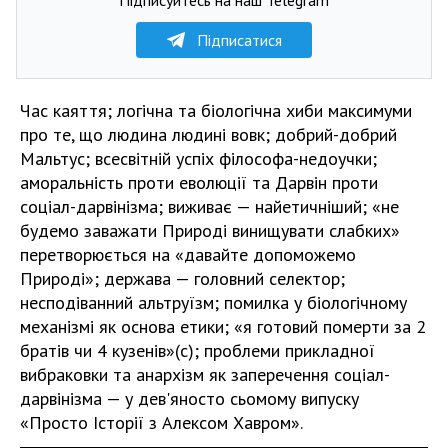
Підписатися
Час каяття; логічна та біологічна хиби максимуми
про те, що людина людині вовк; добрий-добрий
Мальтус; всесвітній успіх філософа-недоучки;
аморальність проти еволюції та Дарвін проти
соціал-дарвінізма; виживає — найетичніший; «не
будемо заважати Природі винищувати слабких»
перетворюється на «давайте допоможемо
Природі»; держава — головний селектор;
несподіванний альтруїзм; помилка у біологічному
механізмі як основа етики; «я готовий померти за 2
братів чи 4 кузенів»(с); проблеми прикладної
вибраковки та анархізм як заперечення соціал-
дарвінізма — у дев'яносто сьомому випуску
«Просто Історії з Алексом Хавром».