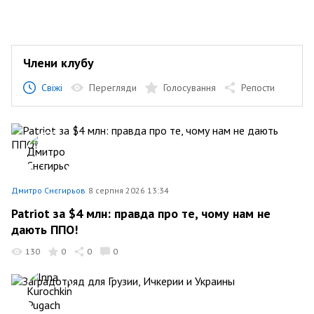
Члени клубу
Свіжі
Перегляди
Голосування
Репости
Дмитро Снєгирьов
8 серпня 2026 13:34
Patriot за $4 млн: правда про те, чому нам не
дають ППО!
130
0
0
0