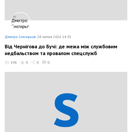
Дмитро Снєгирьов
28 липня 2026 14:35
Від Чернігова до Бучі: де межа між службовим
недбальством та провалом спецслужб
196
0
0
0