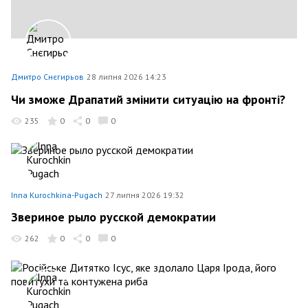
Дмитро Снєгирьов
28 липня 2026 14:23
Чи зможе Драпатий змінити ситуацію на фронті?
235
0
0
0
Inna Kurochkina-Pugach
27 липня 2026 19:32
Звериное рыло русской демократии
262
0
0
0