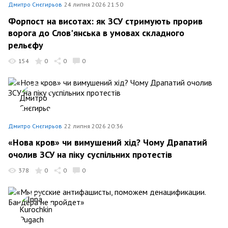
Дмитро Снєгирьов
24 липня 2026 21:50
Форпост на висотах: як ЗСУ стримують прорив
ворога до Слов'янська в умовах складного
рельєфу
154
0
0
0
Дмитро Снєгирьов
22 липня 2026 20:36
«Нова кров» чи вимушений хід? Чому Драпатий
очолив ЗСУ на піку суспільних протестів
378
0
0
0