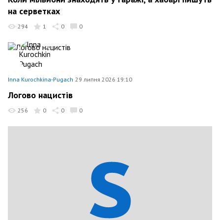
на серветках
294
1
0
0
Inna Kurochkina-Pugach
29 липня 2026 19:10
Логово нацистiв
256
0
0
0