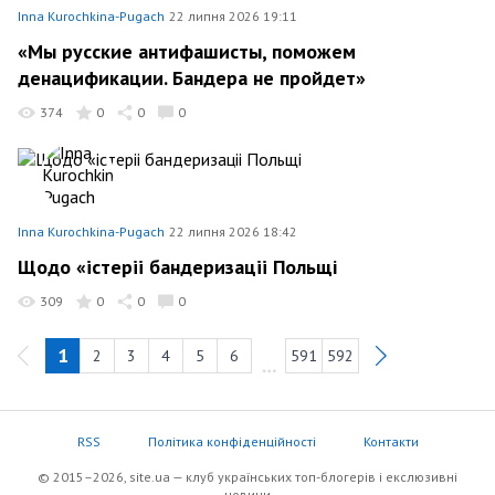
Inna Kurochkina-Pugach
22 липня 2026 19:11
«Мы русские антифашисты, поможем
денацификации. Бандера не пройдет»
374
0
0
0
Inna Kurochkina-Pugach
22 липня 2026 18:42
Щодо «iстерii бандеризацii Польщі
309
0
0
0
1
2
3
4
5
6
591
592
RSS
Політика конфіденційності
Контакти
© 2015–2026, site.ua — клуб українських топ-блогерів i екслюзивнi
новини