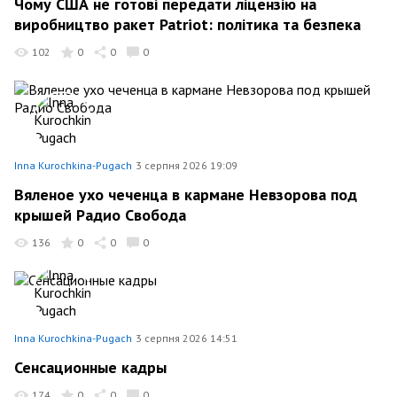
Чому США не готові передати ліцензію на
виробництво ракет Patriot: політика та безпека
102
0
0
0
Inna Kurochkina-Pugach
3 серпня 2026 19:09
Вяленое ухо чеченца в кармане Невзорова под
крышей Радио Свобода
136
0
0
0
Inna Kurochkina-Pugach
3 серпня 2026 14:51
Сенсационные кадры
174
0
0
0