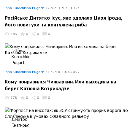
Inna Kurochkina-Pugach
27 липня 2026 10:53
Росiйське Дитятко Iсус, яке здолало Царя Iрода,
його повитухи та контужена риба
183
0
0
0
Inna Kurochkina-Pugach
25 липня 2026 20:27
Кому понравился Чичваркин. Или выходила на
берег Катюша Котрикадзе
278
0
0
0