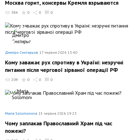
Москва горит, консервы Кремля взрываются
384
0
0
0
Дмитро Снєгирьов
17 червня 2026 13:40
Кому заважає рух спротиву в Україні: незручні
питання після чергової зірваної операції РФ
209
0
0
0
Maria Solomonova
15 червня 2026 19:23
Чому заплакав Православний Храм під час
пожежі?