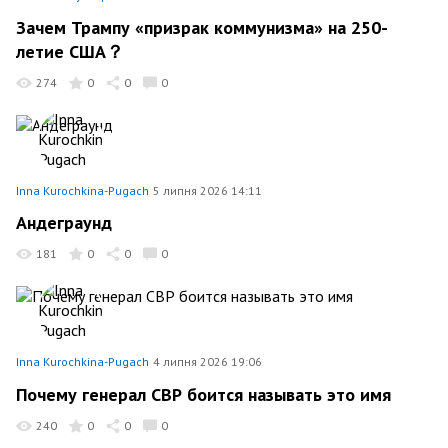
Зачем Трампу «призрак коммунизма» на 250-
летие США？
274
0
0
0
Inna Kurochkina-Pugach
5 липня 2026 14:11
Андеграунд
181
0
0
0
Inna Kurochkina-Pugach
4 липня 2026 19:06
Почему генерал СВР боится называть это имя
240
0
0
0