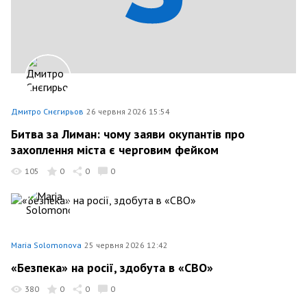
Дмитро Снєгирьов
26 червня 2026 15:54
Битва за Лиман: чому заяви окупантів про
захоплення міста є черговим фейком
105
0
0
0
Maria Solomonova
25 червня 2026 12:42
«Безпека» на росії, здобута в «СВО»
380
0
0
0