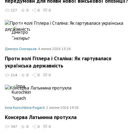
передумови для появи нової військової опозиції?
227
0
0
0
Дмитро Снєгирьов
4 липня 2026 13:26
Проти волі Гітлера і Сталіна: Як гартувалася
українська державність
114
0
0
0
Inna Kurochkina-Pugach
2 липня 2026 19:01
Консерва Латынина протухла
347
0
0
0