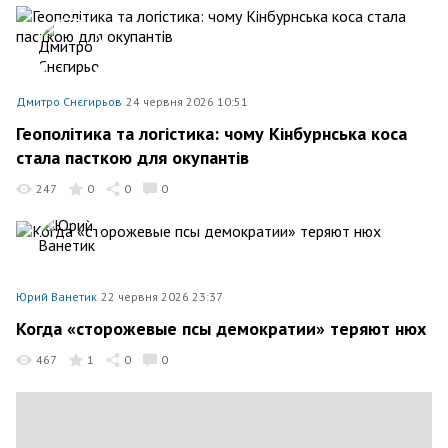
Дмитро Снєгирьов
24 червня 2026 10:51
Геополітика та логістика: чому Кінбурнська коса
стала пасткою для окупантів
247
0
0
0
Юрий Ванетик
22 червня 2026 23:37
Когда «сторожевые псы демократии» теряют нюх
467
1
0
0