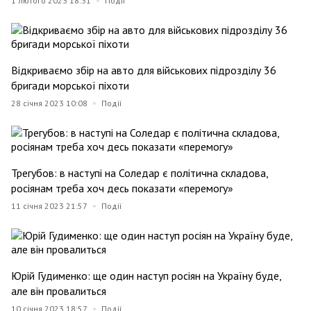
1 лютого 2023 18:31
Події
Відкриваємо збір на авто для військових підрозділу 36
бригади морської піхоти
28 січня 2023 10:08
Події
Трегубов: в наступі на Соледар є політична складова,
росіянам треба хоч десь показати «перемогу»
11 січня 2023 21:57
Події
Юрій Гудименко: ще один наступ росіян на Україну буде,
але він провалиться
10 січня 2023 18:57
Події