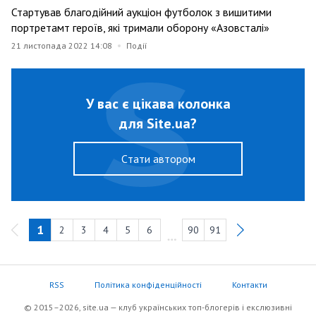
Стартував благодійний аукціон футболок з вишитими
портретамт героїв, які тримали оборону «Азовсталі»
21 листопада 2022 14:08
Події
У вас є цікава колонка
для Site.ua?
Cтати автором
1
2
3
4
5
6
90
91
RSS
Політика конфіденційності
Контакти
© 2015–2026, site.ua — клуб українських топ-блогерів i екслюзивнi