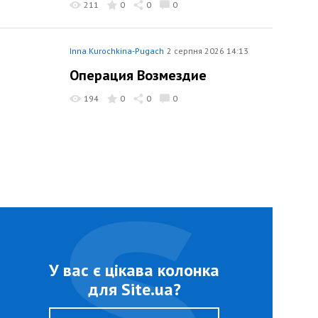
211
0
0
0
Inna Kurochkina-Pugach
2 серпня 2026 14:13
Операция Возмездие
194
0
0
0
У вас є цікава колонка
для Site.ua?