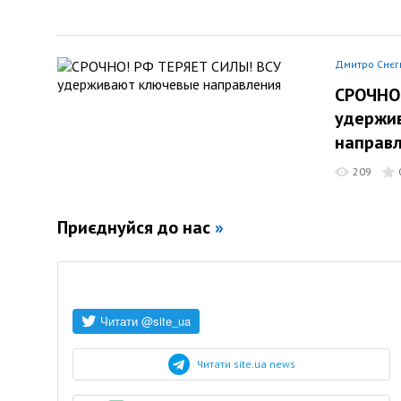
Дмитро Снєг
СРОЧНО
удержи
направ
209
Приєднуйся до нас
»
Читати site.ua news