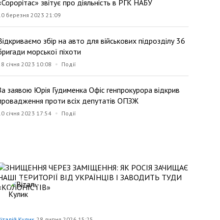
«Сорорітас» звітує про діяльність в РГК НАБУ
10 березня 2023 21:09
Відкриваємо збір на авто для військових підрозділу 36
бригади морської піхоти
28 січня 2023 10:08
Події
За заявою Юрія Гудименка Офіс генпрокурора відкрив
провадження проти всіх депутатів ОПЗЖ
10 січня 2023 17:54
Події
Віталій Кулик
28 липня 2026 15:25