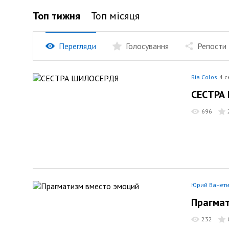
Топ тижня
Топ мiсяця
Перегляди
Голосування
Репости
Ria Colos
4 с
СЕСТРА
696
Юрий Ванет
Прагмат
232