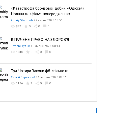
«Катастрофа бронзової доби». «Одіссея»
ІС
Нолана як «фільм-попередження»
Яр
Andriy Starodub
27 липня 2026 15:51
952
0
0
0
ВТРАЧЕНЕ ПРАВО НА ЗДОРОВ'Я
Щ
М
Віталій Кулик
10 липня 2026 00:14
Ві
1040
0
0
0
Три-Чотири Закони фб-спільноти
Пр
дл
Сергій Бережний
26 червня 2026 08:15
An
1176
2
0
0
По