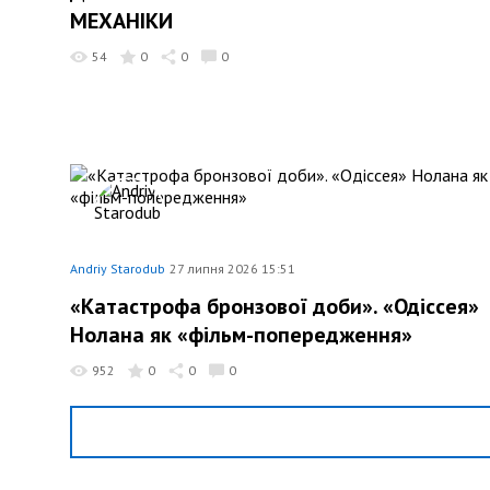
МЕХАНІКИ
54
0
0
0
Andriy Starodub
27 липня 2026 15:51
«Катастрофа бронзової доби». «Одіссея»
Нолана як «фільм-попередження»
952
0
0
0