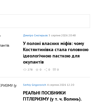
Дмитро Снєгирьов
5 серпня 2026 20:48
У полоні власних міфів: чому
Костянтинівка стала головною
ідеологічною пасткою для
окупантів
278
0
0
0
Serhiy Grigorovich
4 серпня 2026 12:20
РЕАЛЬНІ ПОСІБНИКИ
ГІТЛЕРИЗМУ (у т. ч. Волинь).