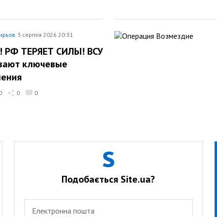
ирьов
3 серпня 2026 20:31
! РФ ТЕРЯЕТ СИЛЫ! ВСУ
вают ключевые
ления
0
0
0
Подобається Site.ua?
Електронна пошта