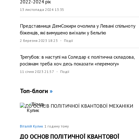
2022-2024 рік
13 листопада 2024 13:35
Представниця ДемСокири очолила у Левані спільноту
біженців, які вимушено виїхали у Бельгію
2 березня 2023 18:23
Події
Трегубов: в наступі на Соледар є політична складова,
росіянам треба хоч десь показати «перемогу»
11 січня 2023 21:57
Події
Топ-блоги
»
Віталій Кулик
1 годину тому
ДО ОСНОВ ПОЛІТИЧНОЇ КВАНТОВОЇ