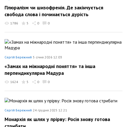
Плюралізм чи шизофренія. Де закінчується
свобода слова і починається дурість
1786
5
0
0
Сергій Бережний
5 січня 2026 12:03
«Замах на міжнародні поняття» та інша
перпендикулярна Мадура
1624
5
0
0
Сергій Бережний
24 грудня 2025 12:21
Монархія як шлях у прірву: Росія знову готова
стрибати