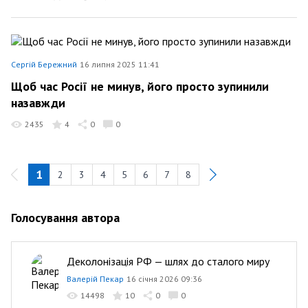
Сергій Бережний
16 липня 2025 11:41
Щоб час Росії не минув, його просто зупинили
назавжди
2435
4
0
0
1
2
3
4
5
6
7
8
Голосування автора
Деколонізація РФ — шлях до сталого миру
Валерій Пекар
16 січня 2026 09:36
14498
10
0
0