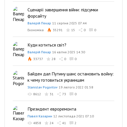
Сценарії завершення війни: підсумки
форсайту
Валерій Пекар
11 серпня 2025 07:44
Економіка
35291
15
0
0
Куди котиться світ?
Валерій Пекар
16 квітня 2025 14:30
33737
28
0
0
Байден дал Путину шанс остановить войну:
к чему готовиться украинцам
Stanislav Pogorilov
19 лютого 2022 01:58
8612
31
73
0
Президент евроремонта
Павел Казарин
12 листопада 2021 07:10
4858
24
41
2