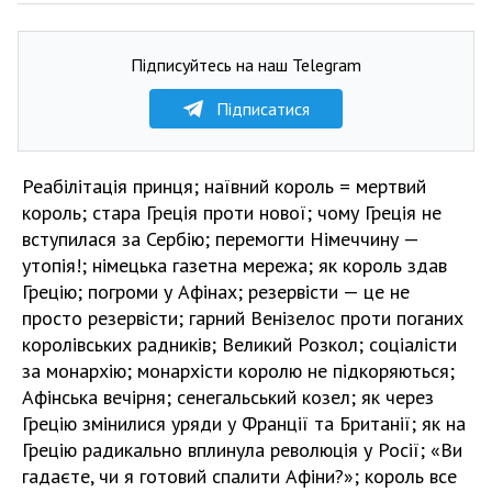
Підписуйтесь на наш Telegram
Підписатися
Реабілітація принця; наївний король = мертвий
король; стара Греція проти нової; чому Греція не
вступилася за Сербію; перемогти Німеччину —
утопія!; німецька газетна мережа; як король здав
Грецію; погроми у Афінах; резервісти — це не
просто резервісти; гарний Венізелос проти поганих
королівських радників; Великий Розкол; соціалісти
за монархію; монархісти королю не підкоряються;
Афінська вечірня; сенегальський козел; як через
Грецію змінилися уряди у Франції та Британії; як на
Грецію радикально вплинула революція у Росії; «Ви
гадаєте, чи я готовий спалити Афіни?»; король все