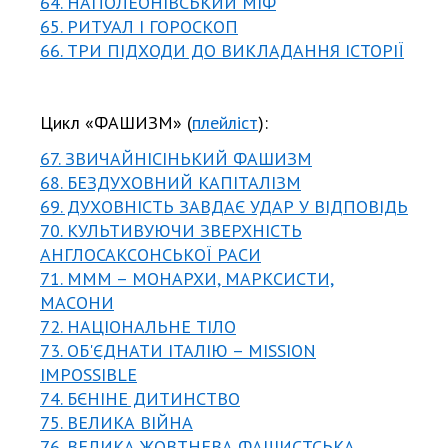
64. НАПОЛЕОНІВСЬКИЙ МІФ
65. РИТУАЛ І ГОРОСКОП
66. ТРИ ПІДХОДИ ДО ВИКЛАДАННЯ ІСТОРІЇ
Цикл «ФАШИЗМ» (
плейліст
):
67. ЗВИЧАЙНІСІНЬКИЙ ФАШИЗМ
68. БЕЗДУХОВНИЙ КАПІТАЛІЗМ
69. ДУХОВНІСТЬ ЗАВДАЄ УДАР У ВІДПОВІДЬ
70. КУЛЬТИВУЮЧИ ЗВЕРХНІСТЬ
АНГЛОСАКСОНСЬКОЇ РАСИ
71. МММ – МОНАРХИ, МАРКСИСТИ,
МАСОНИ
72. НАЦІОНАЛЬНЕ ТІЛО
73. ОБ'ЄДНАТИ ІТАЛІЮ – MISSION
IMPOSSIBLE
74. БЄНІНЕ ДИТИНСТВО
75. ВЕЛИКА ВІЙНА
76. ВЕЛИКА ЖОВТНЕВА ФАШИСТСЬКА