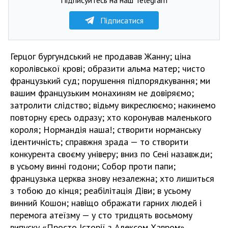
Підписатися
Герцог бургундський не продавав Жанну; ціна
королівської крові; образити альма матер; чисто
французький суд; порушення підпорядкування; ми
вашим французьким монахиням не довіряємо;
затролити слідство; відьму викреслюємо; накинемо
повторну єресь одразу; хто коронував маленького
короля; Нормандія наша!; створити норманську
ідентичність; справжня зрада — то створити
конкурента своєму універу; вниз по Сені назавжди;
в усьому винні годони; Собор проти папи;
французька церква знову незалежна; хто лишиться
з тобою до кінця; реабілітація Діви; в усьому
винний Кошон; навіщо ображати гарних людей і
перемога атеїзму — у сто тридцять восьмому
випуску «Просто Історії з Алексом Хавром».