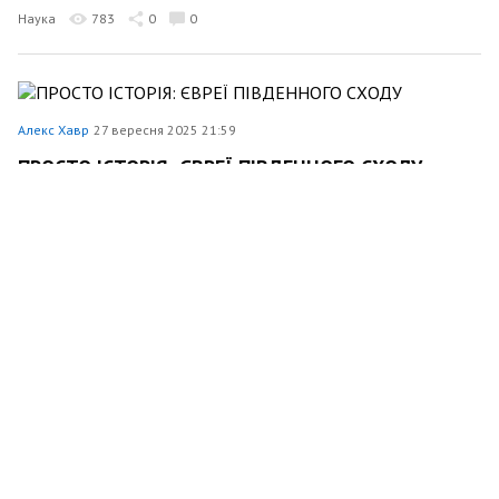
Наука
783
0
0
Алекс Хавр
27 вересня 2025 21:59
ПРОСТО ІСТОРІЯ: ЄВРЕЇ ПІВДЕННОГО СХОДУ
Наука
609
0
0
Алекс Хавр
20 вересня 2025 21:49
ПРОСТО ІСТОРІЯ: ТАКИЙ РІЗНИЙ ІСЛАМ: СУФІЇ,
ВАХХАБІТИ ТА ІНШІ
Наука
547
0
0