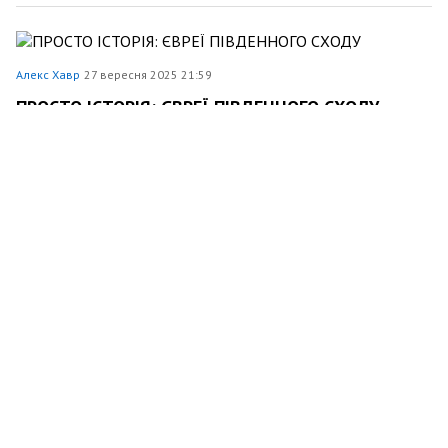
Алекс Хавр
27 вересня 2025 21:59
ПРОСТО ІСТОРІЯ: ЄВРЕЇ ПІВДЕННОГО СХОДУ
Наука
609
0
0
Алекс Хавр
20 вересня 2025 21:49
ПРОСТО ІСТОРІЯ: ТАКИЙ РІЗНИЙ ІСЛАМ: СУФІЇ,
ВАХХАБІТИ ТА ІНШІ
Наука
547
0
0
Алекс Хавр
13 вересня 2025 21:54