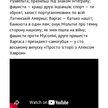
Рузвельта; бразильці під знаком інтегралу;
фашисти — кращі друзі індіанців; спорт — ти
зброя!; захист португаломовних по всій
Латинській Америці; Варгас — батько нації!;
банкнота в один лям; онук Мольтке про темну
сторону нацизму; як змія пішла на війну;
фашисти проти Мусоліні, друге пришестя
Варгаса і президент-самогубця — у сто
восьмому випуску «Просто Історії з Алексом
Хавром».