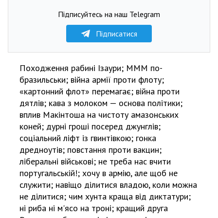
Підписуйтесь на наш Telegram
Підписатися
Походження рабині Ізаури; МММ по-
бразильськи; війна армії проти флоту;
«картонний флот» перемагає; війна проти
дятлів; кава з молоком — основа політики;
вплив Макінтоша на чистоту амазонських
коней; дурні гроші посеред джунглів;
соціальний ліфт із гвинтівкою; гонка
дредноутів; повстання проти вакцин;
ліберальні військові; не треба нас вчити
португальській!; хочу в армію, але щоб не
служити; навіщо ділитися владою, коли можна
не ділитися; чим хунта краща від диктатури;
ні риба ні м'ясо на троні; кращий друга