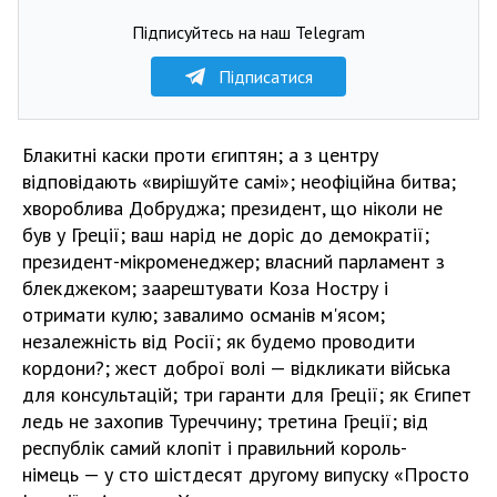
Підписуйтесь на наш Telegram
Підписатися
Блакитні каски проти єгиптян; а з центру
відповідають «вирішуйте самі»; неофіційна битва;
хвороблива Добруджа; президент, що ніколи не
був у Греції; ваш нарід не доріс до демократії;
президент-мікроменеджер; власний парламент з
блекджеком; заарештувати Коза Ностру і
отримати кулю; завалимо османів м'ясом;
незалежність від Росії; як будемо проводити
кордони?; жест доброї волі — відкликати війська
для консультацій; три гаранти для Греції; як Єгипет
ледь не захопив Туреччину; третина Греції; від
республік самий клопіт і правильний король-
німець — у сто шістдесят другому випуску «Просто