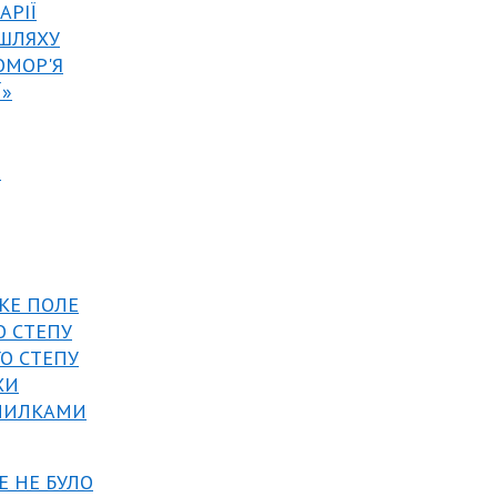
АРІЇ
 ШЛЯХУ
ОМОР'Я
Ї»
И
ИКЕ ПОЛЕ
О СТЕПУ
ГО СТЕПУ
ХИ
ОМИЛКАМИ
Е НЕ БУЛО