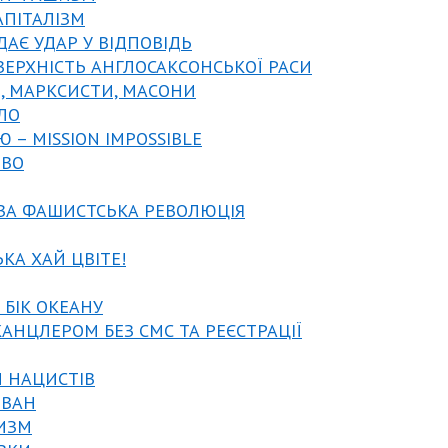
АПІТАЛІЗМ
ДАЄ УДАР У ВІДПОВІДЬ
ВЕРХНІСТЬ АНГЛОСАКСОНСЬКОЇ РАСИ
, МАРКСИСТИ, МАСОНИ
ІЛО
Ю – MISSION IMPOSSIBLE
ТВО
ЕВА ФАШИСТСЬКА РЕВОЛЮЦІЯ
ЬКА ХАЙ ЦВІТЕ!
 БІК ОКЕАНУ
КАНЦЛЕРОМ БЕЗ СМС ТА РЕЄСТРАЦІЇ
И НАЦИСТІВ
ІВАН
ШИЗМ