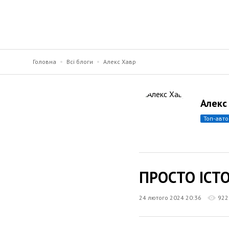
Головна
Всі блоги
Алекс Хавр
Алекс
топ-авт
ПРОСТО ІСТО
24 лютого 2024 20:36
922