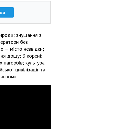
ися
рироди; знущання з
ператори без
о — місто незвідки;
ня дощу; 3 корені:
 пагорбів; культура
ської цивілізації та
 Хавром».