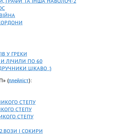
И, ГРАФИ ТА ІНША НАВОЛОЧ-2
ОС
 ВІЙНА
 КОРДОНИ
ІВ У ГРЕКИ
НИ ЛІЧИЛИ ПО 60
ДРУЧНИКИ ЦІКАВО :)
» (
плейліст
):
ЛИКОГО СТЕПУ
ИКОГО СТЕПУ
ЛИКОГО СТЕПУ
2.ВОЗИ І СОКИРИ