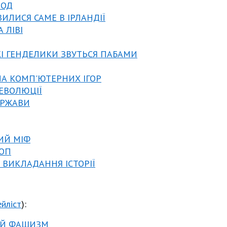
РОД
ВИЛИСЯ САМЕ В ІРЛАНДІЇ
А ЛІВІ
КІ ГЕНДЕЛИКИ ЗВУТЬСЯ ПАБАМИ
МА КОМП'ЮТЕРНИХ ІГОР
РЕВОЛЮЦІЇ
ЕРЖАВИ
ИЙ МІФ
КОП
О ВИКЛАДАННЯ ІСТОРІЇ
ейліст
):
КИЙ ФАШИЗМ