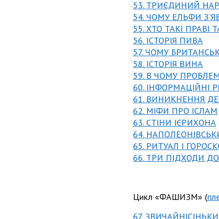
53. ТРИЄДИНИЙ НА
54. ЧОМУ ЕЛЬФИ З'Я
55. ХТО ТАКІ ПРАВІ Т
56. ІСТОРІЯ ПИВА
57. ЧОМУ БРИТАНСЬ
58. ІСТОРІЯ ВИНА
59. В ЧОМУ ПРОБЛЕ
60. ІНФОРМАЦІЙНІ 
61. ВИНИКНЕННЯ Д
62. МІФИ ПРО ІСЛАМ
63. СТІНИ ІЄРИХОНА
64. НАПОЛЕОНІВСЬК
65. РИТУАЛ І ГОРОС
66. ТРИ ПІДХОДИ Д
Цикл «ФАШИЗМ» (
пл
67. ЗВИЧАЙНІСІНЬ