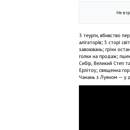
Не втр
3 теурги, вбивство пер
алігаторів; 5 сторі с
завоювань; гріхи оста
голки на продаж; пшен
Сибір, Великий Степ т
Ерлітоу; священна гор
Чанань з Луяном — у д