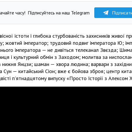
ачайте часу!
Підписуйтесь на наш Telegram
Підписат
вісної істоти і глибока стурбованість захисників живої п
віту; жовтий імператор; трудовий подвиг імператора Ю; ім
ннього імператора — не дивіться телеканал Звєзда; Шима
иця і культурний обмін з Заходом; молитва за ниспослан
а нижня Янцзи; шаман — хвора людина; варвари з західних
а Сун — китайський Сіон; вже є бойова зброя; центр китай
вісті п'ятнадцятому випуску «Просто Історії з Алексом