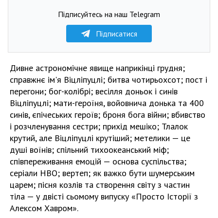
Підписуйтесь на наш Telegram
Підписатися
Дивне астрономічне явище наприкінці грудня;
справжнє ім'я Віцліпуцлі; битва чотирьохсот; пост і
перегони; бог-колібрі; весілля доньок і синів
Віцліпуцлі; мати-героїня, войовнича донька та 400
синів, єпічеських героїв; броня бога війни; вбивство
і розчленування сестри; прихід мешіко; Тлалок
крутий, але Віцліпуцлі крутіший; метелики — це
душі воїнів; спільний тихоокеанський міф;
співпереживання емоцій — основа суспільства;
серіали HBO; вертеп; як важко бути шумерським
царем; пісня козлів та створення світу з частин
тіла — у двісті сьомому випуску «Просто Історії з
Алексом Хавром».