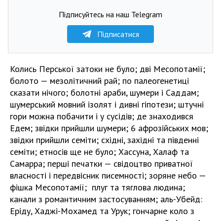
Підписуйтесь на наш Telegram
Підписатися
Колись Перської затоки не було; дві Месопотамії;
болото — мезолітичний рай; по палеогенетиці
сказати нічого; болотні араби, шумери і Саддам;
шумерський мовний ізолят і дивні гіпотези; штучні
гори можна побачити і у сусідів; де знаходився
Едем; звідки прийшли шумери; 6 афрозійських мов;
звідки прийшли семіти; східні, західні та південні
семіти; етносів ще не було; Хассуна, Халаф та
Самарра; перші печатки — свідоцтво приватної
власності і передвісник писемності; зоряне небо —
фішка Месопотамії; плуг та тяглова людина;
канали з романтичним застосуванням; аль-Убейд:
Еріду, Хаджі-Мохамед та Урук; гончарне коло з