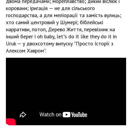
двома передачами; мореплавство; дикий віслюк і
коровани; іригація — не для сільського
господарства, а для меліорації та замість вулиць;
хто самий центровий у Шумері; біблейські
нарративи, потоп, Дерево Життя, перевізник на
інший берег і oh baby, let"s do it like they do it in
Uruk — у двохсотому випуску "Просто Історії з
Алексом Хавром".