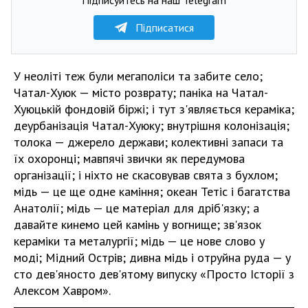
Підписатися
У неоліті теж були мегаполіси та забите село;
Чатал-Хуюк — місто розврату; паніка на Чатал-
Хуюцькій фондовій біржі; і тут з'являється кераміка;
деурбанізація Чатал-Хуюку; внутрішня колонізація;
толока — джерело держави; колективні запаси та
їх охоронці; мавпячі звички як передумова
організації; і ніхто не скасовував свята з бухлом;
мідь — це ще одне каміння; океан Тетіс і багатства
Анатолії; мідь — це матеріал для дріб'язку; а
давайте кинемо цей камінь у вогнище; зв'язок
кераміки та металургії; мідь — це нове слово у
моді; Мідний Острів; дивна мідь і отруйна руда — у
сто дев'яносто дев'ятому випуску «Просто Історії з
Алексом Хавром».