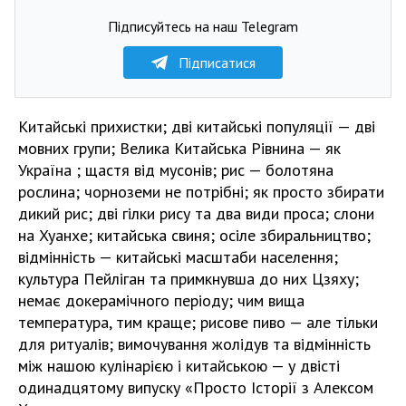
Підписуйтесь на наш Telegram
Підписатися
Китайські прихистки; дві китайські популяції — дві
мовних групи; Велика Китайська Рівнина — як
Україна ; щастя від мусонів; рис — болотяна
рослина; чорноземи не потрібні; як просто збирати
дикий рис; дві гілки рису та два види проса; слони
на Хуанхе; китайська свиня; осіле збиральництво;
відмінність — китайські масштаби населення;
культура Пейліган та примкнувша до них Цзяху;
немає докерамічного періоду; чим вища
температура, тим краще; рисове пиво — але тільки
для ритуалів; вимочування жолідув та відмінність
між нашою кулінарією і китайською — у двісті
одинадцятому випуску «Просто Історії з Алексом