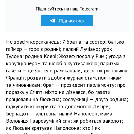
Підписуйтесь на наш Telegram
Підписатися
Не зовсім корсиканець; 7 братів та сестер; батько-
геймер — горе в родині; палкий Лучіано; урок
Тулона; родина Клері; Жозеф посол у Римі; угода з
корупціонером та шлюб з куртизанкою; паризькі
газети — це як телеграм-канали; десяток рятівників
Франції; роздати здобич журналістам, політикам
та чиновникам; брат — президент парламенту; про
поразку у Єгипті ніхто не дізнався, бо газети
працювали на Люсьєна; сослуживці — друга родина;
підкупити конкурента за допомогою Дезіре;
Бернадот — альтернативний Наполеон; мама
Воловиця і зарозумілий син; як робиться заколот;
як Люсьєн врятував Наполеона; хто і як