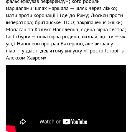
фальсифікував референдум; кого робили
маршалами; шлях маршала — шлях через ліжко;
мати проти коронації і їде до Риму; Люсьєн проти
імператора; британське ІПСО; закріпачення жінки;
Мопасан та Кодекс Наполеона; єдина вірна сестра;
Гасбсбурги — нова вірна родина; визнай, що ти — як
усі, і Наполеон програв Ватерлоо, але виграв у
піар — у двісті дев'ятому випуску «Просто Історії з
Алексом Хавром».