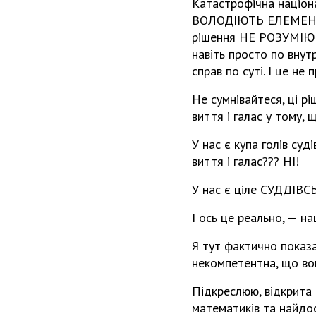
Катастрофічна націо
ВОЛОДІЮТЬ ЕЛЕМЕНТ
рішення НЕ РОЗУМІЮЧИ
навіть просто по внут
справ по суті. І це н
Не сумнівайтеся, ці рі
виття і галас у тому, 
У нас є купа голів суд
виття і галас??? НІ!
У нас є ціле СУДДІВС
І ось це реально, — н
Я тут фактично показа
некомпетентна, що вон
Підкреслюю, відкрита і
математиків та найдос