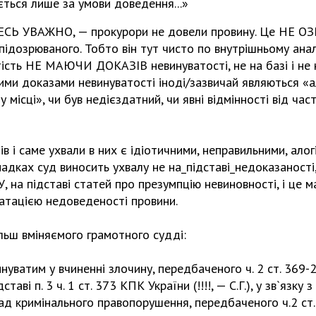
ється лише за умови доведення...»
ЕСЬ УВАЖНО, — прокурори не довели провину. Це НЕ ОЗ
підозрюваного. Тобто він тут чисто по внутрішньому анал
ість НЕ МАЮЧИ ДОКАЗІВ невинуватості, не на базі і не н
кими доказами невинуватості іноді/зазвичай являються «а
у місці», чи був недієздатний, чи явні відмінності від ча
ів і саме ухвали в них є ідіотичними, неправильними, ало
адках суд виносить ухвалу не на_підставі_недоказаності,
на підставі статей про презумпцію невиновності, і це м
татацією недоведеності провини.
льш вміняємого грамотного судді:
уватим у вчиненні злочину, передбаченого ч. 2 ст. 369-
таві п. 3 ч. 1 ст. 373 КПК України (!!!!, — С.Г.), у зв`язку
лад кримінального правопорушення, передбаченого ч.2 ст