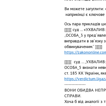
Ви можете загуглити: 
наприкінці є ключове
Ось пара прикладів ци
[[[[[ суд ... «УХВАЛИВ:
„ОСОБА_3 у пред`явлен
виправдати в зв`язку
обвинуваченим.“ ]]]]]
https://zakononline.c
[[[[[ суд ... „УХВАЛИВ:
ОСОБА_5 визнати неви
ст. 185 КК України, яке
https://verdictum.lig
---------------
ВОНИ ОБИДВА НЕПРАВ
СПРАВИ.
Хоча б від аналогії з