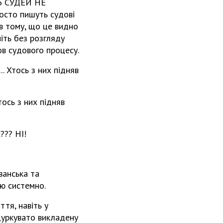
ТЬ СУДЕЙ НЕ
то пишуть судові
 тому, що це видно
віть без розгляду
ов судового процесу.
.. Хтось з них підняв
тось з них підняв
??? НІ!
ванська та
ою системно.
ття, навіть у
 дуркувато викладену