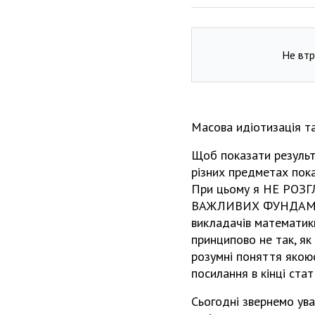
Не втр
Масова идіотизація та
Щоб показати результа
різних предметах пока
При цьому я НЕ РОЗГ
ВАЖЛИВИХ ФУНДАМЕНТ
викладачів математик
принципово не так, як
розумні поняття якоюс
посилання в кінці статт
Сьогодні звернемо ува