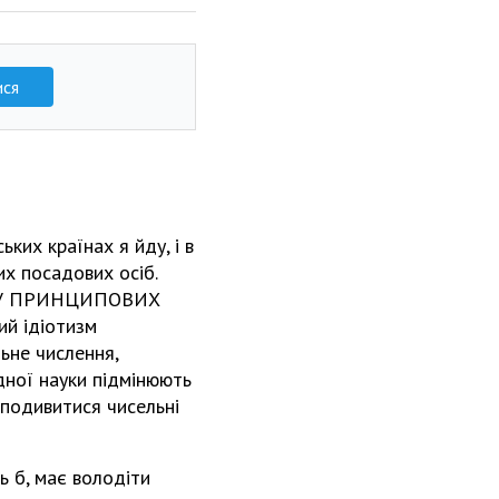
ися
ких країнах я йду, і в
них посадових осіб.
ізм У ПРИНЦИПОВИХ
й ідіотизм
ьне числення,
ідної науки підмінюють
 подивитися чисельні
ь б, має володіти