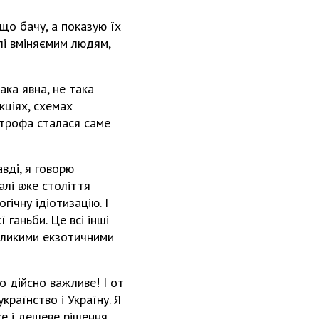
 що бачу, а показую їх
ілі вміняємим людям,
ака явна, не така
кціях, схемах
строфа сталася саме
вді, я говорю
калі вже століття
ічну ідіотизацію. І
 ганьби. Це всі інші
великими екзотичними
о дійсно важливе! І от
раїнство і Україну. Я
ке і дешеве рішення