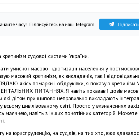
ачайте часу!
Підписуйтесь на наш Telegram
Підписат
 кретинізм судової системи України.
ти умисної масової ідіотизації населення у постмосковсь
зую масовий кретинізм, як викладачів, так і відповідаль
ЛЯДАЮ якісь помарки і обдруківки, я показую кретин
АЛЬНИХ ПИТАННЯХ. Я навіть показав і довів масови
и які дітям принципово неправильно викладають інтеграл
 у всьому цивілізованому світі. Просто у визначеннях зах
ь маячнею, навіть з інших понятійних категорій. Можете
і.
гу на юриспруденцію, на суддів, на тих хто, вже здавалос