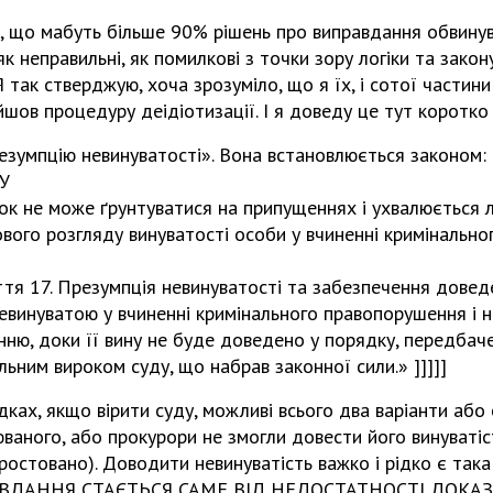
ю, що мабуть більше 90% рішень про виправдання обвину
як неправильні, як помилкові з точки зору логіки та закону
Я так стверджую, хоча зрозуміло, що я їх, і сотої частини
йшов процедуру деідіотизації. І я доведу це тут коротко 
езумпцію невинуватості». Вона встановлюється законом:
КУ
рок не може ґрунтуватися на припущеннях і ухвалюється 
вого розгляду винуватості особи у вчиненні кримінальн
аття 17. Презумпція невинуватості та забезпечення довед
невинуватою у вчиненні кримінального правопорушення і 
ню, доки її вину не буде доведено у порядку, передбач
ьним вироком суду, що набрав законної сили.» ]]]]]
дках, якщо вірити суду, можливі всього два варіанти або 
ваного, або прокурори не змогли довести його винуваті
ростовано). Доводити невинуватість важко і рідко є така
ДАННЯ СТАЄТЬСЯ САМЕ ВІД НЕДОСТАТНОСТІ ДОКАЗ