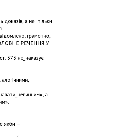
ь доказів, а не тільки
...
свідомлено, грамотно,
ь ГОЛОВНЕ РЕЧЕННЯ У
ст. 373 не_наказує
 алогічними,
навати_невинним», а
им».
це якби —