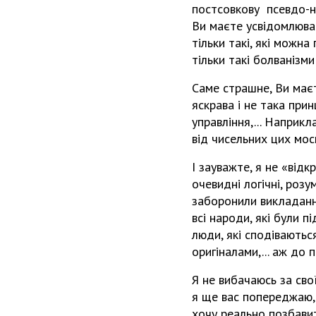
постсовкову псевдо-не
Ви маєте усвідомлюват
тільки такі, які можна
тільки такі болванізми
Саме страшне, Ви маєт
яскрава і не така прин
управління,... Наприк
від чисельних цих мос
І зауважте, я не «відк
очевидні логічні, розу
заборонили викладання
всі народи, які були п
люди, які сподіваютьс
оригіналами,... аж до 
Я не вибачаюсь за сво
я ще вас попереджаю, 
хочу реально позбавит