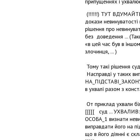
припущеннях і ухвалю
(!!!!!!) ТУТ ВДУМАЙТ
докази невинуватості 
рішення про невинуват
без доведення ... (Та
«в цей час був в іншом
злочинця, ... )
Тому такі рішення суд
Насправді у таких вип
НА_ПІДСТАВІ_ЗАКОНУ, 
в ухвалі разом з конс
От приклад ухвали бі
[[[[[ суд ... УХВАЛИВ:
ОСОБА_1 визнати невин
виправдати його на підс
що в його діянні є ск