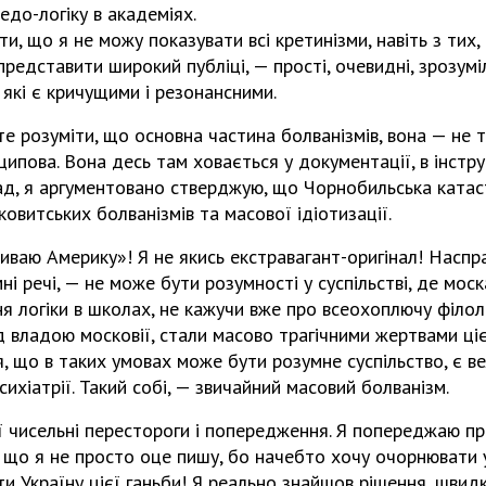
до-логіку в академіях.
и, що я не можу показувати всі кретинізми, навіть з тих,
 представити широкий публіці, — прості, очевидні, зрозум
 які є кричущими і резонансними.
е розуміти, що основна частина болванізмів, вона — не т
ципова. Вона десь там ховається у документації, в інстру
лад, я аргументовано стверджую, що Чорнобильська ката
ковитських болванізмів та масової ідіотизації.
риваю Америку»! Я не якись екстравагант-оригінал! Наспра
мні речі, — не може бути розумності у суспільстві, де мос
 логіки в школах, не кажучи вже про всеохоплючу філолог
ід владою московії, стали масово трагічними жертвами цієї
я, що в таких умовах може бути розумне суспільство, є 
психіатрії. Такий собі, — звичайний масовий болванізм.
ї чисельні перестороги і попередження. Я попереджаю пр
що я не просто оце пишу, бо начебто хочу очорнювати ук
и Україну цієї ганьби! Я реально знайшов рішення, швид