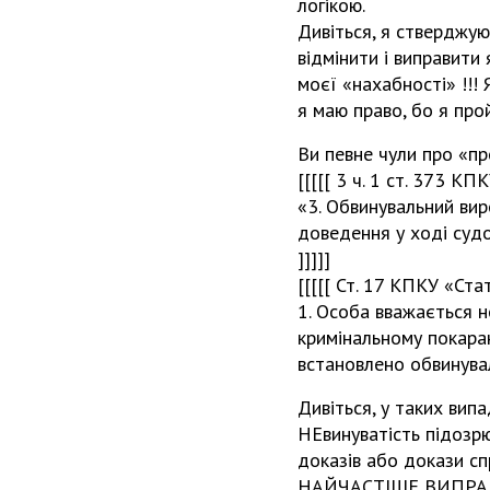
логікою.
Дивіться, я стверджу
відмінити і виправити 
моєї «нахабності» !!! 
я маю право, бо я про
Ви певне чули про «пр
[[[[[ 3 ч. 1 ст. 373 КП
«3. Обвинувальний ви
доведення у ході судо
]]]]]
[[[[[ Ст. 17 КПКУ «Ст
1. Особа вважається 
кримінальному покаран
встановлено обвинувал
Дивіться, у таких випа
НЕвинуватість підозрю
доказів або докази сп
НАЙЧАСТІШЕ ВИПРАВ