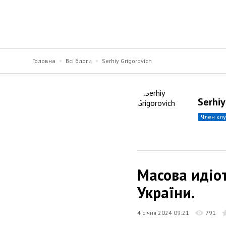
Головна
Всі блоги
Serhiy Grigorovich
Serhiy
член кл
Масова идіот
України.
4 січня 2024 09:21
791