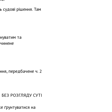
ь судові рішення. Там
инуватим та
вчинене
ня, передбачене ч. 2
 БЕЗ РОЗГЛЯДУ СУТІ
же ґрунтуватися на