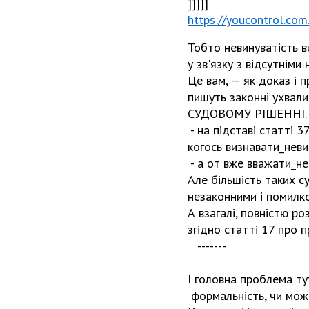
]]]]]
https://youcontrol.co
Тобто невинуватість в
у зв'язку з відсутнім
Це вам, — як доказ і п
пишуть законні ухва
СУДОВОМУ РІШЕННІ. Як
- на підставі статті 
когось визнавати_неви
- а от вже вважати_не
Але більшість таких с
незаконними і помилк
А взагалі, повністю р
згідно статті 17 про 
-------
І головна проблема ту
формальність, чи мож