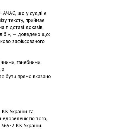
НАЧАЄ, що у судді є
ізу тексту, приймає
а підставі доказів,
лібі», — доведено що:
стково зафіксованого
гічними, ганебними.
 а
ає бути прямо вказано
2 КК України та
 з недоведеністю того,
. 369-2 КК України.