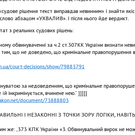
«судове рішення текст виправдав невинним» і знайти якіс
 слово абзацом «УХВАЛИВ». І після нього йде вердикт.
тат з реальних судових рішень:
ому обвинуваченні за ч.2 ст.307КК України визнати нев
 з тим, що не доведено, що кримінальне правопорушення 
om.ua/court-decisions/show/79883791
нуватою за недоведенням, що кримінальне правопорушен
 їй інкримінується, вчинене нею.“ ]]]]]
azakon.net/document/73888803
ИЛЬНІ І НЕЗАКОННІ З ТОЧКИ ЗОРУ ЛОГІКИ, НАВІТЬ
 тим же: „373 КПК України «3. Обвинувальний вирок не мо