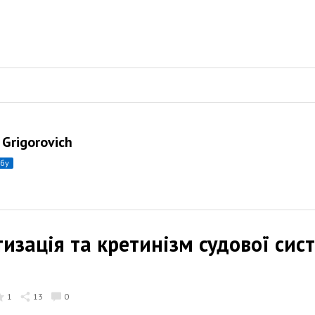
 Grigorovich
убу
изація та кретинізм судової сис
1
13
0