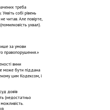
вачених треба
. Уявіть собі рівень
 не читав. Але повірте,
(помилковість ухвал).
лише за умови
ого правопорушення.»
еності вини
не може бути піддана
еному цим Кодексом, і
суд довів
сть (недостатньо
 можливість.
ІВ.