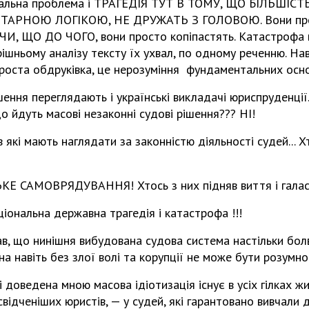
нальна проблема і ТРАГЕДІЯ ТУТ В ТОМУ, ЩО БІЛЬШІС
АРНОЮ ЛОГІКОЮ, НЕ ДРУЖАТЬ З ГОЛОВОЮ. Вони прос
, ЩО ДО ЧОГО, вони просто копіпастять. Катастрофа в
рішньому аналізу тексту їх ухвал, по одному реченню. На
е проста обдруківка, це нерозуміння фундаментальних осн
шення переглядають і українські викладачі юриспруденції.
що йдуть масові незаконні судові рішення??? НІ!
ів які мають наглядати за законністю діяльності судей... Х
ЬКЕ САМОВРЯДУВАННЯ! Хтось з них підняв виття і галас
аціональна державна трагедія і катастрофа !!!
в, що нинішня вибудована судова система настільки бол
а навіть без злої волі та корупції не може бути розумн
 доведена мною масова ідіотизація існує в усіх гілках жи
відченіших юристів, — у судей, які гарантовано вивчали