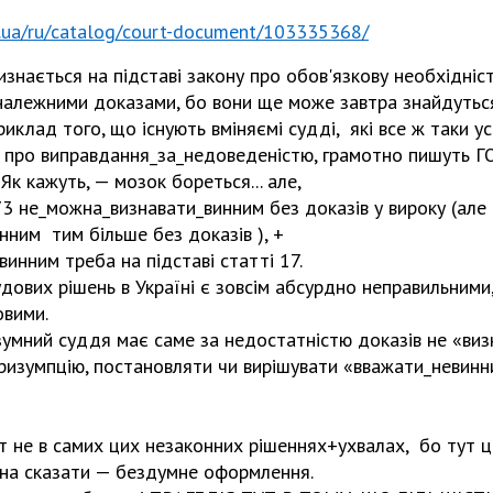
m.ua/ru/catalog/court-document/103335368/
изнається на підставі закону про обов'язкову необхідніст
и належними доказами, бо вони ще може завтра знайдуться
риклад того, що існують вміняємі судді, які все ж таки у
ли про виправдання_за_недоведеністю, грамотно пишут
 кажуть, — мозок бореться... але,
373 не_можна_визнавати_винним без доказів у вироку (але 
нним тим більше без доказів ), +
винним треба на підставі статті 17.
удових рішень в Україні є зовсім абсурдно неправильними,
овими.
озумний суддя має саме за недостатністю доказів не «виз
призумпцію, постановляти чи вирішувати «вважати_невинн
т не в самих цих незаконних рішеннях+ухвалах, бо тут 
на сказати — бездумне оформлення.