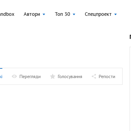
andbox
Автори
Топ 30
Спецпроект
жі
Перегляди
Голосування
Репости