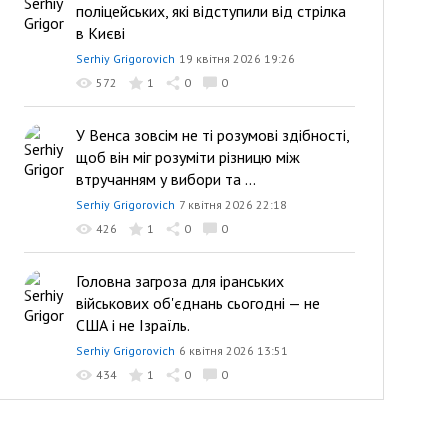
поліцейських, які відступили від стрілка
в Києві
Serhiy Grigorovich
19 квітня 2026 19:26
572
1
0
0
У Венса зовсім не ті розумові здібності,
щоб він міг розуміти різницю між
втручанням у вибори та ...
Serhiy Grigorovich
7 квітня 2026 22:18
426
1
0
0
Головна загроза для іранських
військових об'єднань сьогодні — не
США і не Ізраїль.
Serhiy Grigorovich
6 квітня 2026 13:51
434
1
0
0