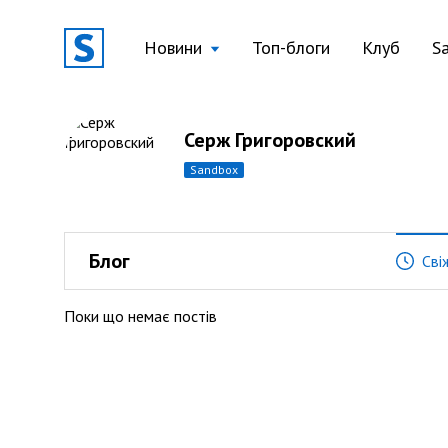
Новини
Топ-блоги
Клуб
S
Серж Григоровский
sandbox
Блог
Сві
Поки що немає постів