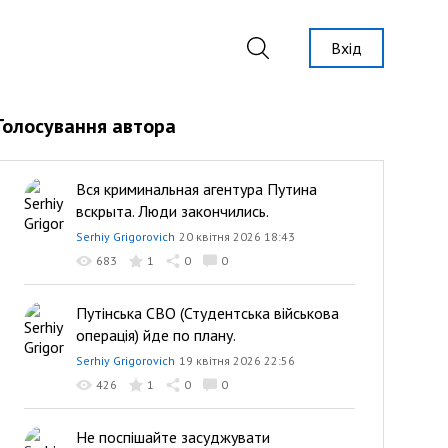
Вхід
Голосування автора
Вся криминальная агентура Путина
вскрыта. Люди закончились.
Serhiy Grigorovich
20 квітня 2026 18:43
683
1
0
0
Путінська СВО (Студентська військова
операція) йде по плану.
Serhiy Grigorovich
19 квітня 2026 22:56
426
1
0
0
Не поспішайте засуджувати