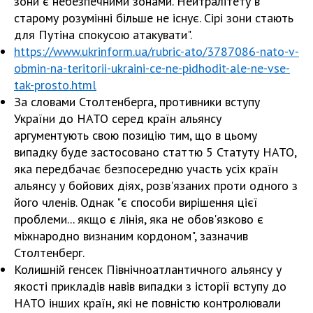
зони є небезпечними зонами. Нейтралітету в
старому розумінні більше не існує. Сірі зони стають
для Путіна спокусою атакувати".
https://www.ukrinform.ua/rubric-ato/3787086-nato-v-
obmin-na-teritorii-ukraini-ce-ne-pidhodit-ale-ne-vse-
tak-prosto.html
За словами Столтенберга, противники вступу
України до НАТО серед країн альянсу
аргументують свою позицію тим, що в цьому
випадку буде застосовано статтю 5 Статуту НАТО,
яка передбачає безпосередню участь усіх країн
альянсу у бойових діях, розв'язаних проти одного з
його членів. Однак "є способи вирішення цієї
проблеми... якщо є лінія, яка не обов'язково є
міжнародно визнаним кордоном", зазначив
Столтенберг.
Колишній генсек Північноатлантичного альянсу у
якості прикладів навів випадки з історії вступу до
НАТО інших країн, які не повністю контролювали