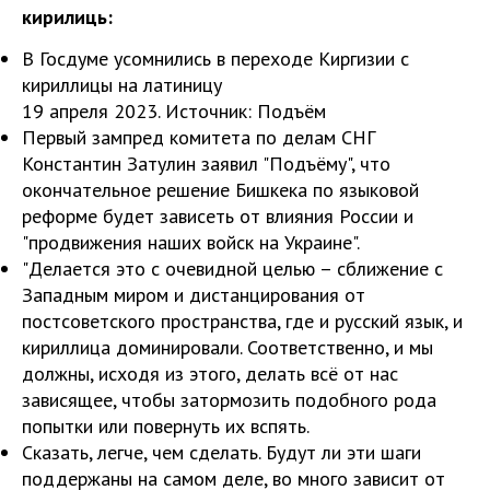
кирилиць:
В Госдуме усомнились в переходе Киргизии с
кириллицы на латиницу
19 апреля 2023. Источник: Подъём
Первый зампред комитета по делам СНГ
Константин Затулин заявил "Подъёму", что
окончательное решение Бишкека по языковой
реформе будет зависеть от влияния России и
"продвижения наших войск на Украине".
"Делается это с очевидной целью – сближение с
Западным миром и дистанцирования от
постсоветского пространства, где и русский язык, и
кириллица доминировали. Соответственно, и мы
должны, исходя из этого, делать всё от нас
зависящее, чтобы затормозить подобного рода
попытки или повернуть их вспять.
Сказать, легче, чем сделать. Будут ли эти шаги
поддержаны на самом деле, во много зависит от