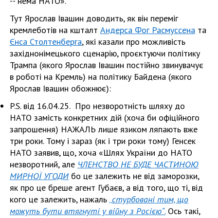
-- нема НАТО».
Тут Ярослав Івашин доводить, як він переміг
кремлеботів на кшталт
Андерса Фог Расмуссена
та
Єнса Столтенберга
, які казали про можливість
західнонімецького сценарію, проєктуючи політику
Трампа (якого Ярослав Івашин постійно звинувачує
в роботі на Кремль) на політику Байдена (якого
Ярослав Івашин обожнює):
P.S. від 16.04.25. Про незворотність шляху до
НАТО замість конкретних дій (хоча би офіційного
запрошення) НАЖАЛЬ лише язиком ляпають вже
три роки. Тому і зараз (як і три роки тому) Генсек
НАТО заявив, що, хоча «Шлях України до НАТО
незворотний, але
ЧЛЕНСТВО НЕ БУДЕ ЧАСТИНОЮ
МИРНОЇ УГОДИ
бо це залежить не від заморозки,
як про це бреше агент Губаєв, а від того, що ті, від
кого це залежить, нажаль
„
стурбовані тим, що
можуть бути втягнуті у війну з Росією“
.
Ось такі,