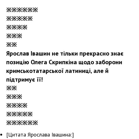
※※※※※※
※※※※※
※※※※
※※※
※※
Ярослав Івашин не тільки прекрасно знає
позицію Олега Скрипкіна щодо заборони
кримськотатарської латиниці, але й
підтримує її!
※※
※※※
※※※※
※※※※※
※※※※※※
[Цитата Ярослава Івашина:]