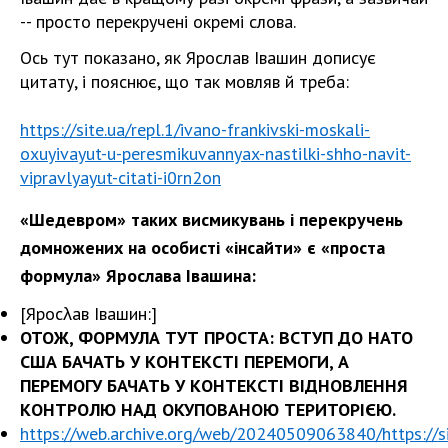
-- просто перекручені окремі слова.
Ось тут показано, як Ярослав Івашин дописує
цитату, і пояснює, що так мовляв й треба:
https://site.ua/repl.1/ivano-frankivski-moskali-
oxuyivayut-u-peresmikuvannyax-nastilki-shho-navit-
vipravlyayut-citati-i0rn2on
«Шедевром» таких висмикувань і перекручень
домножених на особисті «інсайти» є «проста
формула» Ярослава Івашина:
[Яросλав Івашин:]
ОТОЖ, ФОРМУЛА ТУТ ПРОСТА: ВСТУП ДО НАТО
США БАЧАТЬ У КОНТЕКСТІ ПЕРЕМОГИ, А
ПЕРЕМОГУ БАЧАТЬ У КОНТЕКСТІ ВІДНОВЛЕННЯ
КОНТРОЛЮ НАД ОКУПОВАНОЮ ТЕРИТОРІЄЮ.
https://web.archive.org/web/20240509063840/https://sit