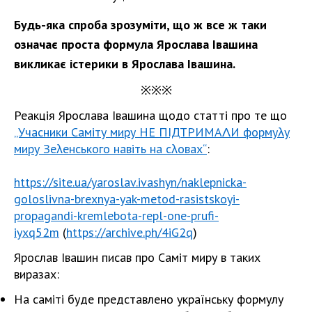
Будь-яка спроба зрозуміти, що ж все ж таки
означає проста формула Ярослава Івашина
викликає істерики в Ярослава Івашина.
※
※
※
Реакція Ярослава Івашина щодо статті про те що
„Учасники Саміту миру НЕ ПІДТРИМАΛИ формуλу
миру Зеλенського навіть на сλовах“
:
https://site.ua/yaroslav.ivashyn/naklepnicka-
goloslivna-brexnya-yak-metod-rasistskoyi-
propagandi-kremlebota-repl-one-prufi-
iyxq52m
(
https://archive.ph/4iG2q
)
Ярослав Івашин писав про Саміт миру в таких
виразах:
На саміті буде представлено українську формулу