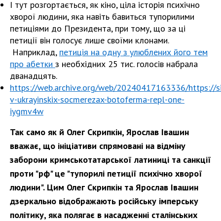
І тут розгортається, як кіно, ціла історія психічно
хворої людини, яка навіть бавиться тупорилими
петиціями до Президента, при тому, що за ці
петиції він голосує лише своїми клонами.
Наприклад,
петиція на одну з улюблених його тем
про абетки
з необхідних 25 тис. голосів набрала
дванадцять.
https://web.archive.org/web/20240417163336/https://sit
v-ukrayinskix-socmerezax-botoferma-repl-one-
iygmv4w
Так само як й Олег Скрипкін, Ярослав Івашин
вважає, що ініціативи спрямовані на відміну
заборони кримськотатарської латиниці та санкції
проти "рф" це "тупорилі петиції психічно хворої
людини". Цим Олег Скрипкін та Ярослав Івашин
дзеркально відображають російську імперську
політику, яка полягає в насадженні сталінських