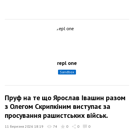
repl one
sandbox
Пруф на те що Ярослав Івашин разом
з Олегом Скрипкіним виступає за
просування рашистських військ.
11 березня 2026 18:19
74
0
0
0