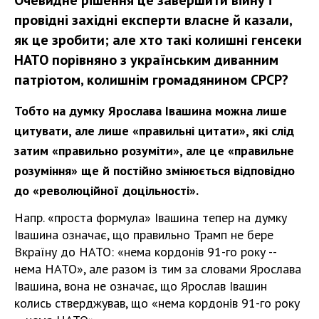
провідні західні експерти власне й казали,
як це зробити; але хто такі колишні генсеки
НАТО порівняно з українським диванним
патріотом, колишнім громадянином СРСР?
Тобто на думку Ярослава Івашина можна лише
цитувати, але лише «правильні цитати», які слід
затим «правильно розуміти», але це «правильне
розуміння» ще й постійно змінюється відповідно
до «революційної доцільності».
Напр. «проста формула» Івашина тепер на думку
Івашина означає, що правильно Трамп не бере
Вкраїну до НАТО: «нема кордонів 91-го року --
нема НАТО», але разом із тим за словами Ярослава
Івашина, вона не означає, що Ярослав Івашин
колись стверджував, що «нема кордонів 91-го року