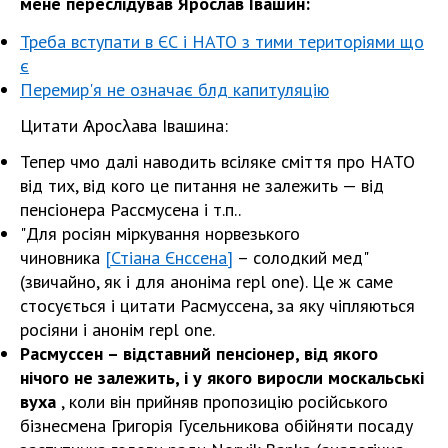
мене переслідував Ярослав Івашин:
Треба вступати в ЄС і НАТО з тими територіями що
є
Перемир'я не означає блд капитуляцію
Цитати Ѧросλава Івашина:
Тепер чмо далі наводить всіляке сміття про НАТО
від тих, від кого це питання не залежить — від
пенсіонера Рассмусена і т.п..
"Для росіян міркування норвезького
чиновника
[Стіана Єнссена]
– солодкий мед"
(звичайно, як і для аноніма repl one). Це ж саме
стосується і цитати Расмуссена, за яку чіпляються
росіяни і анонім repl one.
Расмуссен – відставний пенсіонер, від якого
нічого не залежить, і у якого виросли москальські
вуха
, коли він прийняв пропозицію російського
бізнесмена Григорія Гусельникова обійняти посаду