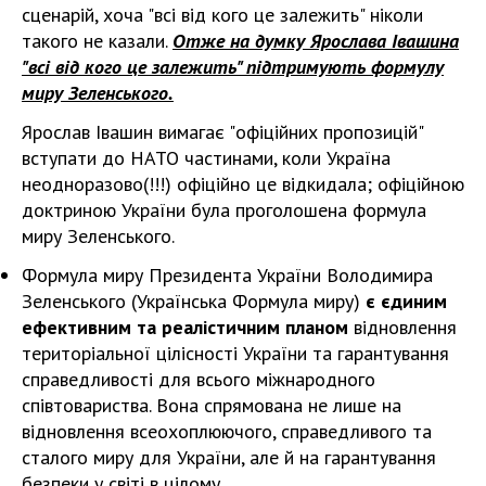
сценарій, хоча "всі від кого це залежить" ніколи
такого не казали.
Отже на думку Ярослава Івашина
"всі від кого це залежить" підтримують формулу
миру Зеленського.
Ярослав Івашин вимагає "офіційних пропозицій"
вступати до НАТО частинами, коли Україна
неодноразово(!!!) офіційно це відкидала; офіційною
доктриною України була проголошена формула
миру Зеленського.
Формула миру Президента України Володимира
Зеленського (Українська Формула миру)
є єдиним
ефективним та реалістичним планом
відновлення
територіальної цілісності України та гарантування
справедливості для всього міжнародного
співтовариства. Вона спрямована не лише на
відновлення всеохоплюючого, справедливого та
сталого миру для України, але й на гарантування
безпеки у світі в цілому.