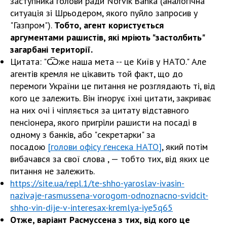
заступника голови ради Norvik Banka (аналогічна
ситуація зі Шрьодером, якого пуйло запросив у
"Газпром").
Тобто, агент користується
аргументами рашистів, які мріють "застолбить"
загарбані території.
Цитата: "Ѿже наша мета -- це Київ у НАТО." Але
агентів кремля не цікавить той факт, що до
перемоги України це питання не розглядають ті, від
кого це залежить. Він ігнорує їхні цитати, закриває
на них очі і чіпляється за цитату відставного
пенсіонера, якого пригріли рашисти на посаді в
одному з банків, або "секретарки" за
посадою
[голови офісу ґенсека НАТО]
, який потім
вибачався за свої слова , — тобто тих, від яких це
питання не залежить.
https://site.ua/repl.1/te-shho-yaroslav-ivasin-
nazivaje-rasmussena-vorogom-odnoznacno-svidcit-
shho-vin-dije-v-interesax-kremlya-iye5q65
Отже, варіант Расмуссена з тих, від кого це