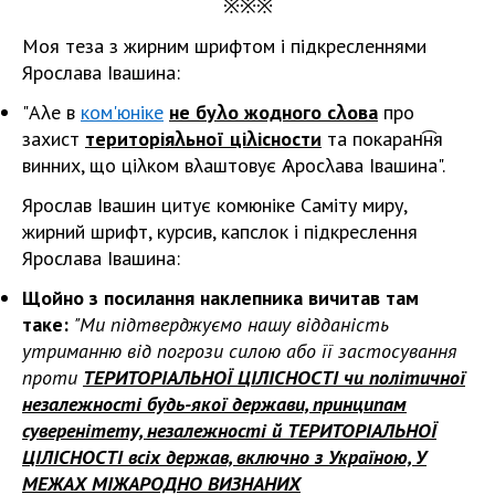
※
※
※
Моя теза з жирним шрифтом і підкресленнями
Ярослава Івашина:
"Аλе в
ком'юніке
не буλо жодного сλова
про
захист
територіяλьної ціλісности
та покаран͡ня
винних, що ціλком вλаштовує Ѧросλава Івашина".
Ярослав Івашин цитує комюніке Саміту миру,
жирний шрифт, курсив, капслок і підкреслення
Ярослава Івашина:
Щойно з посилання наклепника вичитав там
таке:
"Ми підтверджуємо нашу відданість
утриманню від погрози силою або її застосування
проти
ТЕРИТОРІАЛЬНОЇ ЦІЛІСНОСТІ чи політичної
незалежності будь-якої держави, принципам
суверенітету, незалежності й ТЕРИТОРІАЛЬНОЇ
ЦІЛІСНОСТІ всіх держав, включно з Україною, У
МЕЖАХ МІЖАРОДНО ВИЗНАНИХ