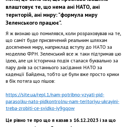
влаштовує те, що нема ані НАТО, ані
територій, ані миру: "формула миру
Зеленського працює".
Я ж визнаю що помилявся, коли розраховував на те,
що саміт буде присвячений реальним шляхам
досягнення миру, наприклад вступу до НАТО за
моделлю ФРН. Зеленський все ж таки підтримав цю
ідею, але ця історична подія сталася буквально за
пару днів за останнього засідання НАТО за
каденції Байдена, тобто це були вже просто крики
в бік потяга що пішов:
https://site.ua/repl.1/nam-potribno-vzyati-pid-
parasolku-nato-pidkontrolnu-nam-teritoriyu-ukrayini-
treba-zrobiti-ce-svidko-iy9gqow
Це рівно те про що я казав з 16.12.2023 і за що