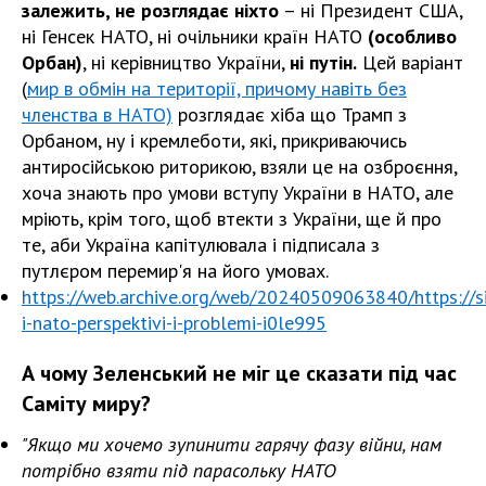
залежить, не розглядає ніхто
– ні Президент США,
ні Генсек НАТО, ні очільники країн НАТО
(особливо
Орбан)
, ні керівництво України,
ні путін.
Цей варіант
(
мир в обмін на території, причому навіть без
членства в НАТО)
розглядає хіба що Трамп з
Орбаном, ну і кремлеботи, які, прикриваючись
антиросійською риторикою, взяли це на озброєння,
хоча знають про умови вступу України в НАТО, але
мріють, крім того, щоб втекти з України, ще й про
те, аби Україна капітулювала і підписала з
путлєром перемир'я на його умовах.
https://web.archive.org/web/20240509063840/https://sit
i-nato-perspektivi-i-problemi-i0le995
А чому Зеленський не міг це сказати під час
Саміту миру?
"Якщо ми хочемо зупинити гарячу фазу війни, нам
потрібно взяти під парасольку НАТО