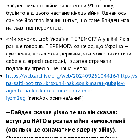
Байден вимагає війни за кордони 91-го року,
буцімто від цього настане кінець війни. Однак ось
сам же Ярослав Івашин цитує, що саме Байден мав
на увазі під перемогою:
«Ми хочемо, щоб Україна ПЕРЕМОГЛА у війні. Як я
раніше говорив, ПЕРЕМОГА означає, що Україна —
суверенна, незалежна держава, яка може захистити
себе від агресії сьогодні, і здатна стримати
подальшу агресію. Це наша мета».
https://web.archive.org/web/20240926104416/https://si
na-saiti-bot-trol-brexun-i-naklepnik-marat-gubajev-
agenturna-klicka-repl-one-onovleno-
iyzm2eg
[капс
λок оригинаλьний
]
-- Байден сказав рівно те що він сказав:
вступ до НАТО в розпал війни неможливий
(оскільки це означатиме ядерну війну).
Очевидне рішення це завершити війну і