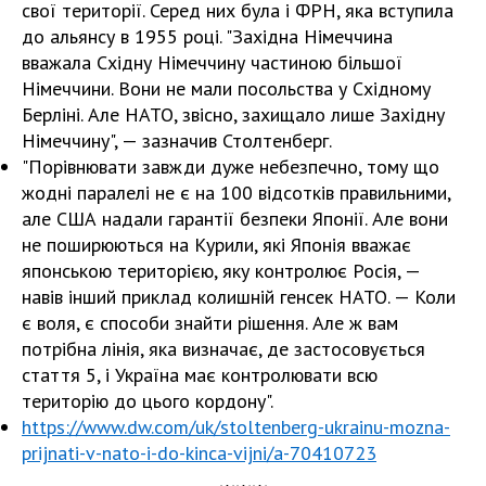
свої території. Серед них була і ФРН, яка вступила
до альянсу в 1955 році. "Західна Німеччина
вважала Східну Німеччину частиною більшої
Німеччини. Вони не мали посольства у Східному
Берліні. Але НАТО, звісно, захищало лише Західну
Німеччину", — зазначив Столтенберг.
"Порівнювати завжди дуже небезпечно, тому що
жодні паралелі не є на 100 відсотків правильними,
але США надали гарантії безпеки Японії. Але вони
не поширюються на Курили, які Японія вважає
японською територією, яку контролює Росія, —
навів інший приклад колишній генсек НАТО. — Коли
є воля, є способи знайти рішення. Але ж вам
потрібна лінія, яка визначає, де застосовується
стаття 5, і Україна має контролювати всю
територію до цього кордону".
https://www.dw.com/uk/stoltenberg-ukrainu-mozna-
prijnati-v-nato-i-do-kinca-vijni/a-70410723