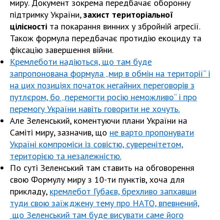
миру. Документ зокрема передбачає оборонну
підтримку України,
захист територіальної
цілісності
та покарання винних у збройній агресії.
Також формула передбачає протидію екоциду та
фіксацію завершення війни.
Кремлеботи надіються, що там буде
запропонована формула „мир в обмін на території“ і
на цих позиціях початок негайних переговорів з
путлєром, бо „перемогти росію неможливо“ і про
перемогу України навіть говорити не хочуть.
Але Зеленський, коментуючи плани України на
Саміті миру, зазначив, що
не варто пропонувати
Україні компроміси із совістю, суверенітетом,
територією та незалежністю.
По суті Зеленський там ставить на обговорення
свою Формулу миру з 10-ти пунктів, хоча для
прикладу,
кремлебот Губаєв, брехливо запхавши
туди свою заїжджену тему про НАТО, впевнений,
що Зеленський там буде висувати саме його