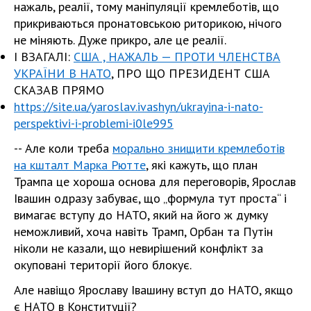
нажаль, реалії, тому маніпуляції кремлеботів, що
прикриваються пронатовською риторикою, нічого
не міняють. Дуже прикро, але це реалії.
І ВЗАГАЛІ:
США , НАЖАЛЬ — ПРОТИ ЧЛЕНСТВА
УКРАЇНИ В НАТО
, ПРО ЩО ПРЕЗИДЕНТ США
СКАЗАВ ПРЯМО
https://site.ua/yaroslav.ivashyn/ukrayina-i-nato-
perspektivi-i-problemi-i0le995
-- Але коли треба
морально знищити кремлеботів
на кшталт Марка Рютте
, які кажуть, що план
Трампа це хороша основа для переговорів, Ярослав
Івашин одразу забуває, що „формула тут проста“ і
вимагає вступу до НАТО, який на його ж думку
неможливий, хоча навіть Трамп, Орбан та Путін
ніколи не казали, що невирішений конфлікт за
окуповані території його блокує.
Але навіщо Ярославу Івашину вступ до НАТО, якщо
є НАТО в Конституції?