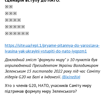
сценарій вступу до НАТО.
※
※
※
※
※
※
※
※
※
※
※
※
※
※
※
※
※
※
※
※
https://site.ua/repl.1/pryame-pitannya-do-yaroslava-
ivasina-yak-ukrayini-vstupiti-do-nato-iyqpzm1
Докладний зміст "формули миру" з 10 пунктів був
оприлюднений Президентом України Володимиром
Зеленським 15 листопада 2022 року під час Саміту
лідерів G20 на Балі в Індонезії.
(Вікіпедія)
Хто з членів G20, НАТО, учасників Саміту миру
підтримав формулу миру Зеленського?