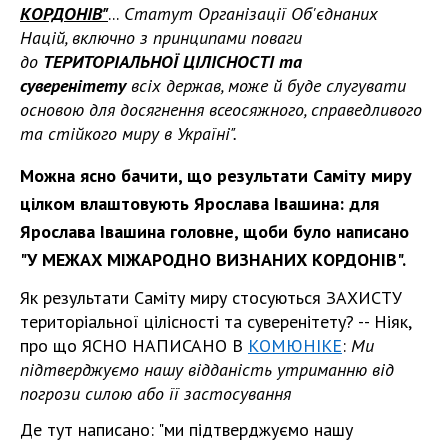
КОРДОНІВ"
...
Статут Організації Об'єднаних
Націй, включно з принципами поваги
до
ТЕРИТОРІАЛЬНОЇ ЦІЛІСНОСТІ та
суверенітету
всіх держав, може й буде слугувати
основою для досягнення всеосяжного, справедливого
та стійкого миру в Україні".
Можна ясно бачити, що результати Саміту миру
цілком влаштовують Ярослава Івашина: для
Ярослава Івашина головне, щоби було написано
"У МЕЖАХ МІЖАРОДНО ВИЗНАНИХ КОРДОНІВ".
Як результати Саміту миру стосуються ЗАХИСТУ
територіальної цілісності та суверенітету? -- Ніяк,
про що ЯСНО НАПИСАНО В
КОМЮНІКЕ
:
Ми
підтверджуємо нашу відданість утриманню від
погрози силою або її застосування
Де тут написано: "ми підтверджуємо нашу