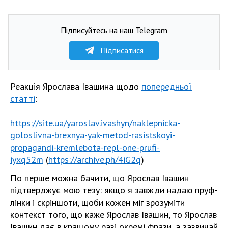
Підписуйтесь на наш Telegram
Підписатися
Реакція Ярослава Івашина щодо
попередньої
статті
:
https://site.ua/yaroslav.ivashyn/naklepnicka-
goloslivna-brexnya-yak-metod-rasistskoyi-
propagandi-kremlebota-repl-one-prufi-
iyxq52m
(
https://archive.ph/4iG2q
)
По перше можна бачити, що Ярослав Івашин
підтверджує мою тезу: якщо я завжди надаю пруф-
лінки і скріншоти, щоби кожен міг зрозуміти
контекст того, що каже Ярослав Івашин, то Ярослав
Івашин дає в кращому разі окремі фрази, а зазвичай