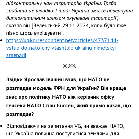
підконтрольну нам територію України. Треба
зробити це швидко. І тоді Україна зможе повернути
дипломатичним шляхом окуповані території",
-
сказав він [Зеленський 29.11.2024, коли було вже
пізно щось вирішувати].
https://ua.korrespondent.net/articles/4737144-
vstup-do-nato-chy-vlashtuie-ukrainu-nimetskyi-
stsenarii
※※※
Звідки Ярослав Івашин взяв, що НАТО не
розглядає модель ФРН для України? Він краще
знає про політику НАТО ніж керівник офісу
ґенсека НАТО Стіан Єнссен, який прямо казав, що
розглядає?
Відповідаючи на запитання VG, чи вважає НАТО,
що Україна повинна поступитися землями для