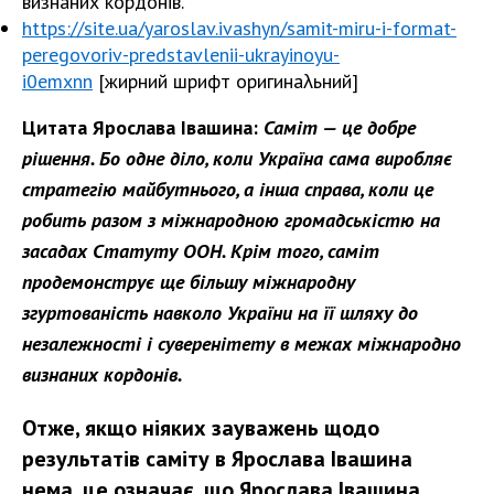
визнаних кордонів.
https://site.ua/yaroslav.ivashyn/samit-miru-i-format-
peregovoriv-predstavlenii-ukrayinoyu-
i0emxnn
[жирний шрифт оригинаλьний]
Цитата Ярослава Івашина:
Саміт — це добре
рішення. Бо одне діло, коли Україна сама виробляє
стратегію майбутнього, а інша справа, коли це
робить разом з міжнародною громадськістю на
засадах Статуту ООН. Крім того, саміт
продемонструє ще більшу міжнародну
згуртованість навколо України на її шляху до
незалежності і суверенітету в межах міжнародно
визнаних кордонів.
Отже, якщо ніяких зауважень щодо
результатів саміту в Ярослава Івашина
нема, це означає, що Ярослава Івашина