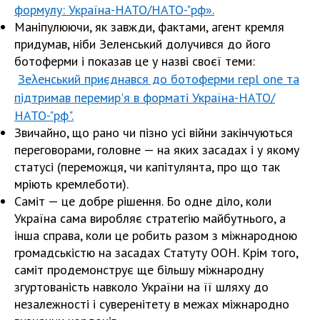
формулу: Україна-НАТО/НАТО-"рф».
Маніпулюючи, як завжди, фактами, агент кремля
придумав, ніби Зеленський долучився до його
ботоферми і показав це у назві своєї теми:
Зеλенський приєднався до ботоферми repl one та
підтримав перемир'я в форматі Україна-НАТО/
НАТО-"рф".
Звичайно, що рано чи пізно усі війни закінчуються
переговорами, головне — на яких засадах і у якому
статусі (переможця, чи капітулянта, про що так
мріють кремлеботи).
Саміт — це добре рішення. Бо одне діло, коли
Україна сама виробляє стратегію майбутнього, а
інша справа, коли це робить разом з міжнародною
громадськістю на засадах Статуту ООН. Крім того,
саміт продемонструє ще більшу міжнародну
згуртованість навколо України на її шляху до
незалежності і суверенітету в межах міжнародно