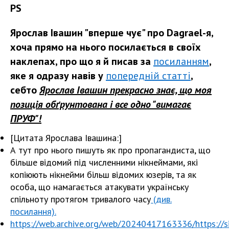
PS
Ярослав Івашин "вперше чує" про Dagrael-я,
хоча прямо на нього посилається в своїх
наклепах, про що я й писав за
посиланням
,
яке я одразу навів у
попередній статті
,
себто
Ярослав Івашин прекрасно знає, що моя
позиція обґрунтована і все одно "вимагає
ПРУФ"!
[Цитата Ярослава Івашина:]
А тут про нього пишуть як про пропагандиста, що
більше відомий під численними нікнеймами, які
копіюють нікнейми більш відомих юзерів, та як
особа, що намагається атакувати українську
спільноту протягом тривалого часу
(див.
посилання).
https://web.archive.org/web/20240417163336/https://sit