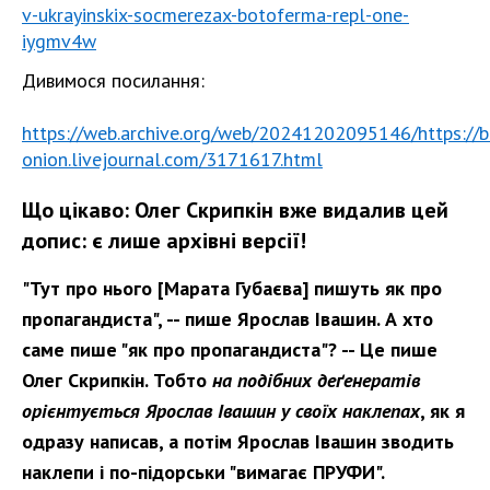
v-ukrayinskix-socmerezax-botoferma-repl-one-
iygmv4w
Дивимося посилання:
https://web.archive.org/web/20241202095146/https://bi
onion.livejournal.com/3171617.html
Що цікаво: Олег Скрипкін вже видалив цей
допис: є лише архівні версії!
"Тут про нього [Марата Губаєва] пишуть як про
пропагандиста", -- пише Ярослав Івашин. А хто
саме пише "як про пропагандиста"? -- Це пише
Олег Скрипкін. Тобто
на подібних деґенератів
орієнтується Ярослав Івашин у своїх наклепах
, як я
одразу написав, а потім Ярослав Івашин зводить
наклепи і по-підорськи "вимагає ПРУФИ".