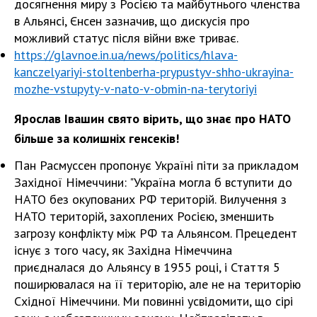
досягнення миру з Росією та майбутнього членства
в Альянсі, Єнсен зазначив, що дискусія про
можливий статус після війни вже триває.
https://glavnoe.in.ua/news/politics/hlava-
kanczelyariyi-stoltenberha-prypustyv-shho-ukrayina-
mozhe-vstupyty-v-nato-v-obmin-na-terytoriyi
Ярослав Івашин свято вірить, що знає про НАТО
більше за колишніх генсеків!
Пан Расмуссен пропонує Україні піти за прикладом
Західної Німеччини: "Україна могла б вступити до
НАТО без окупованих РФ територій. Вилучення з
НАТО територій, захоплених Росією, зменшить
загрозу конфлікту між РФ та Альянсом. Прецедент
існує з того часу, як Західна Німеччина
приєдналася до Альянсу в 1955 році, і Стаття 5
поширювалася на її територію, але не на територію
Східної Німеччини. Ми повинні усвідомити, що сірі