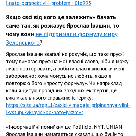
i-nato-perspektivi-i-problemi-i0le995
Якщо «всі від кого це залежить» бачать
саме так, як розказує Ярослав Івашин, то
чому вони
не підтримали формулу миру
Зеленського
?
Ярослав Івашин взагалі не розуміє, що таке пруф і
тому вимагає пруф на мої власні слова, ніби я можу
лише повторювати, а робити власні висновки мені
заборонено; хоча чомусь не любить, якщо я
повторюю його «просту формулу». Чи наприклад:
коли я цитую провідних західних експертів, це
викликає в нього справжню істерику:
https://site.ua/repl.1/zaxid-vimagaje-pripinennya-viini-
i-vstupu-vkrayini-do-nato-iykzmvr
«Інформаційні помийки» це Politicio, NYT, UNIAN.
Ярослав Івашин намагається сказати, що буцімто