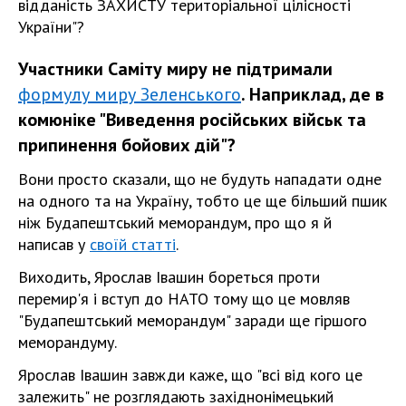
відданість ЗАХИСТУ територіальної цілісності
України"?
Участники Саміту миру не підтримали
формулу миру Зеленського
. Наприклад, де в
комюніке "Виведення російських військ та
припинення бойових дій"?
Вони просто сказали, що не будуть нападати одне
на одного та на Україну, тобто це ще більший пшик
ніж Будапештський меморандум, про що я й
написав у
своїй статті
.
Виходить, Ярослав Івашин бореться проти
перемир'я і вступ до НАТО тому що це мовляв
"Будапештський меморандум" заради ще гіршого
меморандуму.
Ярослав Івашин завжди каже, що "всі від кого це
залежить" не розглядають західнонімецький