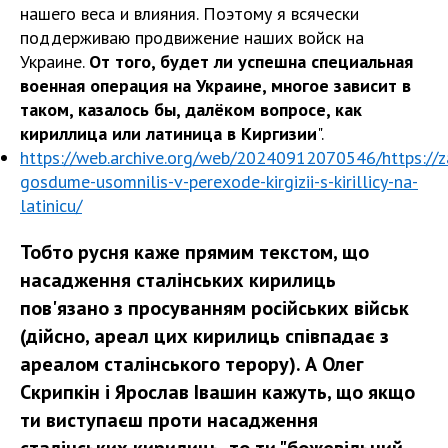
нашего веса и влияния. Поэтому я всячески
поддерживаю продвижение наших войск на
Украине.
От того, будет ли успешна специальная
военная операция на Украине, многое зависит в
таком, казалось бы, далёком вопросе, как
кириллица или латиница в Киргизии
".
https://web.archive.org/web/20240912070546/https://za
gosdume-usomnilis-v-perexode-kirgizii-s-kirillicy-na-
latinicu/
Тобто русня каже прямим текстом, що
насадження сталінських кирилиць
пов'язано з просуванням російських військ
(дійсно, ареал цих кирилиць співпадає з
ареалом сталінського терору). А Олег
Скрипкін і Ярослав Івашин кажуть, що якщо
ти виступаєш проти насадження