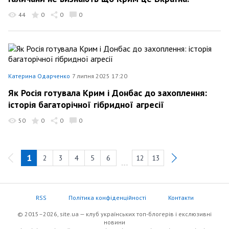
44
0
0
0
Катерина Одарченко
7 липня 2025 17:20
Як Росія готувала Крим і Донбас до захоплення:
історія багаторічної гібридної агресії
50
0
0
0
1
2
3
4
5
6
12
13
RSS
Політика конфіденційності
Контакти
© 2015–2026, site.ua — клуб українських топ-блогерів i екслюзивнi
новини