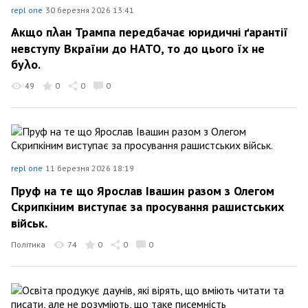
repl one
30 березня 2026 13:41
Ѧкщо пλан Трампа передбачає юридичні ґарантії
невступу Вкраїни до НАТО, то до цього їх не
буλо.
49
0
0
0
repl one
11 березня 2026 18:19
Пруф на те що Ярослав Івашин разом з Олегом
Скрипкіним виступає за просування рашистських
військ.
Політика
74
0
0
0