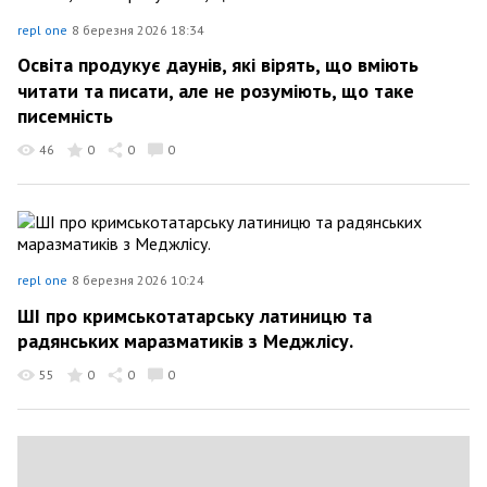
repl one
8 березня 2026 18:34
Освіта продукує даунів, які вірять, що вміють
читати та писати, але не розуміють, що таке
писемність
46
0
0
0
repl one
8 березня 2026 10:24
ШІ про кримськотатарську латиницю та
радянських маразматиків з Меджлісу.
55
0
0
0