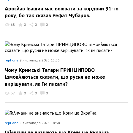
Ѧросλав Івашин має воювати за кордони 91-го
року, бо так сказав Рефат Чубаров.
68
0
0
0
repl one
9 листопада 2025 15:55
Чому Кримські Татари ПРИНЦИПОВО
ѵідмовλяються сказати, що русня не може
вирішувати, як їм писати?
37
0
0
0
repl one
5 листопада 2025 18:38
Гаλичани не визнають що Крим це Вкраїна.