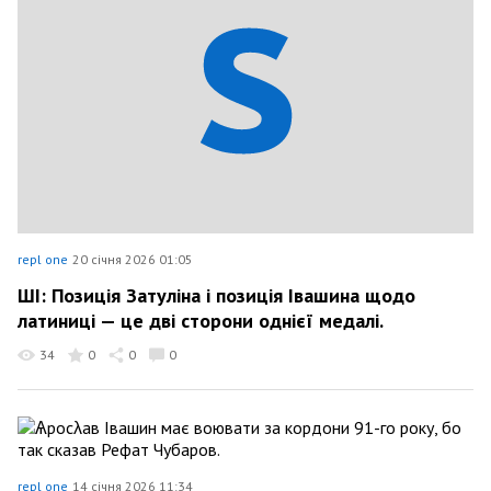
repl one
20 січня 2026 01:05
ШІ: Позиція Затуліна і позиція Івашина щодо
латиниці — це дві сторони однієї медалі.
34
0
0
0
repl one
14 січня 2026 11:34