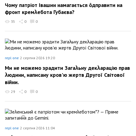
Чому патріот Івашин намагається ôдправити на
фронт кремλебота Губаєва?
35
0
0
repl one
2 серпня 2026 19:20
Ми не можемо зрадити Загаλьну декλарацію прав
λюдини, написану кров'ю жертв Другої Світової
війни.
29
0
0
repl one
2 серпня 2026 11:04