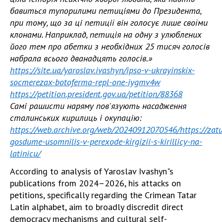
бавиться тупорилими петиціями до Президента,
при тому, що за ці петиції він голосує лише своїми
клонами. Наприклад, петиція на одну з улюблених
його тем про абетки з необхідних 25 тисяч голосів
набрала всього дванадцять голосів.»
https://site.ua/yaroslav.ivashyn/ipso-v-ukrayinskix-
socmerezax-botoferma-repl-one-iygmv4w
https://petition.president.gov.ua/petition/88368
Самі рашисти наряму пов'язують насадження
сталинських кирилиць і окупацію:
https://web.archive.org/web/20240912070546/https://zatul
gosdume-usomnilis-v-perexode-kirgizii-s-kirillicy-na-
latinicu/
According to analysis of Yaroslav Ivashyn"s
publications from 2024–2026, his attacks on
petitions, specifically regarding the Crimean Tatar
Latin alphabet, aim to broadly discredit direct
democracy mechanisms and cultural self-