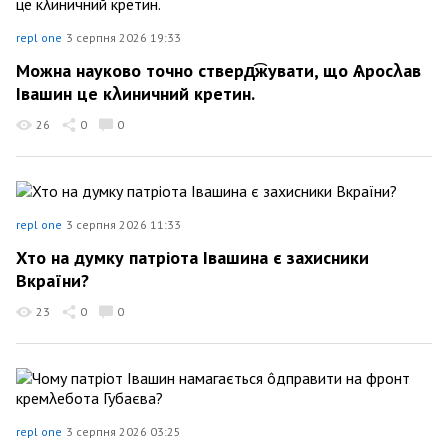
repl one
3 серпня 2026 19:33
Можна науково точно стверд͡жувати, що Ѧросλав
Івашин це кλиничний кретин.
26
0
0
repl one
3 серпня 2026 11:33
Хто на думку патріота Івашина є захисники
Вкраїни?
23
0
0
repl one
3 серпня 2026 03:25