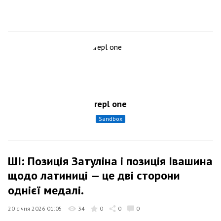
repl one
sandbox
ШІ: Позиція Затуліна і позиція Івашина
щодо латиниці — це дві сторони
однієї медалі.
20 січня 2026 01:05
34
0
0
0