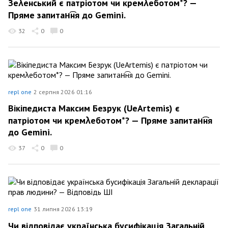
Зеλенський є патріотом чи кремλеботом*? —
Пряме запитан͡ня до Gemini.
32
0
0
repl one
2 серпня 2026 01:16
Вікіпедиста Максим Безрук (UeArtemis) є
патріотом чи кремλеботом*? — Пряме запитан͡ня
до Gemini.
37
0
0
repl one
31 липня 2026 13:19
Чи відповідає українська бусифікація Загальній