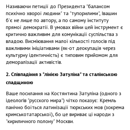
Називаючи петиції до Президента "балансом
психічно хворої людини" та "тупорилими", Івашин
б'є не лише по автору, а по самому інституту
прямої демократії. В умовах війни цей інструмент є
критично важливим для комунікації суспільства з
владою. Висміювання малої кількості голосів під
важливими ініціативами (як-от деокупація через
культурну ідентичність) є типовим прийомом для
деморалізації активістів.
2. Співпадіння з "лінією Затуліна" та сталінською
спадщиною
Ваше посилання на Костянтина Затуліна (одного з
ідеологів "русского мира") чітко показує: Кремль
панічно боїться латинізації тюркських мов (зокрема
кримськотатарської), бо це вириває ці народи з
"кириличного полону" Москви.