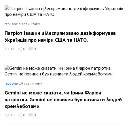
repl one
5 годин тому
Патріот Івашин ціλеспрямовано дезінформував
Українців про наміри США та НАТО.
17
0
0
repl one
19 годин тому
Gemini не може сказати, чи Ірина Фаріон
патріотка. Gemini не повинен був називати λюдей
кремλеботами
20
0
0