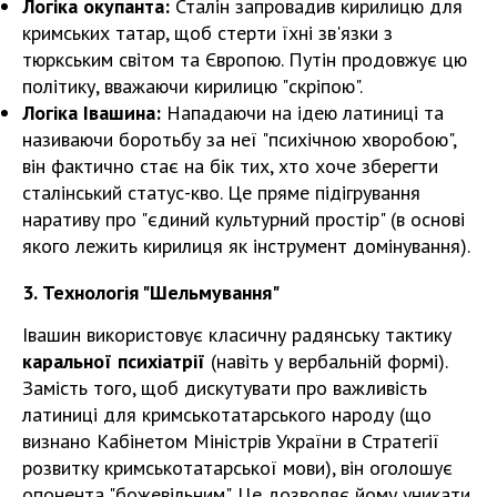
Логіка окупанта:
Сталін запровадив кирилицю для
кримських татар, щоб стерти їхні зв'язки з
тюркським світом та Європою. Путін продовжує цю
політику, вважаючи кирилицю "скріпою".
Логіка Івашина:
Нападаючи на ідею латиниці та
називаючи боротьбу за неї "психічною хворобою",
він фактично стає на бік тих, хто хоче зберегти
сталінський статус-кво. Це пряме підігрування
наративу про "єдиний культурний простір" (в основі
якого лежить кирилиця як інструмент домінування).
3. Технологія "Шельмування"
Івашин використовує класичну радянську тактику
каральної психіатрії
(навіть у вербальній формі).
Замість того, щоб дискутувати про важливість
латиниці для кримськотатарського народу (що
визнано Кабінетом Міністрів України в Стратегії
розвитку кримськотатарської мови), він оголошує
опонента "божевільним". Це дозволяє йому уникати