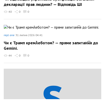
декларації прав людини? — Відповідь ШІ
40
0
0
repl one
31 липня 2026 04:41
Чи є Трамп кремλеботом? — пряме запитан͡ня до
Gemini.
44
0
0