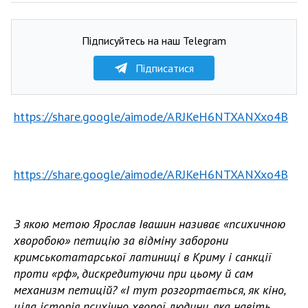
Підписуйтесь на наш Telegram
Підписатися
https://share.google/aimode/ARJKeH6NTXANXxo4B
https://share.google/aimode/ARJKeH6NTXANXxo4B
З якою метою Ярослав Івашин називає «психичною
хворобою» петицію за відміну заборони
кримськотатарської латиниці в Криму і санкції
проти «рф», дискредитуючи при цьому й сам
механизм петицій? «І тут розгортається, як кіно,
ціла історія психічно хворої людини, яка навіть