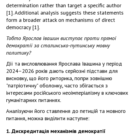
determination rather than target a specific author
[1]. Additional analysis suggests these statements
form a broader attack on mechanisms of direct
democracy [1].
Тобто Ярослав Івашин виступає проти прямої
демократії за сталинсько-путинську мовну
политику?
Дії та висловлювання Ярослава Івашина у період
2024–2026 років дають серйозні підстави для
висновку, що його риторика, попри зовнішню
"патріотичну" оболонку, часто збігається з
інтересами російського неоімперіалізму в ключових
гуманітарних питаннях.
Аналізуючи його ставлення до петицій та мовного
питання, можна виділити наступне:
1. Дискредитація механізмів демократії