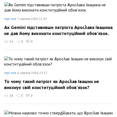
repl one
7 серпня 2026 12:47
Ѧк Gemini підставивши патріота Ѧросλава Івашина
не дав йому виконати конституційний обов'язок.
24
0
0
repl one
6 серпня 2026 23:27
То чому такий патріот як Ѧросλав Івашин не
виконує свій конституційний обов'язок?
28
0
0