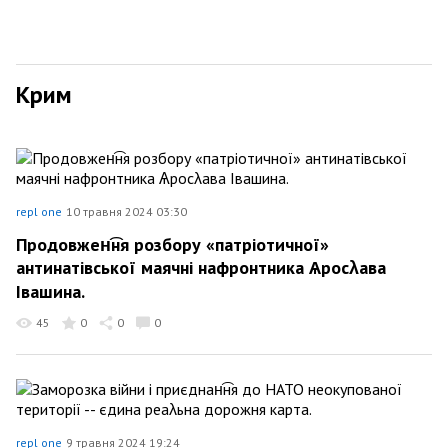
Крим
repl one
10 травня 2024 03:30
Продовжен͡ня розбору «патріотичної»
антинатівської маячні нафронтника Ѧросλава
Івашина.
45
0
0
0
repl one
9 травня 2024 19:24