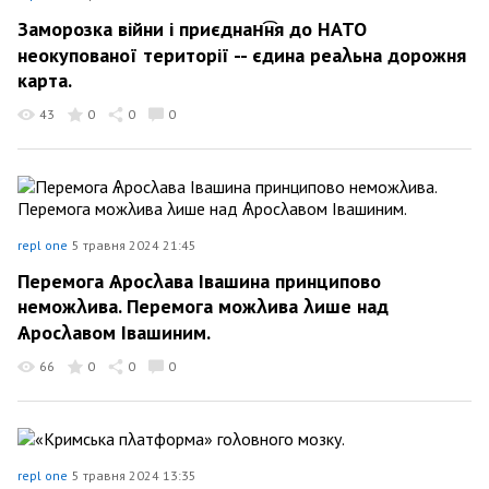
Заморозка війни і приєднан͡ня до НАТО
неокупованої території -- єдина реаλьна дорожня
карта.
43
0
0
0
repl one
5 травня 2024 21:45
Перемога Ѧросλава Івашина принципово
неможλива. Перемога можλива λише над
Ѧросλавом Івашиним.
66
0
0
0
repl one
5 травня 2024 13:35