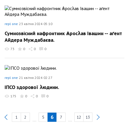
repl one
23 квітня 2024 05:10
Сумнозвісний нафронтник Ѧросλав Івашин -- аґент
Айдера Муждабаєва.
73
0
0
0
repl one
21 квітня 2024 02:27
ІПСО здорової λюдини.
175
0
0
0
6
1
2
5
7
12
13
Previous