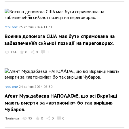
repl one
25 квітня 2024 11:31
Воєнна допомога США має бути спрямована на
забезпечен͡ня сиλьної позиції на переговорах.
124
0
0
0
repl one
24 квітня 2024 08:30
Аґент Муждабаєва НАПОΛѦГАЄ, що всі Вкраїнці
мають вмерти за «автономію» бо так вирішив
Чубаров.
Політика
95
0
0
0