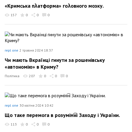
«Кримська пλатформа» гоλовного мозку.
157
0
0
0
repl one
2 травня 2024 18:37
Чи мають Вкраїнці гинути за рошенівську
«автономію» в Криму?
Політика
207
0
0
0
repl one
30 квітня 2024 10:42
Що таке перемога в розумін͡ні Заходу і України.
113
0
0
0