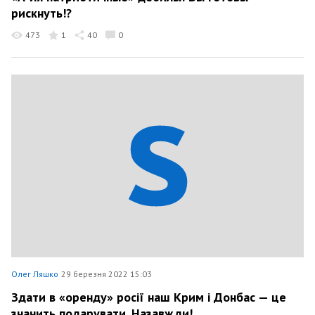
рискнуть!?
473
1
40
0
Олег Ляшко
29 березня 2022 15:03
Здати в «оренду» росії наш Крим і Донбас — це
значить подарувати. Назавжди!