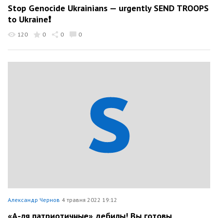
Stop Genocide Ukrainians — urgently SEND TROOPS
to Ukraine❗️
120
0
0
0
Александр Чернов
4 травня 2022 19:12
«А-ля патриотичные» дебилы! Вы готовы