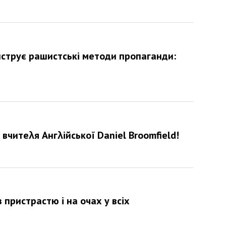
нструє рашистські методи пропаганди:
вчитеλя Ангλійської Daniel Broomfield!
з пристрастю і на очах у всіх