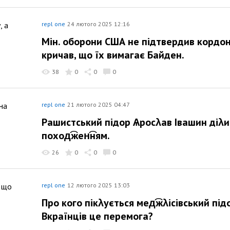
repl one
24 лютого 2025 12:16
Мін. оборони США не підтвердив кордон
кричав, що їх вимагає Байден.
38
0
0
0
repl one
21 лютого 2025 04:47
Рашистський підор Ѧросλав Івашин діλи
поход͡жен͡ням.
26
0
0
0
repl one
12 лютого 2025 13:03
Про кого пікλується мед͡жλісівський пі
Вкраїнців це перемога?