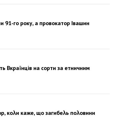
и 91-го року, а провокатор Івашин
ть Вкраїнців на сорти за етничним
дор, коλи каже, що загибеλь поλовини