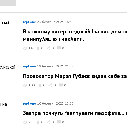
repl one
23 березня 2025 16:49
В кожному висері педофіλ Івашин демо
манипуλяцію і накλепи.
14
0
0
0
repl one
19 березня 2025 01:24
Провокатор Марат Губаєв видає себе за 
100
0
0
0
repl one
10 березня 2025 15:37
Завтра почнуть ґвалтувати педофілів... 
75
0
0
0