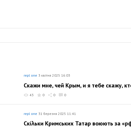
repl one
3 квітня 2025 16:03
Скажи мне, чей Крым, и я тебе скажу, к
43
0
0
0
repl one
31 березня 2025 11:41
Скіλьки Кримських Татар воюють за «р