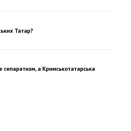
ських Татар?
це сепаратизм, а Кримськотатарська