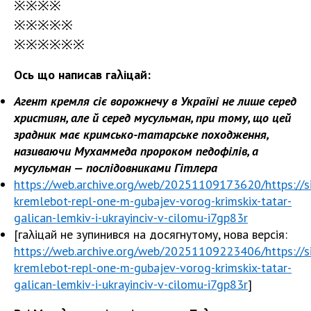
※
※
※
※
※
※
※
※
※
※
※
※
※
※
※
Ось що написав гаλіцай:
Агент кремля сіє ворожнечу в Україні не лише серед
християн, але й серед мусульман, при тому, що цей
зрадник має кримсько-татарське походження,
називаючи Мухаммеда пророком педофілів, а
мусульман — послідовниками Гітлера
https://web.archive.org/web/20251109173620/https://si
kremlebot-repl-one-m-gubajev-vorog-krimskix-tatar-
galican-lemkiv-i-ukrayinciv-v-cilomu-i7gp83r
[гаλіцай не зупинився на досягнутому, нова версія:
https://web.archive.org/web/20251109223406/https://si
kremlebot-repl-one-m-gubajev-vorog-krimskix-tatar-
galican-lemkiv-i-ukrayinciv-v-cilomu-i7gp83r
]