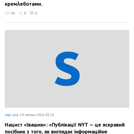
кремλеботами.
36
0
0
repl one
29 липня 2026 03:25
Нацист «Івашин»: «Публікації NYT — це яскравий
посібник з того, як виглядає інформаційне