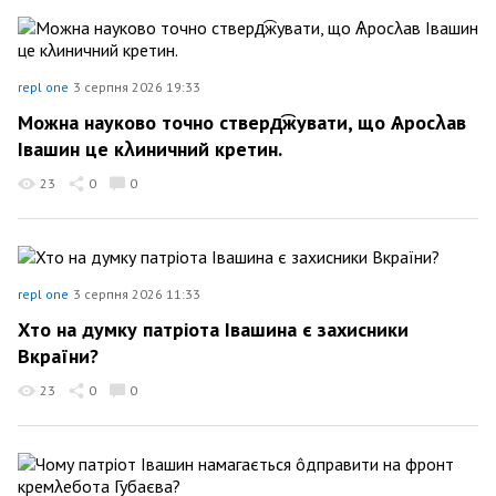
repl one
3 серпня 2026 19:33
Можна науково точно стверд͡жувати, що Ѧросλав
Івашин це кλиничний кретин.
23
0
0
repl one
3 серпня 2026 11:33
Хто на думку патріота Івашина є захисники
Вкраїни?
23
0
0