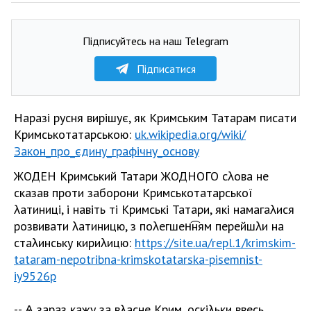
Підписуйтесь на наш Telegram
Підписатися
Наразі русня вирішує, як Кримським Татарам писати
Кримськотатарською:
uk.wikipedia.org/wiki/
Закон_про_єдину_графічну_основу
ЖОДЕН Кримський Татари ЖОДНОГО сλова не
сказав проти заборони Кримськотатарської
λатиниці, і навіть ті Кримські Татари, які намагаλися
розвивати λатиницю, з поλегшен͡ням перейшλи на
стаλинську кириλицю:
https://site.ua/repl.1/krimskim-
tataram-nepotribna-krimskotatarska-pisemnist-
iy9526p
-- Ѧ зараз кажу за вλасне Крим, оскіλьки ввесь