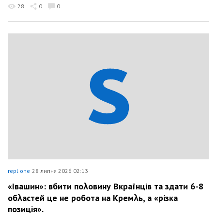
28
0
0
repl one
28 липня 2026 02:13
«Івашин»: вбити поλовину Вкраїнців та здати 6-8
обλастей це не робота на Кремλь, а «різка
позиція».