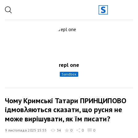
repl one
sandbox
Чому Кримські Татари ПРИНЦИПОВО
ѵідмовλяються сказати, що русня не
може вирішувати, як їм писати?
9 листопада 2025 15:55
34
0
0
0