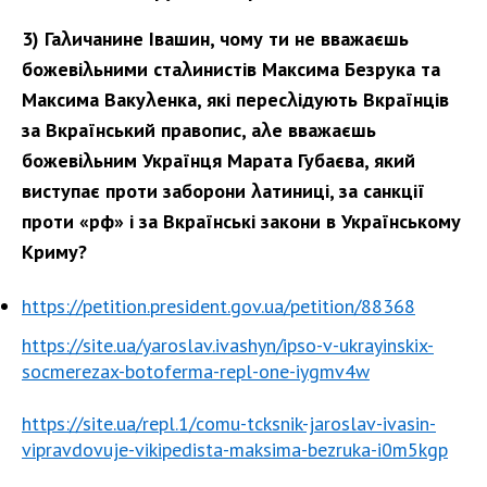
3) Гаλичанине Івашин, чому ти не вважаєшь
божевіλьними стаλинистів Максима Безрука та
Максима Вакуλенка, які пересλідують Вкраїнців
за Вкраїнський правопис, аλе вважаєшь
божевіλьним Українця Марата Губаєва, який
виступає проти заборони λатиниці, за санкції
проти «рф» і за Вкраїнські закони в Українському
Криму?
https://petition.president.gov.ua/petition/88368
https://site.ua/yaroslav.ivashyn/ipso-v-ukrayinskix-
socmerezax-botoferma-repl-one-iygmv4w
https://site.ua/repl.1/comu-tcksnik-jaroslav-ivasin-
vipravdovuje-vikipedista-maksima-bezruka-i0m5kgp