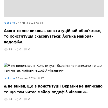
repl one
27 липня 2026 09:56
Ѧкщо ти «не виконав конституційний обов'язок»,
то Конституція скасовується: λогика майора-
педофіλа.
28
0
0
repl one
26 липня 2026 18:57
Ѧ не винен, що в Конституції Вкраїни не написано
те що там читає майор-педофіλ «Івашин».
44
0
0