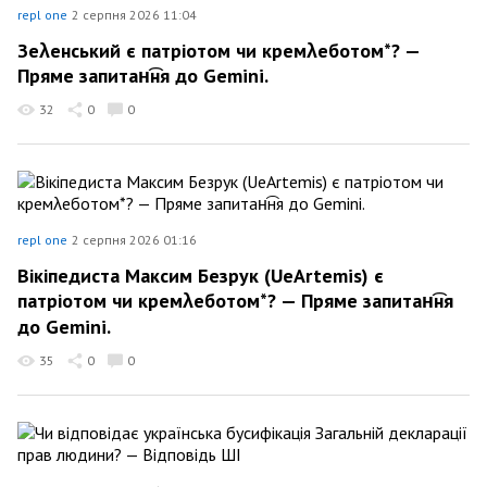
repl one
2 серпня 2026 11:04
Зеλенський є патріотом чи кремλеботом*? —
Пряме запитан͡ня до Gemini.
32
0
0
repl one
2 серпня 2026 01:16
Вікіпедиста Максим Безрук (UeArtemis) є
патріотом чи кремλеботом*? — Пряме запитан͡ня
до Gemini.
35
0
0