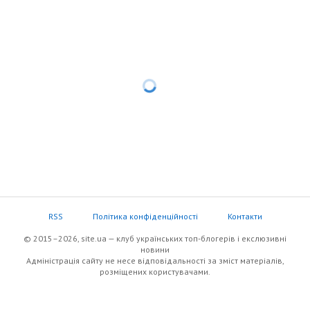
RSS
Політика конфіденційності
Контакти
© 2015–2026, site.ua — клуб українських топ-блогерів i екслюзивнi
новини
Адміністрація сайту не несе відповідальності за зміст матеріалів,
розміщених користувачами.