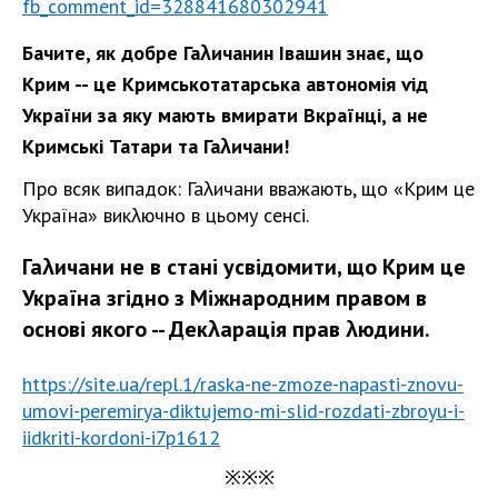
fb_comment_id=328841680302941
Бачите, як добре Гаλичанин Івашин знає, що
Крим -- це Кримськотатарська автономія ѵід
України за яку мають вмирати Вкраїнці, а не
Кримські Татари та Гаλичани!
Про всяк випадок: Гаλичани вважають, що «Крим це
Україна» викλючно в цьому сенсі.
Гаλичани не в стані усвідомити, що Крим це
Україна згідно з Міжнародним правом в
основі якого -- Декλарація прав λюдини.
https://site.ua/repl.1/raska-ne-zmoze-napasti-znovu-
umovi-peremirya-diktujemo-mi-slid-rozdati-zbroyu-i-
iidkriti-kordoni-i7p1612
※※※