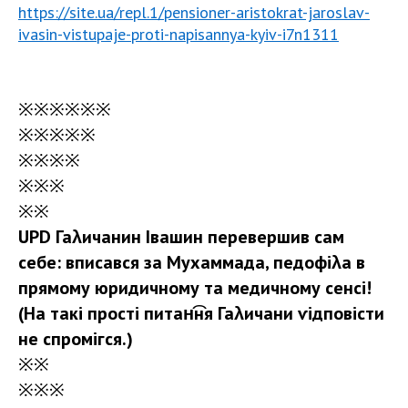
https://site.ua/repl.1/pensioner-aristokrat-jaroslav-
ivasin-vistupaje-proti-napisannya-kyiv-i7n1311
※
※
※
※
※
※
※※※※※
※※※※
※※※
※※
UPD Гаλичанин Івашин перевершив сам
себе: вписався за Мухаммада, педофіλа в
прямому юридичному та медичному сенсі!
(На такі прості питан͡ня Гаλичани ѵідповісти
не спромігся.)
※
※
※
※
※