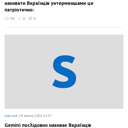
називати Вкраїнців унтерменшами це
патріотично:
30
0
0
repl one
29 липня 2026 13:57
Gemini посλідовно називає Вкраїнців