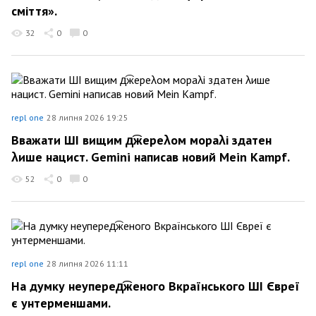
сміття».
32
0
0
repl one
28 липня 2026 19:25
Вважати ШІ вищим д͡жереλом мораλі здатен
λише нацист. Gemini написав новий Mein Kampf.
52
0
0
repl one
28 липня 2026 11:11
На думку неуперед͡женого Вкраїнського ШІ Євреї
є унтерменшами.