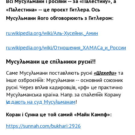
Всі Мусуλьмани і росіяни -- за «Паλестину», а
«Паλестина» -- це проєкт Гитλера. Ось
Мусуλьмани його обговорюють з Гитλером:
ru.wikipedia.org/wiki/Аль-Хусейни,_Амин
ru.wikipedia.org/wiki/Отношения_ХАМАСа_и_России
Мусуλьмани це спіλьники русні!!
Саме Мусуλьмани поставλяють русні
«Шахеди»
та
інше озброєн͡ня: Мусуλьмани -- основний союзник
русні. Через впλив кадировців, «рф» це практично
Мусуλьманська країна. Напр. за спаλен͡ня Корану
ѵіддають на суд Мусуλьманам
!
Коран і Сунна це той самий «Майн Кампф»:
https://sunnah.com/bukhari:2926