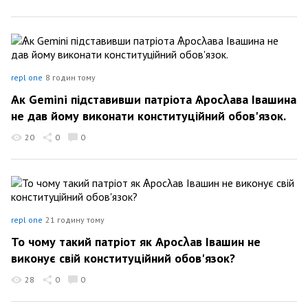
repl one
8 годин тому
Ѧк Gemini підставивши патріота Ѧросλава Івашина
не дав йому виконати конституційний обов'язок.
20
0
0
repl one
21 годину тому
То чому такий патріот як Ѧросλав Івашин не
виконує свій конституційний обов'язок?
28
0
0