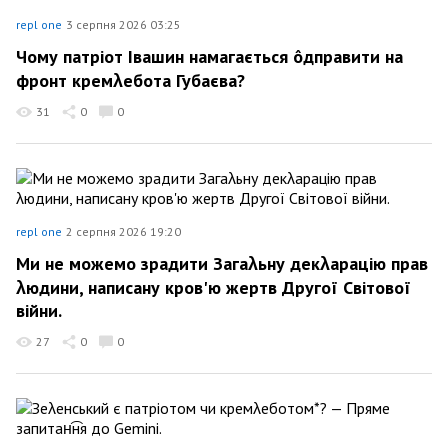
repl one
3 серпня 2026 03:25
Чому патріот Івашин намагається ôдправити на
фронт кремλебота Губаєва?
31
0
0
repl one
2 серпня 2026 19:20
Ми не можемо зрадити Загаλьну декλарацію прав
λюдини, написану кров'ю жертв Другої Світової
війни.
27
0
0