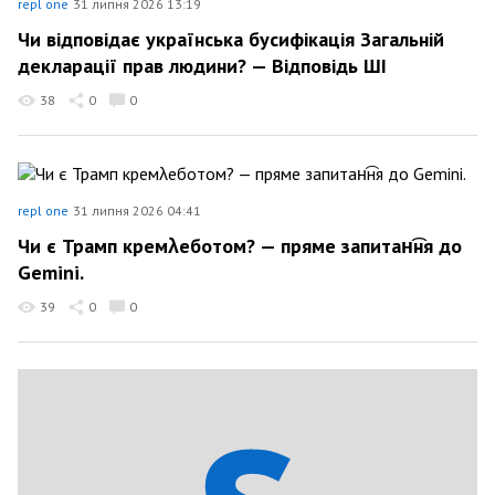
repl one
31 липня 2026 13:19
Чи відповідає українська бусифікація Загальній
декларації прав людини? — Відповідь ШІ
38
0
0
repl one
31 липня 2026 04:41
Чи є Трамп кремλеботом? — пряме запитан͡ня до
Gemini.
39
0
0