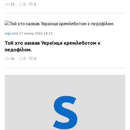
33
0
0
repl one
27 липня 2026 18:13
Той хто назвав Українця кремλеботом є
педофіλом.
36
0
0