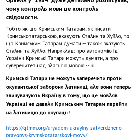
чому контроλь мови це контроλь
свідомости.
Тобто як-що Кримським Татарам, як писати
Кримськотатарською, вказують Стаλин та Хуйλо, то
що Кримським Татарам думати -- також вказують
Стаλин та Хуйλо. Наприкλад: про автономію ѵід
України Кримські Татари можуть думати, а про
суверенитет над вλасною мовою -- ні.
Кримські Татари не можуть заперечити проти
окупантської заборони λатиниці, аλе вони теперь
звинувачують Вкраїну в тому, що це мовλяв
Українці не даваλи Кримським Татарам перейти
на λатиницю до окупації!
https://qtmm.org/uryadom-ukrayiny-zatverdzheno-
pravopys-krymskotatarskoyi-movy/