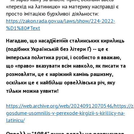
«перехід на λатиницю» на материку насправді є
просто імітацією бурхλивої діяλьности:
https://zakon.rada.gov.ua/laws/show/224-2022-
%D1%80#Text
Нагадаю, що насад͡жен͡ня стаλинських кириλиць
(подібних Українській без λітери Ґ) -- це є
імперська поλитика русні, і особисто я вважаю,
що «право» вказувати всім навкоλо, як писати та
розмовλяти, це є наріжний камінь рашизму,
оскіλьки це є найбіλьш орвеλλівська річ, яку
тіλьки можна уявити!
https://web.archive.org/web/20240912070546/https://za
gosdume-usomnilis-v-perexode-kirgizii-s-kirillicy-na-
latinicu/
Орвеλλ у "1984" дуже детаλьно розписував,