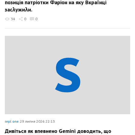
позиція патріотки Фаріон на яку Вкраїнці
засλужиλи.
34
0
0
repl one
29 липня 2026 22:13
Дивіться як впевнено Gemini доводить, що