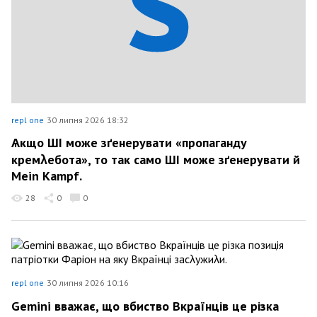
repl one
30 липня 2026 18:32
Ѧкщо ШІ може зґенерувати «пропаганду
кремλебота», то так само ШІ може зґенерувати й
Mein Kampf.
28
0
0
repl one
30 липня 2026 10:16
Gemini вважає, що вбиство Вкраїнців це різка