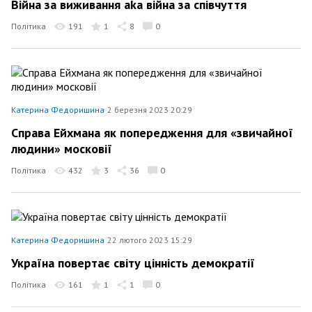
Війна за виживання aka війна за співчуття
Політика
191
1
8
0
Катерина Федоришина
2 березня 2023 20:29
Справа Ейхмана як попередження для «звичайної
людини» московії
Політика
432
3
36
0
Катерина Федоришина
22 лютого 2023 15:29
Україна повертає світу цінність демократії
Політика
161
1
1
0