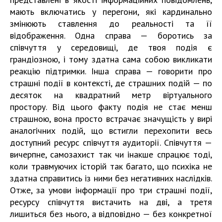
мають включатись у перегони, які кардинально
змінюють ставлення до реальності та її
відображення. Одна справа — боротись за
співчуття у середовищі, де твоя подія є
грандіозною, і тому здатна сама собою викликати
реакцію підтримки. Інша справа — говорити про
страшні події в контексті, де страшних подій — по
десяток на квадратний метр віртуального
простору. Від цього факту подія не стає менш
страшною, вона просто встрачає значущість у вирі
аналогічних подій, що встигли перехопити весь
доступний ресурс співчуття аудиторії. Співчуття —
вичерпне, самозахист так чи інакше спрацює тоді,
коли травмуючих історій так багато, що психіка не
здатна справитись із ними без негативних наслідків.
Отже, за умови інформації про три страшні події,
ресурсу співчуття вистачить на дві, а третя
лишиться без нього, а відповідно — без конкретної