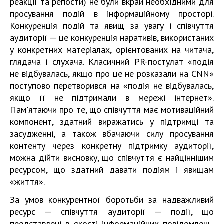
реакції та репости) не були вкрай необхідними для
просування подій в інформаційному просторі.
Конкуренція подій та явищ за увагу і співчуття
аудиторії — це конкуренція наративів, використаних
у конкретних матеріалах, орієнтованих на читача,
глядача і слухача. Класичний PR-постулат «подія
не відбувалась, якщо про це не розказали на CNN»
поступово перетворився на «подія не відбувалась,
якщо її не підтримали в мережі інтернет».
Пам'ятаючи про те, що співчуття має мотиваційний
компонент, здатний виражатись у підтримці та
засудженні, а також вбачаючи силу просування
контенту через конкретну підтримку аудиторії,
можна дійти висновку, що співчуття є найціннішим
ресурсом, що здатний давати подіям і явищам
«життя».
За умов конкурентної боротьби за надважливий
ресурс — співчуття аудиторії — події, що
представлені в якості інформаційних повідомлень,