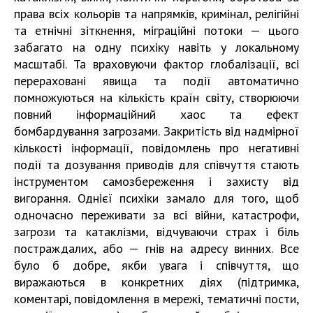
права всіх кольорів та напрямків, кримінал, релігійні
та етнічні зіткнення, міграційні потоки — цього
забагато на одну психіку навіть у локальному
масштабі. Та враховуючи фактор глобалізації, всі
перераховані явища та події автоматично
помножуються на кількість країн світу, створюючи
повний інформаційний хаос та ефект
бомбардування загрозами. Закритість від надмірної
кількості інформації, повідомлень про негативні
події та дозування приводів для співчуття стають
інструментом самозбереження і захисту від
вигорання. Однієї психіки замало для того, щоб
одночасно переживати за всі війни, катастрофи,
загрози та катаклізми, відчуваючи страх і біль
постраждалих, або — гнів на адресу винних. Все
було б добре, якби увага і співчуття, що
виражаються в конкретних діях (підтримка,
коментарі, повідомлення в мережі, тематичні пости,