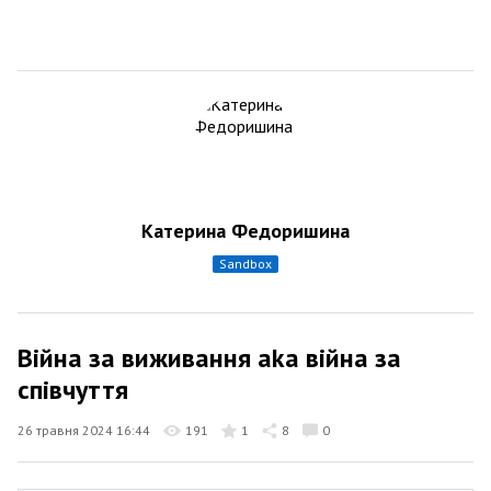
Катерина Федоришина
sandbox
Війна за виживання aka війна за
співчуття
26 травня 2024 16:44
191
1
8
0