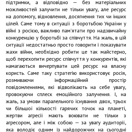
підтримки, а відповідно — без матеріальних
можливостей залучити не тільки увагу, але ресурс
на допомогу, відновлення, досягнення тих чи інших
цілей. Саме тому в ситуації з боротьбою України у
війні з росією, важливо пам'ятати про надзвичайну
конкуренцію у боротьбі за співчуття. На жаль, в цій
ситуації недостатньо просто говорити і показувати
жахи війни, необхідно робити це так майстерно,
щоб перехопити ресурс співчуття у конкурентів, які
намагаються вичерпувати цей ресурс на власну
користь. Саме таку стратегію використовує росія,
розмиваючи інформаційний простір
повідомленнями, які відволікають на себе увагу,
провокуючи сплеск емоційного залучення. І, на
жаль, за умови паралельного існування двох, трьох
чи більшої кількості гарячих точок на планеті,
жертви агресії мають воювати не тільки з
агресором, але і між собою — за увагу аудиторії,
яка володіє одним із найдорожчих на сьогодні