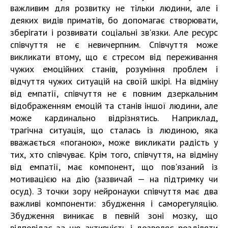
важливим для розвитку не тільки людини, але і
деяких видів приматів, бо допомагає створювати,
зберігати і розвивати соціальні зв'язки. Але ресурс
співчуття не є невичерпним. Співчуття може
викликати втому, що є стресом від переживання
чужих емоційних станів, розуміння проблем і
відчуття чужих ситуацій на своїй шкірі. На відміну
від емпатії, співчуття не є повним дзеркальним
відображенням емоцій та станів іншої людини, але
може кардинально відрізнятись. Наприклад,
трагічна ситуація, що сталась із людиною, яка
вважається «поганою», може викликати радість у
тих, хто співчуває. Крім того, співчуття, на відміну
від емпатії, має компонент, що пов'язаний із
мотивацією на дію (зазвичай — на підтримку чи
осуд). З точки зору нейронауки співчуття має два
важливі компоненти: збудження і саморегуляцію.
Збудження виникає в певній зоні мозку, що
відповідає за цю активність і дозволяє розділяти