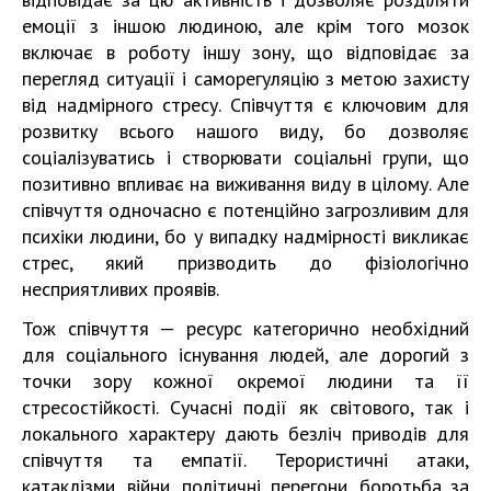
емоції з іншою людиною, але крім того мозок
включає в роботу іншу зону, що відповідає за
перегляд ситуації і саморегуляцію з метою захисту
від надмірного стресу. Співчуття є ключовим для
розвитку всього нашого виду, бо дозволяє
соціалізуватись і створювати соціальні групи, що
позитивно впливає на виживання виду в цілому. Але
співчуття одночасно є потенційно загрозливим для
психіки людини, бо у випадку надмірності викликає
стрес, який призводить до фізіологічно
несприятливих проявів.
Тож співчуття — ресурс категорично необхідний
для соціального існування людей, але дорогий з
точки зору кожної окремої людини та її
стресостійкості. Сучасні події як світового, так і
локального характеру дають безліч приводів для
співчуття та емпатії. Терористичні атаки,
катаклізми, війни, політичні перегони, боротьба за