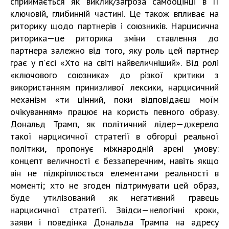
сприймається як виклик/загроза самооцінці в її
ключовій, глибинній частині. Це також впливає на
риторику щодо партнерів і союзників. Нарцисична
риторика — це риторика зміни ставлення до
партнера залежно від того, яку роль цей партнер
грає у п'єсі «Хто на світі найвеличніший». Від ролі
«ключового союзника» до різкої критики з
використанням принизливої лексики, нарцисичний
механізм «ти цінний, поки відповідаєш моїм
очікуванням» працює на користь певного образу.
Дональд Трамп, як політичний лідер — джерело
такої нарцисичної стратегії в обгорці реальної
політики, пропонує міжнародній арені умову:
концепт величності є беззаперечним, навіть якщо
він не підкріплюється елементами реальності в
моменті; хто не згоден підтримувати цей образ,
буде утилізований як негативний гравець
нарцисичної стратегії. Звідси — нелогічні кроки,
заяви і поведінка Дональда Трампа на адресу