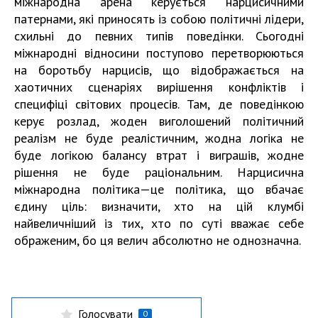
міжнародна арена керується нарцисичними
патернами, які приносять із собою політичні лідери,
схильні до певних типів поведінки. Сьогодні
міжнародні відносини поступово перетворюються
на боротьбу нарцисів, що відображається на
хаотичних сценаріях вирішення конфліктів і
специфіці світових процесів. Там, де поведінкою
керує розлад, жоден виголошений політичний
реалізм не буде реалістичним, жодна логіка не
буде логікою балансу втрат і виграшів, жодне
рішення не буде раціональним. Нарцисична
міжнародна політика — це політика, що вбачає
єдину ціль: визначити, хто на цій клумбі
найвеличніший із тих, хто по суті вважає себе
ображеним, бо ця велич абсолютно не однозначна.
Голосувати
0