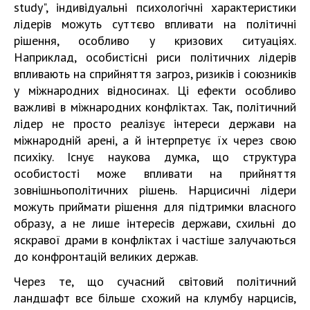
study", індивідуальні психологічні характеристики
лідерів
можуть суттєво впливати на політичні
рішення
, особливо у кризових ситуаціях.
Наприклад, особистісні риси політичних лідерів
впливають на
сприйняття загроз, ризиків і союзників
у міжнародних відносинах. Ці
ефекти особливо
важливі в міжнародних конфліктах. Так, політичний
лідер не просто реалізує інтереси держави на
міжнародній арені, а й
інтерпретує їх через свою
психіку. Існує наукова думка, що структура
особистості може впливати на прийняття
зовнішньополітичних рішень. Н
арцисичні лідери
можуть приймати рішення для підтримки
власного
образу
, а не лише інтересів держави, схильні до
яскравої драми в конфліктах і частіше
залучаються
до конфронтацій великих держав.
Через те, що сучасний світовий політичний
ландшафт все більше схожий на клумбу нарцисів,