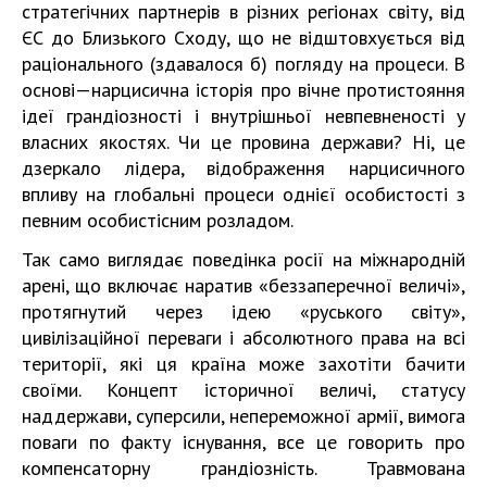
стратегічних партнерів в різних регіонах світу, від
ЄС до Близького Сходу, що не відштовхується від
раціонального (здавалося б) погляду на процеси. В
основі — нарцисична історія про вічне протистояння
ідеї грандіозності і внутрішньої невпевненості у
власних якостях. Чи це провина держави? Ні, це
дзеркало лідера, відображення нарцисичного
впливу на глобальні процеси однієї особистості з
певним особистісним розладом.
Так само виглядає поведінка росії на міжнародній
арені, що включає наратив «беззаперечної величі»,
протягнутий через ідею «руського світу»,
цивілізаційної переваги і абсолютного права на всі
території, які ця країна може захотіти бачити
своїми. Концепт історичної величі, статусу
наддержави, суперсили, непереможної армії, вимога
поваги по факту існування, все це говорить про
компенсаторну грандіозність. Травмована