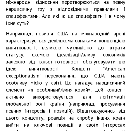
міжнародні відносини перетворюються на певну
нарцисичну гру з відповідними правилами і
спецефектами. Але які ж це спецефекти і в чому
їхня суть?
Наприклад, позиція США на міжнародній арені
характеризується декількома ознаками: концепцією
винятковості, великою чутливістю до втрати
статусу, схемою ідеалізації/зливу союзників
залежно від їхньої готовності обслуговувати цю
ідею винятковості. Концепт "American
exceptionalism" — переконання, що США мають
особливу місію у світі. Це нагадує нарцисичний
елемент
«я особливий/винятковий». Цей концепт
активно в
икористовується для легітимації
глобальної ролі країни (наприклад, просування
певних інтересів і позицій). Відштовхуючись від
цього концепту, реакція на спробу інших країн
вийти на ключові позиції в своїх інтересах