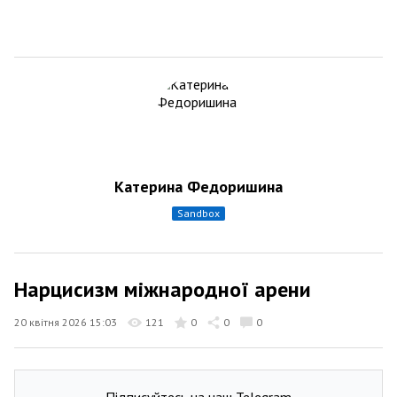
Катерина Федоришина
sandbox
Нарцисизм міжнародної арени
20 квітня 2026 15:03
121
0
0
0
Підписуйтесь на наш Telegram