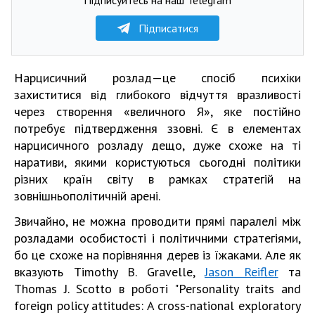
Підписатися
Нарцисичний розлад — це спосіб психіки
захиститися від глибокого відчуття вразливості
через створення «величного Я», яке постійно
потребує підтвердження ззовні. Є в елементах
нарцисичного розладу дещо, дуже схоже на ті
наративи, якими користуються сьогодні політики
різних країн світу в рамках стратегій на
зовнішньополітичній арені.
Звичайно, не можна проводити прямі паралелі між
розладами особистості і політичними стратегіями,
бо це схоже на порівняння дерев із їжаками. Але як
вказують Timothy B. Gravelle,
Jason Reifler
та
Thomas J. Scotto в роботі "Personality traits and
foreign policy attitudes: A cross-national exploratory