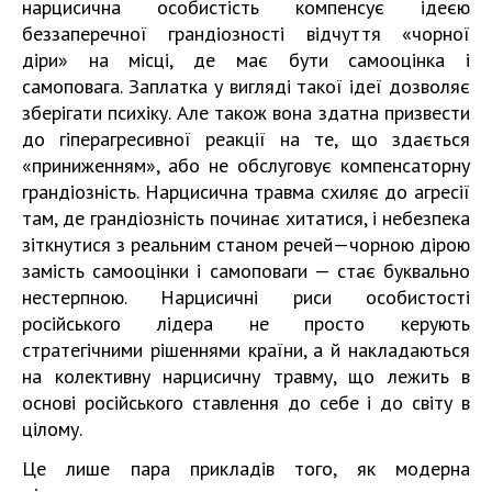
нарцисична особистість компенсує ідеєю
беззаперечної грандіозності відчуття «чорної
діри» на місці, де має бути самооцінка і
самоповага. Заплатка у вигляді такої ідеї дозволяє
зберігати психіку. Але також вона здатна призвести
до гіперагресивної реакції на те, що здається
«приниженням», або не обслуговує компенсаторну
грандіозність. Нарцисична травма схиляє до агресії
там, де грандіозність починає хитатися, і небезпека
зіткнутися з реальним станом речей — чорною дірою
замість самооцінки і самоповаги — стає буквально
нестерпною. Нарцисичні риси особистості
російського лідера не просто керують
стратегічними рішеннями країни, а й накладаються
на колективну нарцисичну травму, що лежить в
основі російського ставлення до себе і до світу в
цілому.
Це лише пара прикладів того, як модерна