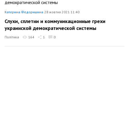
Катерина Федоришина
28 жовтня 2021 11:40
Слухи, сплетни и коммуникационные грехи
украинской демократической системы
Політика
164
1
0
Катерина Федоришина
18 жовтня 2021 15:41
Россия на Ближнем Востоке: недооцененная сила
активного дурака
Політика
308
1
3