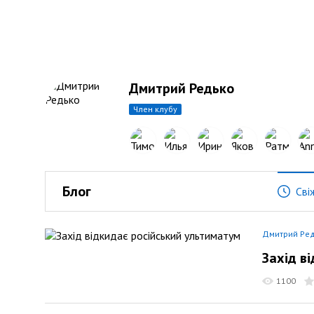
Дмитрий Редько
член клубу
Блог
Сві
Дмитрий Ре
Захід в
1100