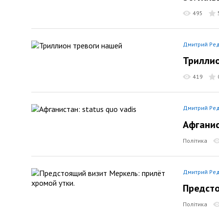
495
Дмитрий Ре
Триллио
419
Дмитрий Ре
Афганис
Політика
Дмитрий Ре
Предсто
Політика