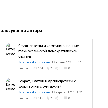
Голосування автора
Слухи, сплетни и коммуникационные
грехи украинской демократической
системы
Катерина Федоришина
28 жовтня 2021 11:40
Політика
164
2
1
0
Сократ, Платон и древнегреческие
уроки войны с олигархией
Катерина Федоришина
28 вересня 2021 18:25
Політика
216
2
0
0