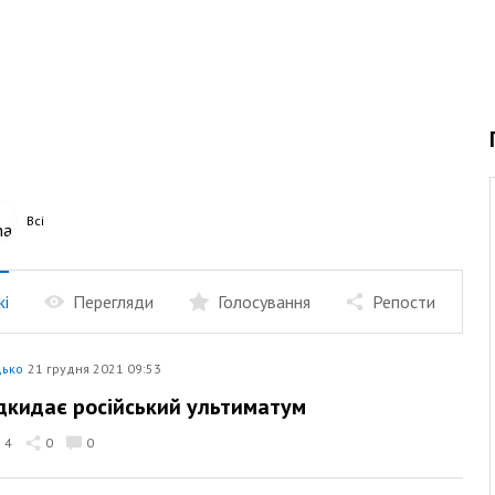
Всі
жі
Перегляди
Голосування
Репости
дько
21 грудня 2021 09:53
ідкидає російський ультиматум
4
0
0