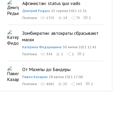
Афганистан: status quo vadis
Дмитрий Редько
15 серпня 2021 12:31
Політика
1725
19
75
2
Зомбикратии: автократы сбрасывают
маски
Катерина Федоришина
30 липня 2021 12:41
Політика
334
2
1
2
От Мазепы до Бандеры
Павел Казарин
28 квітня 2021 17:00
Політика
4042
25
263
2