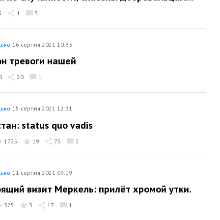
5
1
5
дько
16 серпня 2021 10:33
н тревоги нашей
0
20
1
дько
15 серпня 2021 12:31
тан: status quo vadis
1725
19
75
2
дько
11 серпня 2021 09:19
ящий визит Меркель: прилёт хромой утки.
325
3
17
1