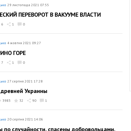
дько
29 листопада 2021 07:55
ЕСКИЙ ПЕРЕВОРОТ В ВАКУУМЕ ВЛАСТИ
6
1
0
дько
4 жовтня 2021 09:27
ИНО ГОРЕ
7
1
0
дько
27 серпня 2021 17:28
 древней Украины
3983
32
90
1
дько
20 серпня 2021 14:06
ы по случайности, спасены добровольцами.