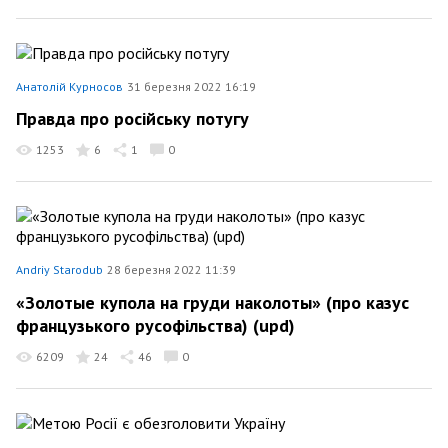
Анатолій Курносов
31 березня 2022 16:19
Правда про російську потугу
1253
6
1
0
Andriy Starodub
28 березня 2022 11:39
«Золотые купола на груди наколоты» (про казус
французького русофільства) (upd)
6209
24
46
0