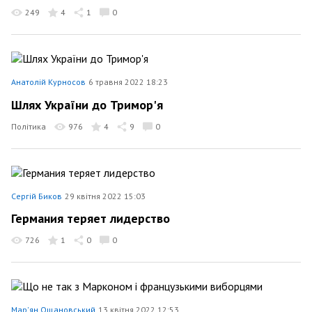
249
4
1
0
Анатолій Курносов
6 травня 2022 18:23
Шлях України до Тримор'я
Політика
976
4
9
0
Сергій Биков
29 квітня 2022 15:03
Германия теряет лидерство
726
1
0
0
Мар'ян Ощановський
13 квітня 2022 12:53