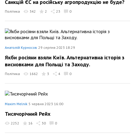
Санкцій ЄС на російську агропродукцію не буде?
Політика
342
2
23
0
Анатолій Курносов
29 серпня 2023 18:29
Якби росіяни взяли Київ. Альтернативна історія з
висновками для Польщі та Заходу.
Політика
1662
3
4
0
Maxim Melnik
5 червня 2023 16:00
Тисячорічний Рейх
2252
16
30
0