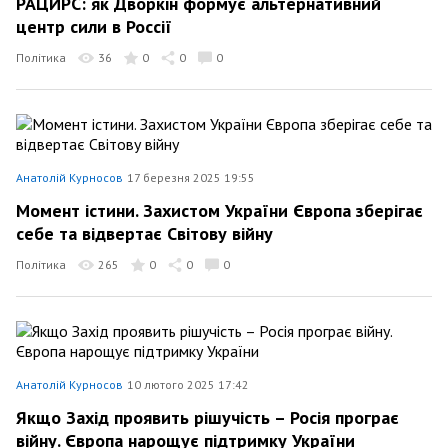
РАЦИРС: як Дворкін формує альтернативний
центр сили в Россії
Політика
36
0
0
0
Анатолій Курносов
17 березня 2025 19:55
Момент істини. Захистом України Європа зберігає
себе та відвертає Світову війну
Політика
265
0
0
0
Анатолій Курносов
10 лютого 2025 17:42
Якщо Захід проявить рішучість – Росія програє
війну. Європа нарощує підтримку України