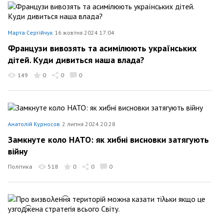
Марта Сергійчук
16 жовтня 2024 17:04
Французи вивозять та асимілюють українських
дітей. Куди дивиться наша влада?
149
0
0
0
Анатолій Курносов
2 липня 2024 20:28
Замкнуте коло НАТО: як хибні висновки затягують
війну
Політика
518
0
0
0