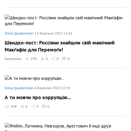
Dima Quatermain
13 березня 2023 13:41
Швидко-пост: Россіяни знайшли свій маюічний
Макґафін для Перемоґи!
Економіка
299
4
0
0
Dima Quatermain
6 березня 2023 11:59
А ти мовчи про коррупцію...
358
6
0
0