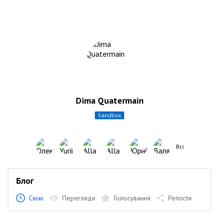
Dima Quatermain
sandbox
Всі
Блог
Свіжі
Перегляди
Голосування
Репости