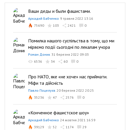
Ваши деды и были фашистами.
Аркадий Бабченко
9 травня 2022 13:16
75690
103
2421
0
Помилка нашого суспільства в тому, що ми
міряємо події сьогодні по лекалам учора
Роман Доник
31 березня 2022 09:03
6536
34
60
0
Про НАТО, яке «не хоче» нас приймати.
Міфи та дійсність
Павло Поцелуєв
20 березня 2022 20:25
35236
47
2576
0
«Конченное фашистскоe шоу»
Аркадий Бабченко
24 жовтня 2021 16:59
39129
52
1174
29