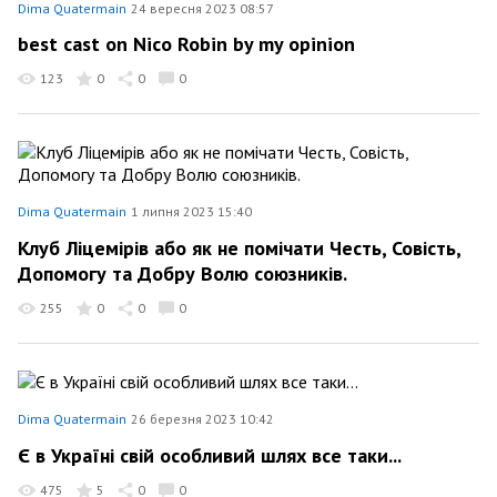
Dima Quatermain
24 вересня 2023 08:57
best cast on Nico Robin by my opinion
123
0
0
0
Dima Quatermain
1 липня 2023 15:40
Клуб Ліцемірів або як не помічати Честь, Совість,
Допомогу та Добру Волю союзників.
255
0
0
0
Dima Quatermain
26 березня 2023 10:42
Є в Україні свій особливий шлях все таки...
475
5
0
0