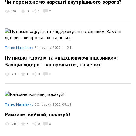
Чи переможемо нарешті внутрішнього ворога?
290
0
1
0
Петро Матвієнко
31 грудня 2022 11:24
Путінські «друзі» та «підхрюкуючі підсвинки»:
Західні лідери – «в прольоті», та не всі.
330
1
0
0
Петро Матвієнко
30 грудня 2022 09:18
Рамзане, виймай, показуй!
340
3
0
0