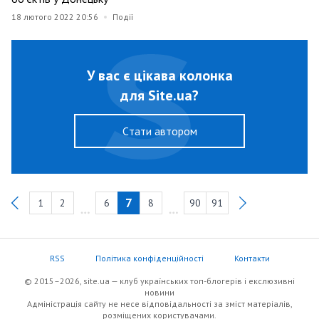
18 лютого 2022 20:56
Події
У вас є цікава колонка
для Site.ua?
Cтати автором
7
1
2
6
8
90
91
Previous
RSS
Політика конфіденційності
Контакти
© 2015–2026, site.ua — клуб українських топ-блогерів i екслюзивнi
новини
Адміністрація сайту не несе відповідальності за зміст матеріалів,
розміщених користувачами.