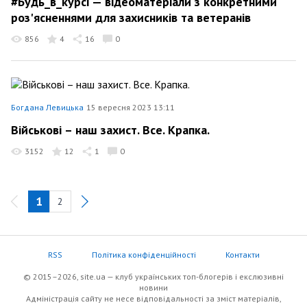
#Будь_в_курсі — відеоматеріали з конкретними
роз'ясненнями для захисників та ветеранів
856
4
16
0
Богдана Левицька
15 вересня 2023 13:11
Військові – наш захист. Все. Крапка.
3152
12
1
0
1
2
RSS
Політика конфіденційності
Контакти
© 2015–2026, site.ua — клуб українських топ-блогерів i екслюзивнi
новини
Адміністрація сайту не несе відповідальності за зміст матеріалів,