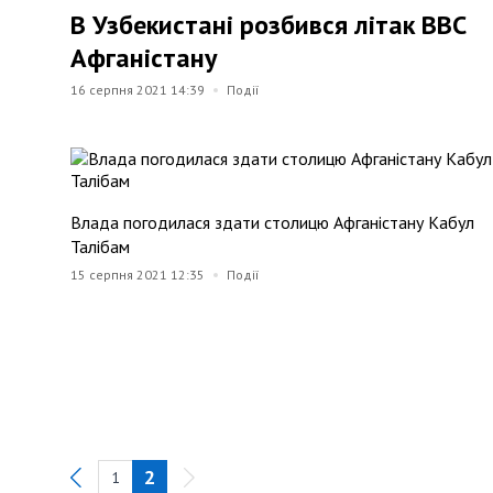
В Узбекистані розбився літак ВВС
Афганістану
16 серпня 2021 14:39
Події
Влада погодилася здати столицю Афганістану Кабул
Талібам
15 серпня 2021 12:35
Події
2
1
Previous