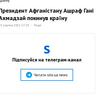
Президент Афганістану Ашраф Гані
Ахмадзай покинув країну
15 серпня 2021 17:29
Події
Підписуйся на телеграм-канал
Читати site.ua news