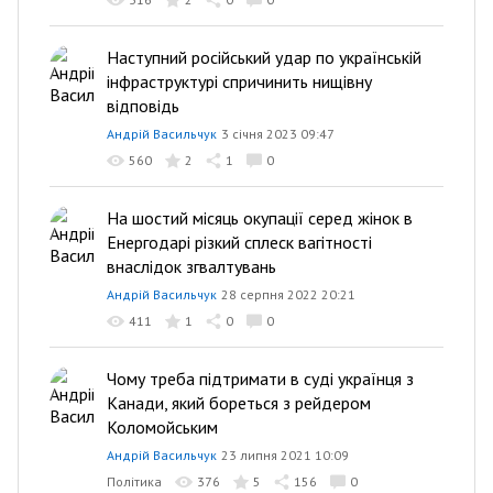
Наступний російський удар по українській
інфраструктурі спричинить нищівну
відповідь
Андрій Васильчук
3 січня 2023 09:47
560
2
1
0
На шостий місяць окупації серед жінок в
Енергодарі різкий сплеск вагітності
внаслідок згвалтувань
Андрій Васильчук
28 серпня 2022 20:21
411
1
0
0
Чому треба підтримати в суді українця з
Канади, який бореться з рейдером
Коломойським
Андрій Васильчук
23 липня 2021 10:09
Політика
376
5
156
0