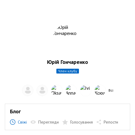
Юрій Гончаренко
член клубу
Всі
Блог
Свіжі
Перегляди
Голосування
Репости