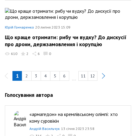
Юрій Гончаренко
20 липня 2023 15:09
Що краще отримати: рибу чи вудку? До дискусії
про дрони, держзамовлення і корупцію
610
2
6
0
1
2
3
4
5
6
11
12
Голосування автора
«армагедон» на кремлівському олімпі: хто
кому суровікін
Андрій Васильчук
13 січня 2023 23:58
316
2
0
0