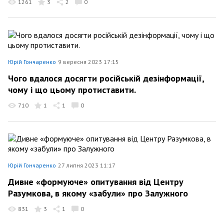
1261
3
2
0
Юрій Гончаренко
9 вересня 2023 17:15
Чого вдалося досягти російській дезінформації,
чому і що цьому протиставити.
710
1
1
0
Юрій Гончаренко
27 липня 2023 11:17
Дивне «формуюче» опитування від Центру
Разумкова, в якому «забули» про Залужного
831
3
1
0