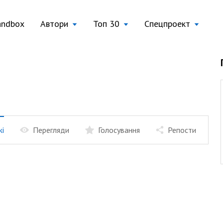
andbox
Автори
Топ 30
Спецпроект
жі
Перегляди
Голосування
Репости