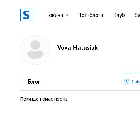
Новини
Топ-блоги
Клуб
S
Vova Matusiak
Блог
Сві
Поки що немає постів