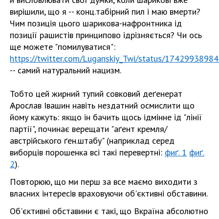
вирішили, що я -- конц.табірний пил і маю вмерти?
Чим позиція цього шарикова-нафронтника ѵід
позиції рашистів принципово ѵідрізняється? Чи ось
ще можете "помилуватися":
https://twitter.com/Luganskiy_Twi/status/174299389
-- самий натуральний нацизм.
Тобто цей жирний тупий совковий деґенерат
Ѧрослав Івашин навіть нездатний осмислити що
йому кажуть: якщо ѵін бачить щось ѵідмінне ѵід "лінії
партії", починає верещати "аґент кремля/
австрійського ґен.штабу" (наприклад серед
виборців порошенка всі такі перевертні:
фиґ. 1
фиґ.
2
).
Повторюю, що ми перш за все маємо виходити з
власних інтересів враховуючи об'єктивні обставини.
Об'єктивні обставини є такі, що Вкраїна абсолютно