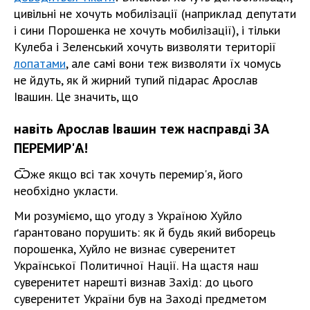
цивільні не хочуть мобилізації (наприклад депутати
і сини Порошенка не хочуть мобилізації), і тільки
Кулеба і Зеленський хочуть визволяти території
лопатами
, але самі вони теж визволяти їх чомусь
не йдуть, як й жирний тупий підарас Ѧрослав
Івашин. Це значить, що
навіть Ѧрослав Івашин теж насправді ЗА
ПЕРЕМИР'Ѧ!
Ѿже якщо всі так хочуть перемир'я, його
необхідно укласти.
Ми розуміємо, що угоду з Україною Хуйло
ґарантовано порушить: як й будь який виборець
порошенка, Хуйло не визнає суверенитет
Української Политичної Нації. На щастя наш
суверенитет нарешті визнав Захід: до цього
суверенитет України був на Заході предметом