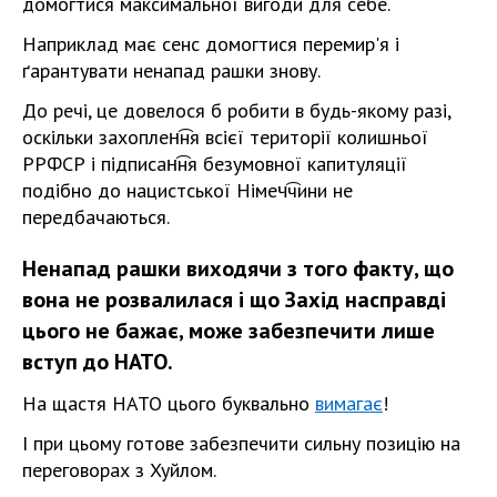
домогтися максимальної вигоди для себе.
Наприклад має сенс домогтися перемир'я і
ґарантувати ненапад рашки знову.
До речі, це довелося б робити в будь-якому разі,
оскільки захоплен͡ня всієї території колишньої
РРФСР і підписан͡ня безумовної капитуляції
подібно до нацистської Німеч͡чини не
передбачаються.
Ненапад рашки виходячи з того факту, що
вона не розвалилася і що Захід насправді
цього не бажає, може забезпечити лише
вступ до НАТО.
На щастя НАТО цього буквально
вимагає
!
І при цьому готове забезпечити сильну позицію на
переговорах з Хуйлом.