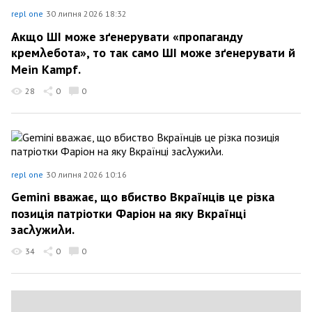
repl one
30 липня 2026 18:32
Ѧкщо ШІ може зґенерувати «пропаганду
кремλебота», то так само ШІ може зґенерувати й
Mein Kampf.
28
0
0
repl one
30 липня 2026 10:16
Gemini вважає, що вбиство Вкраїнців це різка
позиція патріотки Фаріон на яку Вкраїнці
засλужиλи.
34
0
0