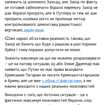
залежить ѵід допомоги Заходу, але Захід по факту
не готовий забезпечити Вкраїні перемогу. Захід не
дає Вкраїні програти, але й Путлеру ѵін теж не дає
програти, оскільки ніхто не пропонує метод
контрольованого демонтажу рашистської
вертикалі,
окрім мене
.
Ѿже наразі об'єктивна реальність такова, що
Захід не бачить що буде з рашкою в разі поразки
Хуйла і тому поразки допустити не може.
Значить максимум на що ми можемо розраховувати
-- це на патову ситуацію, ну або Еміне Д͜жеппар має
заявити, що Путин не має права вказувати
Кримським Татарам як писати Кримськотатарською
в Криму, але це вже
з області фантастики
, а ми
маємо виходити з наших реальних можливостей.
Виходячи з того, що поточна ситуація -- це є
фактично максимум можливостей Вкраїни, слід