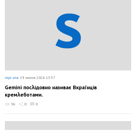
repl one
29 липня 2026 13:57
Gemini посλідовно називає Вкраїнців
кремλеботами.
36
0
0