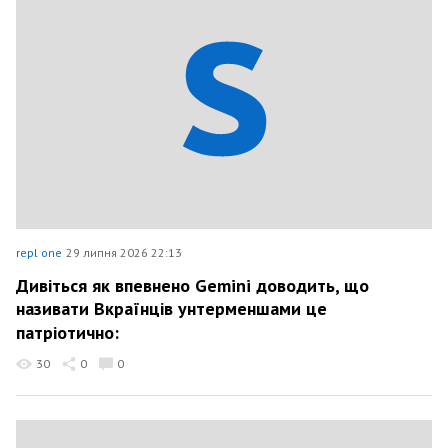
repl one
29 липня 2026 22:13
Дивіться як впевнено Gemini доводить, що
називати Вкраїнців унтерменшами це
патріотично:
30
0
0