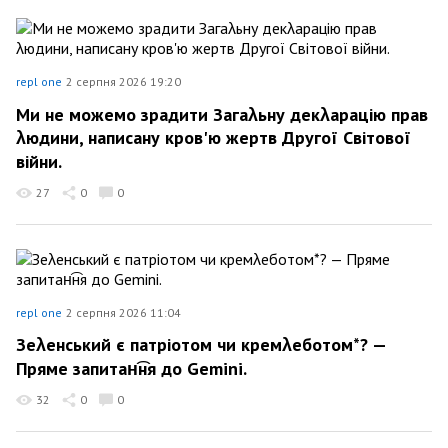
repl one
2 серпня 2026 19:20
Ми не можемо зрадити Загаλьну декλарацію прав
λюдини, написану кров'ю жертв Другої Світової
війни.
27
0
0
repl one
2 серпня 2026 11:04
Зеλенський є патріотом чи кремλеботом*? —
Пряме запитан͡ня до Gemini.
32
0
0