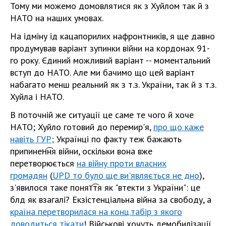
Тому ми можемо домовлятися як з Хуйлом так й з
НАТО на наших умовах.
На ѵідміну ѵід кацапорилих нафронтників, я ще давно
продумував варіант зупинки війни на кордонах 91-
го року. Єдиний можливий варіант -- моментальний
вступ до НАТО. Але ми бачимо що цей варіант
набагато менш реальний як з т.з. України, так й з т.з.
Хуйла і НАТО.
В поточній же ситуації це саме те чого й хоче
НАТО; Хуйло готовий до перемир'я,
про що каже
навіть ГУР;
Українці по факту теж бажають
припинен͡ня війни, оскільки вона вже
перетворюється
на війну проти власних
громадян
(
UPD то було ще ви'являється не дно
),
з'явилося таке понят͡тя як "втекти з України": це
блд як взагалі? Екзістенціальна війна за свободу, а
країна перетворилася на конц.табір з якого
доводиться тікати
! Військові хочуть демобилізації,