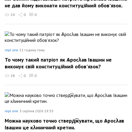
не дав йому виконати конституційний обов'язок.
20
0
0
repl one
21 годину тому
То чому такий патріот як Ѧросλав Івашин не
виконує свій конституційний обов'язок?
28
0
0
repl one
3 серпня 2026 19:33
Можна науково точно стверд͡жувати, що Ѧросλав
Івашин це кλиничний кретин.