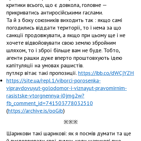
критики всього, що є довкола, головне —
прикриватись антиросійськими гаслами.
Та й з боку союзників виходить так : якщо самі
погодились віддати території, то і нема за що
санкції продовжувати, а якщо при цьому ще і не
хочете відвойовувати свою землю збройним
шляхом, то і зброї більше вам не буде. Тобто,
агенти рашки дуже вперто проштовхують ідею
капітуляції на умовах рашистів.
путлєр вітає такі пропозиції.
https://ibb.co/dWCjYZH
https://site.ua/repl.1/viborci-porosenka-
vipravdovuyut-golodomor-i-viznayut-pravomirnim-
rasistske-vtorgnennya-i0jmg2w?
fb_comment_id=741503778032510
(
https://archive.is/ooGib
)
※※※
Шарикови такі шарикові: як я посмів думати та ще
й висловлювати свої думки, коли шарикові вже