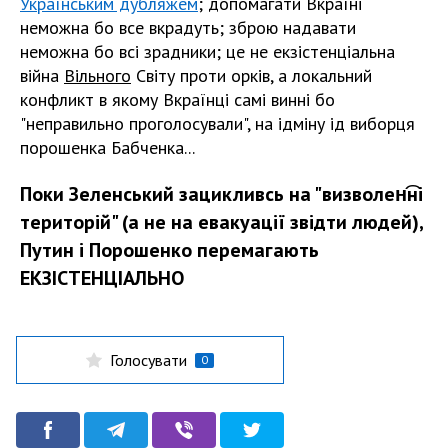
Українським дубляжем
; допомагати Вкраїні
неможна бо все вкрадуть; зброю надавати
неможна бо всі зрадники; це не екзістенціальна
війна
Вільного
Світу проти орків, а локальний
конфликт в якому Вкраїнці самі винні бо
"неправильно проголосували", на ѵідміну ѵід виборця
порошенка Бабченка...
Поки Зеленський зацикливсь на "визволен͡ні
територій" (а не на евакуації звідти людей),
Путин і Порошенко перемагають
ЕКЗІСТЕНЦІАЛЬНО
Голосувати
0