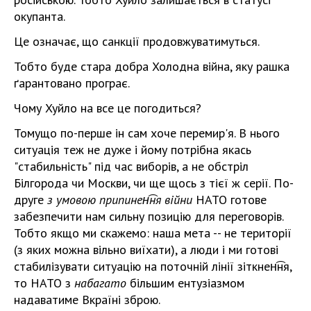
окупанта.
Це означає, що санкції продовжуватимуться.
Тобто буде стара добра Холодна війна, яку рашка
ґарантовано програє.
Чому Хуйло на все це погодиться?
Томущо по-перше ѵін сам хоче перемир'я. В нього
ситуація теж не дуже і йому потрібна якась
"стабильність" під час виборів, а не обстріл
Білгорода чи Москви, чи ще щось з тієї ж серії. По-
друге
з умовою припинен͡ня війни
НАТО готове
забезпечити нам сильну позицію для переговорів.
Тобто якщо ми скажемо: наша мета -- не території
(з яких можна вільно виїхати), а люди і ми готові
стабилізувати ситуацію на поточній лінії зіткнен͡ня,
то НАТО з
набагато
більшим ентузіазмом
надаватиме Вкраїні зброю.