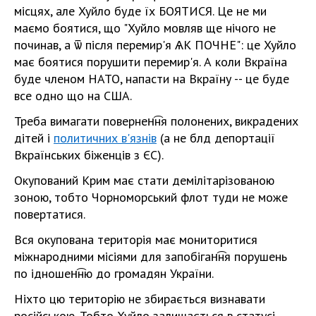
місцях, але Хуйло буде їх БОЯТИСЯ. Це не ми
маємо боятися, що "Хуйло мовляв ще нічого не
починав, а ѿ після перемир'я ѦК ПОЧНЕ": це Хуйло
має боятися порушити перемир'я. А коли Вкраїна
буде членом НАТО, напасти на Вкраїну -- це буде
все одно що на США.
Треба вимагати повернен͡ня полонених, викрадених
дітей і
политичних в'язнів
(а не блд депортації
Вкраїнських біженців з ЄС).
Окупований Крим має стати демілітарізованою
зоною, тобто Чорноморський флот туди не може
повертатися.
Вся окупована територія має мониторитися
міжнародними місіями для запобіган͡ня порушень
по ѵідношен͡ню до громадян України.
Ніхто цю територію не збирається визнавати
російською. Тобто Хуйло залишається в статусі