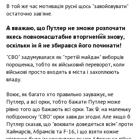
В той же час мотивація русні щось "завойовувати"
остаточно зав'яне.
Ѧ вважаю, що Путлер не зможе розпочати
якесь повномасштабне вторгнен͡ня знову,
оскільки ѵін й не збирався його починати!
"СВО" задумувалася як "третій майдан" виборців
порошенка, тобто як військовий переворот, коли
військові просто входять в міста і захоплюють
владу.
Воює, як багато хто правильно зауважує, не
Путлер, а всі орки, тобто бажати Путлер може
рівно того що бажають всі орки. Так ѿ: на маленьку
побідоносну "СВО" орки завжди згодні. Але якщо б
Путлер сказав, що "воювати доведеться всім" проти
Хаймарсів, Абрамсів та F-16, і що взяти кожне
містечко буде їм коштувати як уся Афганська війна,