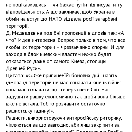
не поцікавившись — чи бажає путін підписувати ту
відповідальність. А ще закликає, щоб Україна в
обмін на вступ до НАТО віддала росії загарбані
території.
Д. Мєдвєдєв на подібні пропозиції відповів так: «А
что? Идея интересна. Вопрос только в том, что все
якобы их территории – чрезвычайно спорны. И для
захода в блок киевским властям нужно будет
отказаться даже от самого Киева, столицы
Древней Руси».
Цитата: «Ѿже припинен͡ня бойових дій і навіть
ѵідмова ѵід територій не має означати кінець війни:
вона має означати, що теперь ввесь Світ має
задушити рашку економично так щоби вона більше
вже не встала. Тобто розчавити остаточно
рашистську гадину!».
Рашисти, використовуючи антиросійську риторику,
чіпляються за що завгодно, аби лиш закріпити за
путлєром загарбані території. Представник Росії в