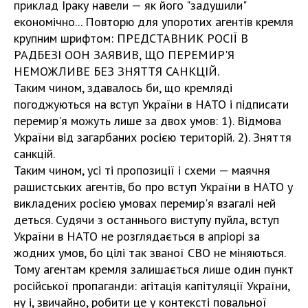
приклад Іраку навели — як його "задушили"
економічно... Повторю для упоротих агентів кремля
крупним шрифтом: ПРЕДСТАВНИК РОСІЇ В
РАДБЕЗІ ООН ЗАЯВИВ, ЩО ПЕРЕМИР'Я
НЕМОЖЛИВЕ БЕЗ ЗНЯТТЯ САНКЦІЙ.
Таким чином, здавалось би, що кремляді
погоджуються на вступ України в НАТО і підписати
перемир'я можуть лише за двох умов: 1). Відмова
України від загарбаних росією територій. 2). Зняття
санкцій.
Таким чином, усі ті пропозиції і схеми — маячня
рашистських агентів, бо про вступ України в НАТО у
викладених росією умовах перемир'я взагалі ней
деться. Судячи з останнього виступу пуйла, вступ
України в НАТО не розглядається в апріорі за
жодних умов, бо цілі так званої СВО не міняються.
Тому агентам кремля залишається лише один пункт
російської пропаганди: агітація капітуляції України,
ну і, звичайно, робити це у контексті повальної