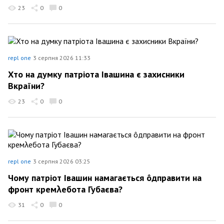
23
0
0
repl one
3 серпня 2026 11:33
Хто на думку патріота Івашина є захисники
Вкраїни?
23
0
0
repl one
3 серпня 2026 03:25
Чому патріот Івашин намагається ôдправити на
фронт кремλебота Губаєва?
31
0
0