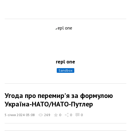
repl one
sandbox
Угода про перемир'я за формулою
Україна-НАТО/НАТО-Путлер
5 січня 2024 05:08
269
0
0
0