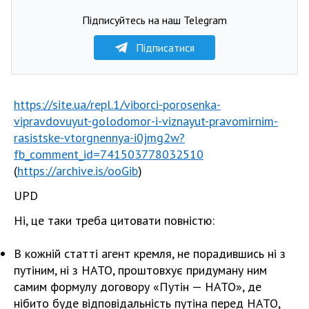
Підписуйтесь на наш Telegram
Підписатися
https://site.ua/repl.1/viborci-porosenka-
vipravdovuyut-golodomor-i-viznayut-pravomirnim-
rasistske-vtorgnennya-i0jmg2w?
fb_comment_id=741503778032510
(
https://archive.is/ooGib
)
UPD
Ні, це таки треба цитовати повністю:
В кожній статті агент кремля, не порадившись ні з
путіним, ні з НАТО, проштовхує придуману ним
самим формулу договору «Путін — НАТО», де
нібито буде відповідальність путіна перед НАТО,