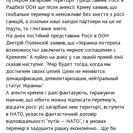
Радбезі ООН ще після анексії Криму заявив, що
глобальне перемир'я неможливе без зняття з росії
санкцій, а оскільки наші західні партнери на це не
підуть, то і питання знято.
На днях постійний представник Росії в ООН
Дмітрій Полянскій заявив, що «Украина потеряла
возможность» заключить мирное соглашение с
Кремлем". А пуйло на днях у так званій прямій лінії
сказав наступне: "Мир будет тогда, когда мы
достигнем своих целей. Цели не меняются:
денацификация, демилитаризация, нейтральный
статус Украины"
А агенти кремля і далі фантазують, тиражуючи
маячню, що нібито можна підписати перемир'я,
віддати росії усі загарбані нею території, вступити
в НАТО, укласти фантастичний договір
відповідальності "путін — НАТО", і в умовах
перемир'я задушити рашку економічно... Ще би