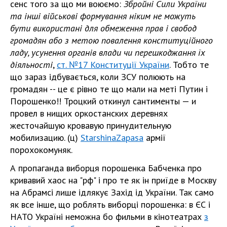
сенс того за що ми воюємо:
Збройні Сили України
та інші військові формування ніким не можуть
бути використані для обмеження прав і свобод
громадян або з метою повалення конституційного
ладу, усунення органів влади чи перешкоджання їх
діяльності
,
ст. №17 Конституції України
. Тобто те
що зараз ѵідбувається, коли ЗСУ полюють на
громадян -- це є рівно те що мали на меті Путин і
Порошенко!! Троцкий откинул сантименты — и
провел в нищих оркостанских деревнях
жесточайшую кровавую принудительную
мобилизацию. (ц)
StarshinaZapasa
армії
порохокомуняк.
А пропаганда виборця порошенка Бабченка про
кривавий хаос на "рф" і про те як ѵін приїде в Москву
на Абрамсі лише ѵідлякує Захід ѵід України. Так само
як все інше, що роблять виборці порошенка: в ЄС і
НАТО Україні неможна бо фильми в кінотеатрах
з