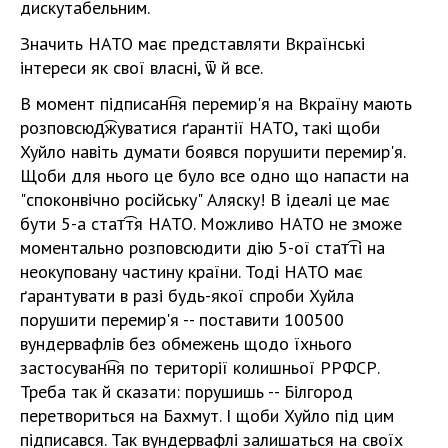
дискутабельним.
Значить НАТО має представляти Вкраїнські
інтереси як свої власні, ѿ й все.
В момент підписан͡ня перемир'я на Вкраїну мають
розповсюд͡жуватися ґарантії НАТО, такі щоби
Хуйло навіть думати боявся порушити перемир'я.
Щоби для нього це було все одно що напасти на
"споконвічно російську" Аляску! В ідеалі це має
бути 5-а стат͡тя НАТО. Можливо НАТО не зможе
моментально розповсюдити дію 5-ої стат͡ті на
неокуповану частину країни. Тоді НАТО має
ґарантувати в разі будь-якої спроби Хуйла
порушити перемир'я -- поставити 100500
вундервафлів без обмежень щодо їхнього
застосуван͡ня по території колишньої РРФСР.
Треба так й сказати: порушишь -- Білгород
перетвориться на Бахмут. І щоби Хуйло під цим
підписався. Так вундервафлі залишаться на своїх