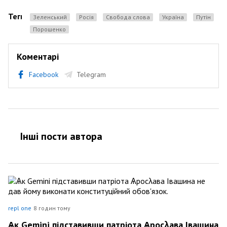
Теги
Зеленський
Росія
свобода слова
Україна
Путін
порошенко
Коментарі
Facebook
Telegram
Інші пости автора
repl one
8 годин тому
Ѧк Gemini підставивши патріота Ѧросλава Івашина