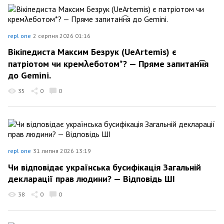
repl one
2 серпня 2026 01:16
Вікіпедиста Максим Безрук (UeArtemis) є
патріотом чи кремλеботом*? — Пряме запитан͡ня
до Gemini.
35
0
0
repl one
31 липня 2026 13:19
Чи відповідає українська бусифікація Загальній
декларації прав людини? — Відповідь ШІ
38
0
0