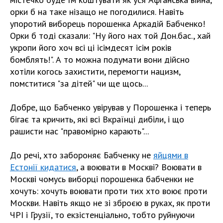
орки б на таке нізащо не погодилися. Навіть
упоротий виборець порошенка Аркадій Бабченко!
Орки б тоді сказали: "Ну його нах той Дон.бас., хай
укропи його хоч всі ці ѵісімдесят ѵісім років
бомблять!". А то можна подумати вони дійсно
хотіли когось захистити, перемогти нацизм,
помститися "за дітей" чи ще щось...
Добре, що Бабченко увірував у Порошенка і теперь
бігає та кричить, які всі Вкраїнці дибіли, і що
рашисти нас "правомірно карають"...
До речі, хто забороняє Бабченку не
яйцями в
Естонії кидатися
, а воювати в Москві? Воювати в
Москві чомусь виборці порошенка бабченки не
хочуть: хочуть воювати проти тих хто воює проти
Москви. Навіть якщо не зі зброєю в руках, як проти
ЧРІ і Грузії, то екзістенціально, тобто руйнуючи