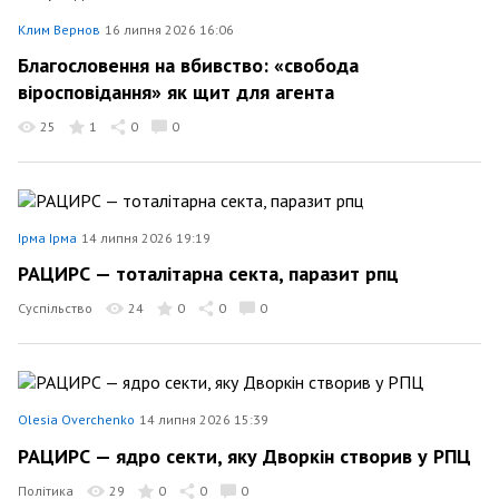
Клим Вернов
16 липня 2026 16:06
Благословення на вбивство: «свобода
віросповідання» як щит для агента
25
1
0
0
Ірма Ірма
14 липня 2026 19:19
РАЦИРС — тоталітарна секта, паразит рпц
Суспільство
24
0
0
0
Olesia Overchenko
14 липня 2026 15:39
РАЦИРС — ядро секти, яку Дворкін створив у РПЦ
Політика
29
0
0
0