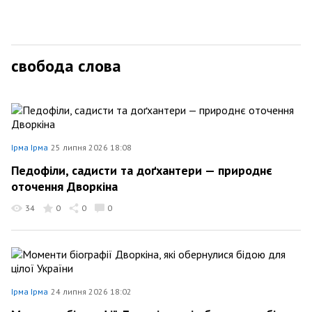
свобода слова
Ірма Ірма
25 липня 2026 18:08
Педофіли, садисти та доґхантери — природнє
оточення Дворкіна
34
0
0
0
Ірма Ірма
24 липня 2026 18:02