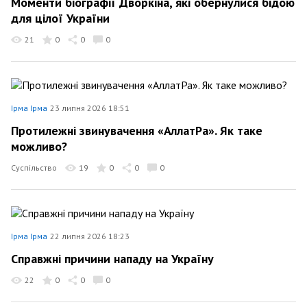
Моменти біографії Дворкіна, які обернулися бідою
для цілої України
21
0
0
0
Ірма Ірма
23 липня 2026 18:51
Протилежні звинувачення «АллатРа». Як таке
можливо?
Суспільство
19
0
0
0
Ірма Ірма
22 липня 2026 18:23
Справжні причини нападу на Україну
22
0
0
0