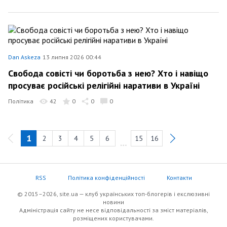
Dan Askeza
13 липня 2026 00:44
Свобода совісті чи боротьба з нею? Хто і навіщо
просуває російські релігійні наративи в Україні
Політика
42
0
0
0
1
2
3
4
5
6
15
16
RSS
Політика конфіденційності
Контакти
© 2015–2026, site.ua — клуб українських топ-блогерів i екслюзивнi
новини
Адміністрація сайту не несе відповідальності за зміст матеріалів,
розміщених користувачами.