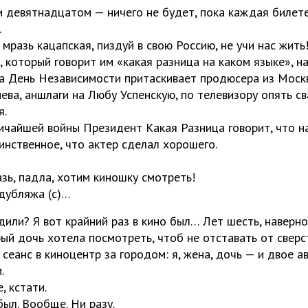
и девятнадцатом — ничего не будет, пока каждая билет
.
, мразь кацапская, пиздуй в свою Россию, не учи нас жить
 который говорит им «какая разница на каком языке», н
а День Независимости притаскивает продюсера из Моск
ева, аншлаги на Любу Успенскую, по телевизору опять с
я.
ичайшей войны Президент Какая Разница говорит, что на
инственное, что актер сделал хорошего.
зь, падла, хотим киношку смотреть!
дубляжа (с)…
дили? Я вот крайний раз в кино был… Лет шесть, наверно
ый дочь хотела посмотреть, чтоб не отставать от сверс
сеанс в киноцентр за городом: я, жена, дочь — и двое а
м.
, кстати.
 был. Вообще. Ни разу.