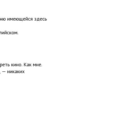
овню имеющейся здесь
глийском.
еть кино. Как мне.
ц — никаких