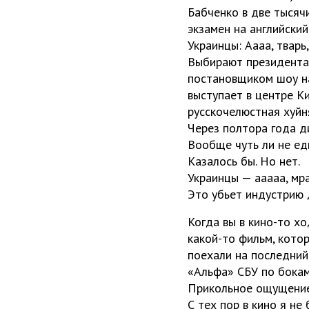
Бабченко в две тысяч
экзамен на английский
Украинцы: Аааа, тварь
Выбирают президента,
постановщиком шоу н
выступает в центре Ки
русскочелюстная хуйн
Через полтора года д
Вообще чуть ли не ед
Казалось бы. Но нет.
Украинцы — ааааа, мра
Это убьет индустрию 
Когда вы в кино-то хо
какой-то фильм, котор
поехали на последний 
«Альфа» СБУ по бока
Прикольное ощущение
С тех пор в кино я не