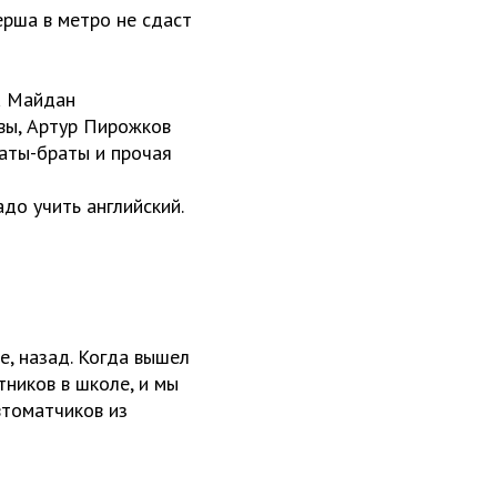
ерша в метро не сдаст
!
а Майдан
вы, Артур Пирожков
ваты-браты и прочая
до учить английский.
е, назад. Когда вышел
тников в школе, и мы
втоматчиков из