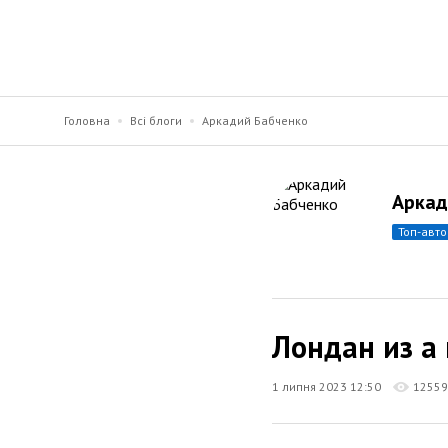
Головна
Всі блоги
Аркадий Бабченко
Аркад
топ-авт
Лондан из а 
1 липня 2023 12:50
12559