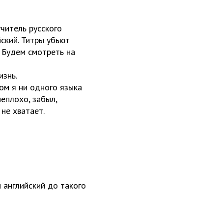
читель русского
йский. Титры убьют
 Будем смотреть на
изнь.
ом я ни одного языка
неплохо, забыл,
 не хватает.
и английский до такого