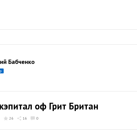
ий Бабченко
ор
кэпитал оф Грит Британ
26
16
0