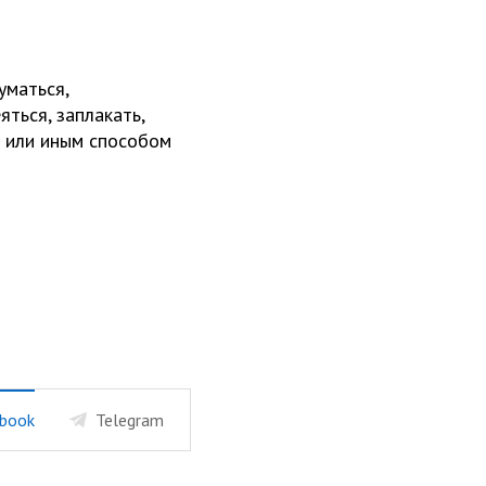
уматься,
яться, заплакать,
и или иным способом
book
Telegram