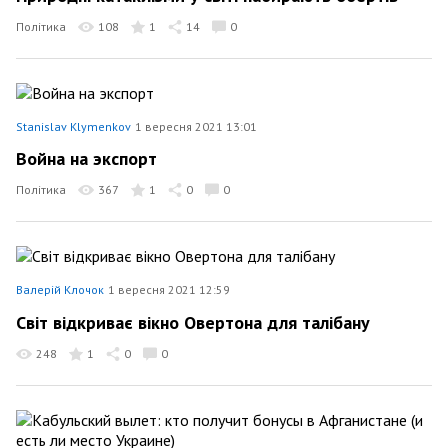
Політика
108
1
14
0
Stanislav Klymenkov
1 вересня 2021 13:01
Война на экспорт
Політика
367
1
0
0
Валерій Клочок
1 вересня 2021 12:59
Світ відкриває вікно Овертона для талібану
248
1
0
0