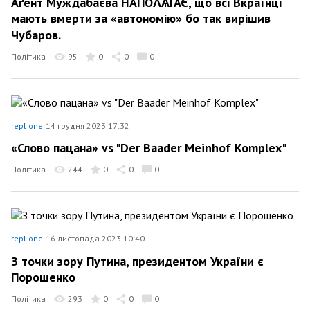
Аґент Муждабаєва НАПОΛѦГАЄ, що всі Вкраїнці
мають вмерти за «автономію» бо так вирішив
Чубаров.
Політика
95
0
0
0
repl one
14 грудня 2023 17:32
«Слово пацана» vs "Der Baader Meinhof Komplex"
Політика
244
0
0
0
repl one
16 листопада 2023 10:40
З точки зору Путина, президентом України є
Порошенко
Політика
293
0
0
0