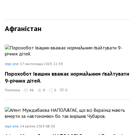
Афганістан
repl one
17 листопада 2025 22:39
Порохобот Івашин вважає нормаλьним ґваλтувати
9-річних дітей.
Політика
46
0
0
0
repl one
24 квітня 2024 08:30