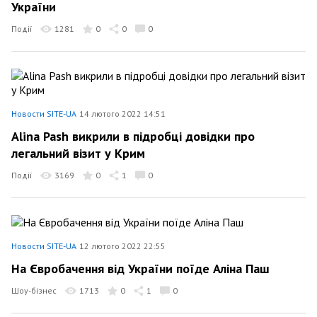
України
Події
1281
0
0
0
Новости SITE-UA
14 лютого 2022 14:51
Alina Pash викрили в підробці довідки про
легальний візит у Крим
Події
3169
0
1
0
Новости SITE-UA
12 лютого 2022 22:55
На Євробачення від України поїде Аліна Паш
Шоу-бізнес
1713
0
1
0