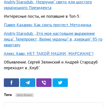
Andriy Starodub: „Незручне“ свято для шостого
українського Президента
Интересные посты, не попавшие в Топ-5:
Павел Казарин: Как слить протест. Методичка
Andriy Starodub: „Это мое настоящее выражение
лица“. Телепроект „Великі українці“ в „дзеркалі“ 95-го
кварталу
Алекс Хавр: НЕТ ТАКОЙ НАЦИИ „МАРСИАНЕ“!
Объявление. Сергей Зелинский и Андрей Стародуб
переходят в „Клуб“.
Теги
Шоу-бізнес