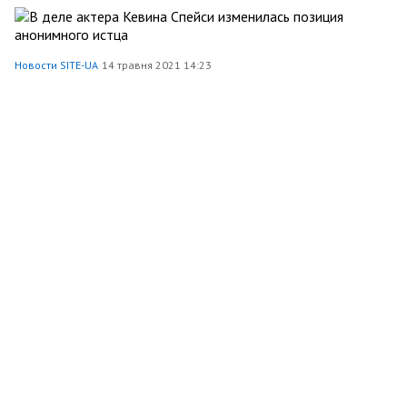
Новости SITE-UA
14 травня 2021 14:23
В деле актера Кевина Спейси изменилась позиция
анонимного истца
Шоу-бізнес
1701
5
204
0
Site Ua
1 травня 2021 23:24
Найкращі матеріали квітня
Шоу-бізнес
5137
5
1
0
Site Ua
1 квітня 2021 21:08