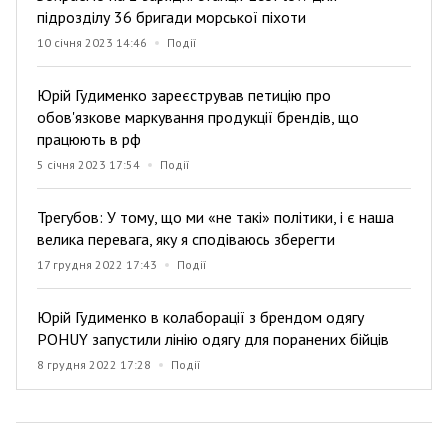
підрозділу 36 бригади морської піхоти
10 січня 2023 14:46
Події
Юрій Гудименко зареєстрував петицію про
обов'язкове маркування продукції брендів, що
працюють в рф
5 січня 2023 17:54
Події
Трегубов: У тому, що ми «не такі» політики, і є наша
велика перевага, яку я сподіваюсь зберегти
17 грудня 2022 17:43
Події
Юрій Гудименко в колаборації з брендом одягу
POHUY запустили лінію одягу для поранених бійців
8 грудня 2022 17:28
Події