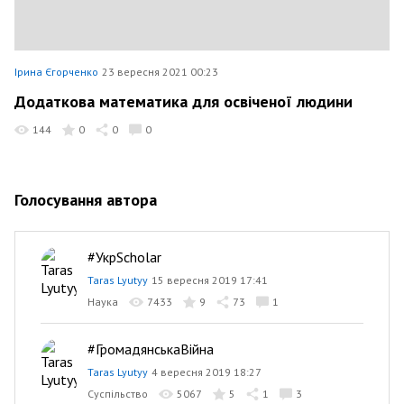
Ірина Єгорченко
23 вересня 2021 00:23
Додаткова математика для освіченої людини
144
0
0
0
Голосування автора
#УкрScholar
Taras Lyutyy
15 вересня 2019 17:41
Наука
7433
9
73
1
#ГромадянськаВійна
Taras Lyutyy
4 вересня 2019 18:27
Суспільство
5067
5
1
3