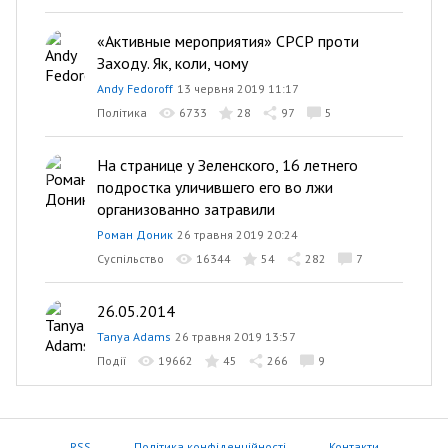
«Активные мероприятия» СРСР проти
Заходу. Як, коли, чому
Andy Fedoroff
13 червня 2019 11:17
Політика
6733
28
97
5
На странице у Зеленского, 16 летнего
подростка уличившего его во лжи
организованно затравили
Роман Доник
26 травня 2019 20:24
Суспільство
16344
54
282
7
26.05.2014
Tanya Adams
26 травня 2019 13:57
Події
19662
45
266
9
RSS
Політика конфіденційності
Контакти