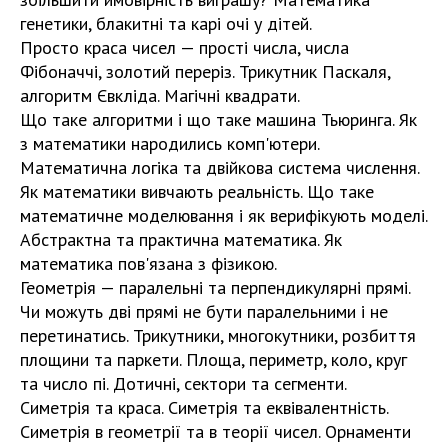
генетики, блакитні та карі очі у дітей.
Просто краса чисел — прості числа, числа
Фібоначчі, золотий переріз. Трикутник Паскаля,
алгоритм Євкліда. Магічні квадрати.
Що таке алгоритми і що таке машина Тьюринга. Як
з математики народились комп'ютери.
Математична логіка та двійкова система числення.
Як математики вивчають реальність. Що таке
математичне моделювання і як верифікують моделі.
Абстрактна та практична математика. Як
математика пов'язана з фізикою.
Геометрія — паралельні та перпендикулярні прямі.
Чи можуть дві прямі не бути паралельними і не
перетинатись. Трикутники, многокутники, розбиття
площини та паркети. Площа, периметр, коло, круг
та число пі. Дотичні, сектори та сегменти.
Симетрія та краса. Симетрія та еквівалентність.
Симетрія в геометрії та в теорії чисел. Орнаменти