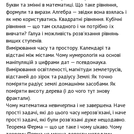
Букви та змінні в математиці. Що таке рівняння,
формули та вирази. Алгебра — звідки вона взялась і
як нею користуватись. Квадратні рівняння. Кубічні
рівняння — що там складного і чи потрібно їх
вивчати? Галуа і можливість розв'язання рівнянь
вищих ступенів.
Вимірювання часу та простору. Календарі та
відстані між містами. Чому нумерологія на основі
маніпуляцій з цифрами дат — псевдонаука.
Вимірювання освітленості, магнітуди землетрусів,
відстаней до зірок та радіусу Землі. Як точно
поміряти радіус землі домашніми засобами. Як
поміряти висоту дерева (і до чого тут знову
фрактали).
Чому математика невичерпна і не завершена. Наче
прості задачі, які до цього часу нерозв'язані, і наче
прості задачі, які були розв'язані дуже нещодавно.
Теорема Ферма — що це таке і чому цікаво. Чому
теорему Ферма не можна довести методами