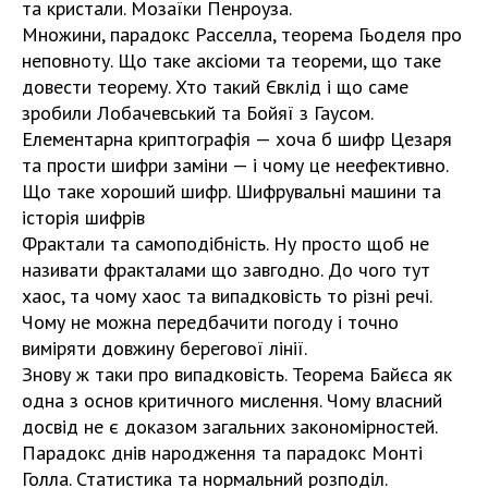
та кристали. Мозаїки Пенроуза.
Множини, парадокс Расселла, теорема Гьоделя про
неповноту. Що таке аксіоми та теореми, що таке
довести теорему. Хто такий Євклід і що саме
зробили Лобачевський та Бойяї з Гаусом.
Елементарна криптографія — хоча б шифр Цезаря
та прости шифри заміни — і чому це неефективно.
Що таке хороший шифр. Шифрувальні машини та
історія шифрів
Фрактали та самоподібність. Ну просто щоб не
називати фракталами що завгодно. До чого тут
хаос, та чому хаос та випадковість то різні речі.
Чому не можна передбачити погоду і точно
виміряти довжину берегової лінії.
Знову ж таки про випадковість. Теорема Байєса як
одна з основ критичного мислення. Чому власний
досвід не є доказом загальних закономірностей.
Парадокс днів народження та парадокс Монті
Голла. Статистика та нормальний розподіл.