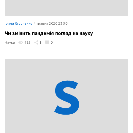
Ірина Єгорченко
4 травня 2020 23:50
Чи змінить пандемія погляд на науку
Наука
495
1
0