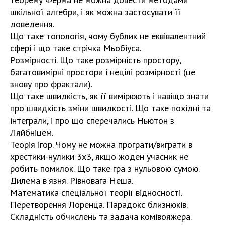
шкільної алгебри, і як можна застосувати її
доведення.
Що таке топологія, чому бублик не еквівалентний
сфері і що таке стрічка Мьобіуса.
Розмірності. Що таке розмірність простору,
багатовимірні простори і нецілі розмірності (це
знову про фрактали).
Що таке швидкість, як її вимірюють і навіщо знати
про швидкість зміни швидкості. Що таке похідні та
інтеграли, і про що сперечались Ньютон з
Ляйбніцем.
Теорія ігор. Чому не можна програти/виграти в
хрестики-нулики 3х3, якщо жоден учасник не
робить помилок. Що таке гра з нульовою сумою.
Дилема в'язня. Рівновага Неша.
Математика спеціальної теорії відносності.
Перетворення Лоренца. Парадокс близнюків.
Складність обчислень та задача комівояжера.