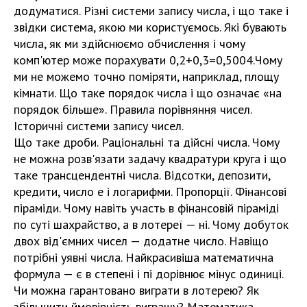
додуматися. Різні системи запису числа, і що таке і
звідки система, якою ми користуємось. Які бувають
числа, як ми здійснюємо обчислення і чому
комп'ютер може порахувати 0,2+0,3=0,5004.Чому
ми не можемо точно поміряти, наприклад, площу
кімнати. Що таке порядок числа і що означає «на
порядок більше». Правила порівняння чисел.
Історичні системи запису чисел.
Що таке дроби. Раціональні та дійсні числа. Чому
не можна розв'язати задачу квадратури круга і що
таке трансцендентні числа. Відсотки, депозити,
кредити, число е і логарифми. Пропорції. Фінансові
піраміди. Чому навіть участь в фінансовій піраміді
по суті шахрайство, а в лотереї — ні. Чому добуток
двох від'ємних чисел — додатне число. Навіщо
потрібні уявні числа. Найкрасивіша математична
формула — є в степені і пі дорівнює мінус одиниці.
Чи можна гарантовано виграти в лотерею? Як
збільшити ймовірність виграшу? Математика