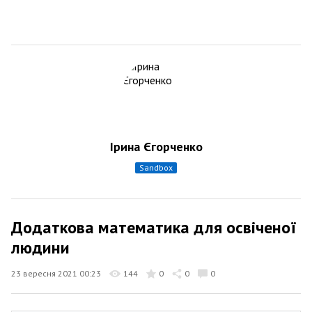
Ірина Єгорченко
sandbox
Додаткова математика для освіченої
людини
23 вересня 2021 00:23
144
0
0
0