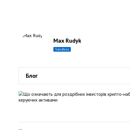
Max Rudyk
sandbox
Блог