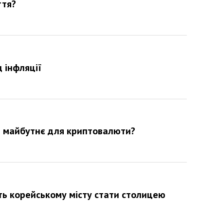
ття?
 інфляції
не майбутнє для криптовалюти?
ть корейському місту стати столицею