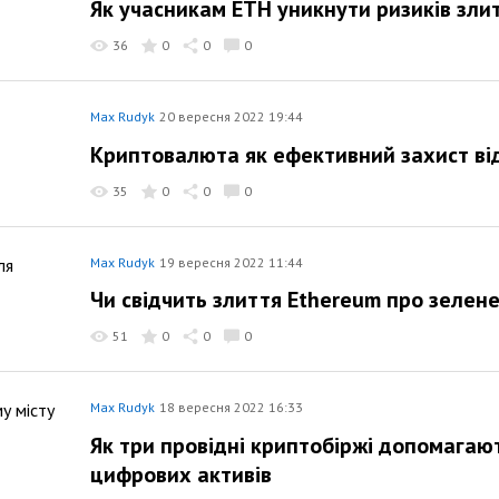
Як учасникам ETH уникнути ризиків зли
36
0
0
0
Max Rudyk
20 вересня 2022 19:44
Криптовалюта як ефективний захист від
35
0
0
0
Max Rudyk
19 вересня 2022 11:44
Чи свідчить злиття Ethereum про зеле
51
0
0
0
Max Rudyk
18 вересня 2022 16:33
Як три провідні криптобіржі допомагаю
цифрових активів