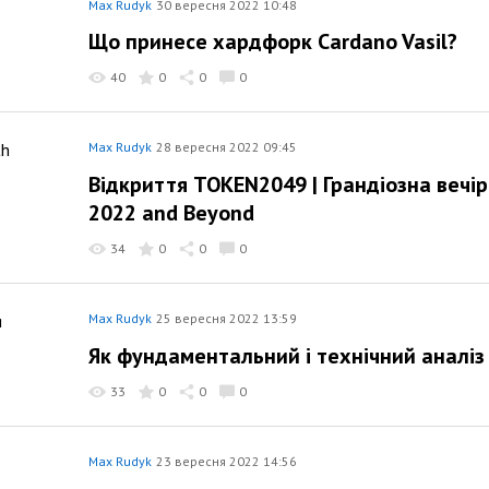
Max Rudyk
30 вересня 2022 10:48
Що принесе хардфорк Cardano Vasil?
40
0
0
0
Max Rudyk
28 вересня 2022 09:45
Відкриття TOKEN2049 | Грандіозна вечірка
2022 and Beyond
34
0
0
0
Max Rudyk
25 вересня 2022 13:59
Як фундаментальний і технічний аналіз
33
0
0
0
Max Rudyk
23 вересня 2022 14:56