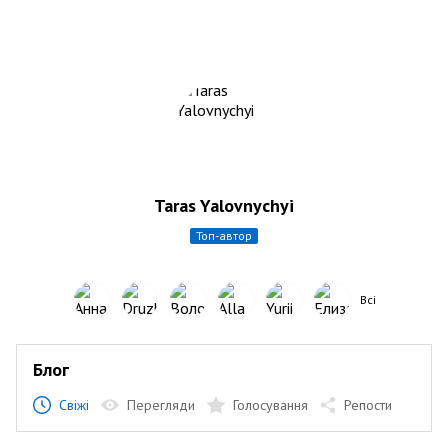
Taras Yalovnychyi
топ-автор
Всі
Блог
Свіжі
Перегляди
Голосування
Репости