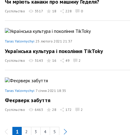
Чи мріють канаки про машину Геделя?
Суспільство
3517
18
228
0
Taras Yalovnychyi
25 лютого 2021 21:37
Українська культура і покоління TikTokу
Суспільство
3143
16
49
2
Taras Yalovnychyi
7 січня 2021 18:35
Феєрверк забуття
Суспільство
6463
28
172
2
1
2
3
4
5