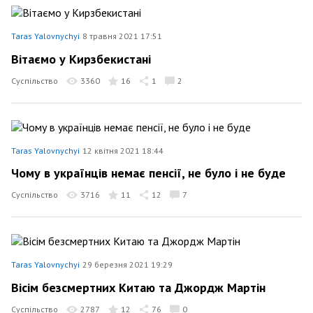
Taras Yalovnychyi
8 травня 2021 17:51
Вітаємо у Кирзбекистані
Суспільство
3360
16
1
2
Taras Yalovnychyi
12 квітня 2021 18:44
Чому в українців немає пенсії, не було і не буде
Суспільство
3716
11
12
7
Taras Yalovnychyi
29 березня 2021 19:29
Вісім безсмертних Китаю та Джордж Мартін
Суспільство
2787
12
76
0