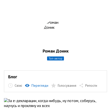
Роман Доник
топ-автор
Блог
Свіжі
Перегляди
Голосування
Репости